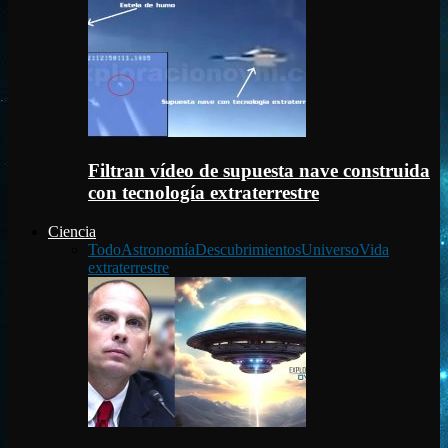
Filtran vídeo de supuesta nave construida
con tecnología extraterrestre
Ciencia
Todo
Astronomía
Descubrimientos
Universo
Vida
extraterrestre