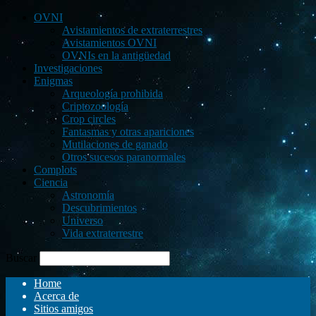
OVNI
Avistamientos de extraterrestres
Avistamientos OVNI
OVNIs en la antigüedad
Investigaciones
Enigmas
Arqueología prohibida
Criptozoología
Crop circles
Fantasmas y otras apariciones
Mutilaciones de ganado
Otros sucesos paranormales
Complots
Ciencia
Astronomía
Descubrimientos
Universo
Vida extraterrestre
Buscar
Home
Acerca de
Sitios amigos