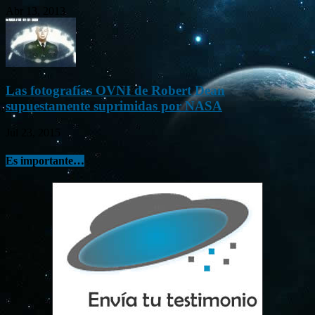
Abr 13, 2013
Las fotografías OVNI de Robert Dean
supuestamente suprimidas por NASA
Jul 23, 2015
Es importante…