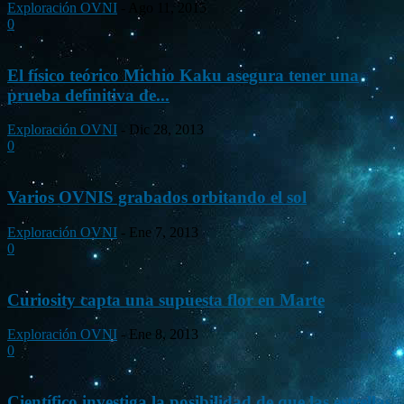
Exploración OVNI
-
Ago 11, 2015
0
El físico teórico Michio Kaku asegura tener una
prueba definitiva de...
Exploración OVNI
-
Dic 28, 2013
0
Varios OVNIS grabados orbitando el sol
Exploración OVNI
-
Ene 7, 2013
0
Curiosity capta una supuesta flor en Marte
Exploración OVNI
-
Ene 8, 2013
0
Científico investiga la posibilidad de que las estrellas