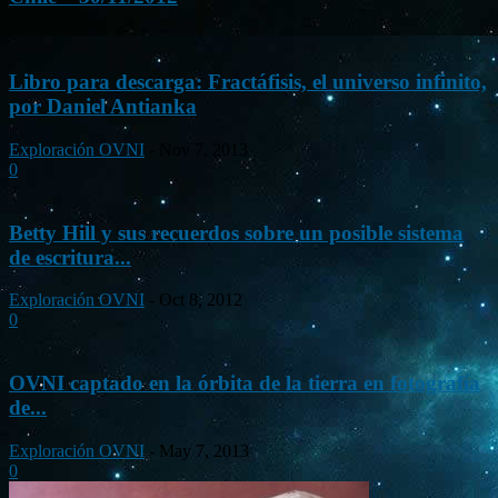
Libro para descarga: Fractáfisis, el universo infinito,
por Daniel Antianka
Exploración OVNI
-
Nov 7, 2013
0
Betty Hill y sus recuerdos sobre un posible sistema
de escritura...
Exploración OVNI
-
Oct 8, 2012
0
OVNI captado en la órbita de la tierra en fotografía
de...
Exploración OVNI
-
May 7, 2013
0