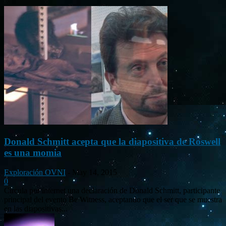
Donald Schmitt acepta que la diapositiva de Roswell
es una momia
Exploración OVNI
-
May 14, 2015
0
Circula por internet una declaración de Donald Schmitt, participante
principal del evento Be Witness, aceptando que el ser que se muestra
en las diapositivas...