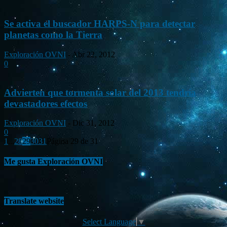
Se activa el buscador HARPS-N para detectar
planetas como la Tierra
Exploración OVNI
-
Abr 22, 2012
0
Advierten que tormenta solar del 2013 tendría
devastadores efectos
Exploración OVNI
-
Dic 31, 2012
0
1
...
28
29
30
31
Página 29 de 31
Me gusta Exploración OVNI
Translate website
Select Language
▼