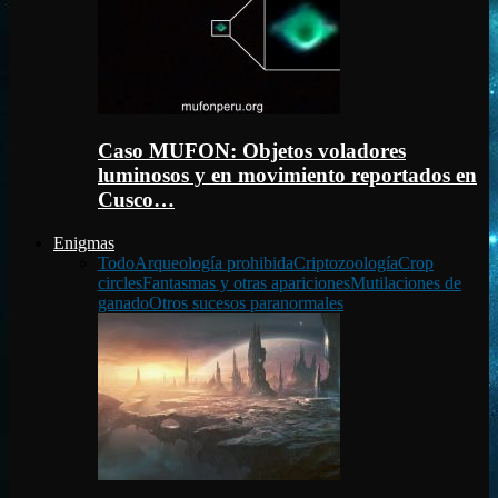
Caso MUFON: Objetos voladores
luminosos y en movimiento reportados en
Cusco…
Enigmas
Todo
Arqueología prohibida
Criptozoología
Crop
circles
Fantasmas y otras apariciones
Mutilaciones de
ganado
Otros sucesos paranormales