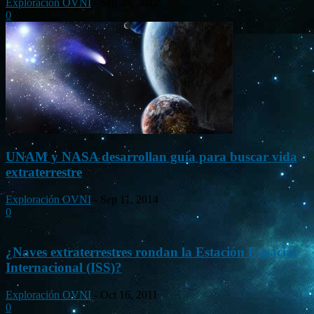
Exploración OVNI
-
Sep 24, 2012
0
UNAM y NASA desarrollan guía para buscar vida
extraterrestre
Exploración OVNI
-
Sep 11, 2014
0
¿Naves extraterrestres rondan la Estación Espacial
Internacional (ISS)?
Exploración OVNI
-
Oct 16, 2011
0