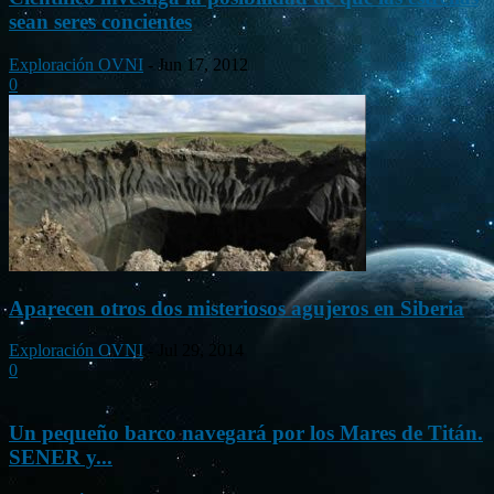
sean seres concientes
Exploración OVNI
-
Jun 17, 2012
0
Aparecen otros dos misteriosos agujeros en Siberia
Exploración OVNI
-
Jul 29, 2014
0
Un pequeño barco navegará por los Mares de Titán.
SENER y...