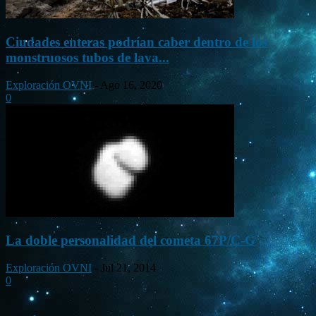
Ciudades enteras podrían caber dentro de los
monstruosos tubos de lava...
Exploración OVNI
-
Ago 16, 2020
0
La doble personalidad del cometa 67P/C-G
Exploración OVNI
-
Jul 21, 2014
0