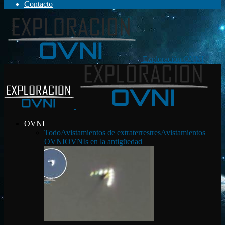
Contacto
Exploración OVNI
OVNI
Todo
Avistamientos de extraterrestres
Avistamientos
OVNI
OVNIs en la antigüedad