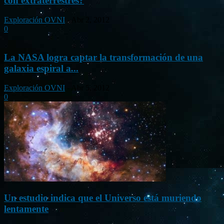
con extraterrestres?
Exploración OVNI
-
Abr 2, 2012
0
La NASA logra captar la transformación de una
galaxia espiral a...
Exploración OVNI
-
Abr 5, 2012
0
Un estudio indica que el Universo está muriendo
lentamente