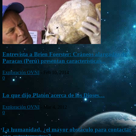
Entrevista a Brien Foerster: Cráneos alargados de
Paracas (Perú) presentan características...
Exploración OVNI
-
Feb 10, 2014
0
Lo que dijo Platón acerca de los Dioses…
Exploración OVNI
-
Mar 4, 2012
0
La humanidad, ¿el mayor obstáculo para contactar