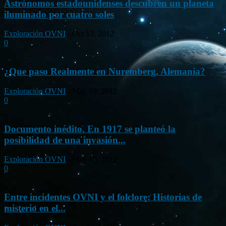
Astrónomos estadounidenses descubren un planeta
iluminado por cuatro soles
Exploración OVNI
-
Oct 17, 2012
0
¿Que paso Realmente en Nuremberg, Alemania?
Exploración OVNI
-
May 19, 2012
0
Documento inédito. En 1917 se planteó la
posibilidad de una invasión...
Exploración OVNI
-
May 10, 2012
0
Entre incidentes OVNI y el folclore: Historias de
misterio en el...