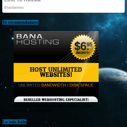
Te recomendamos:
¡Consigue tu hosting de alta calidad y a bajo
costo en Banahosting!
Lo más leído