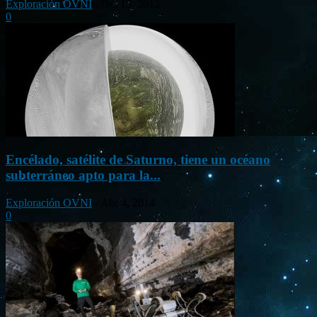
Exploración OVNI
-
Oct 15, 2012
0
Encélado, satélite de Saturno, tiene un océano
subterráneo apto para la...
Exploración OVNI
-
Abr 4, 2014
0