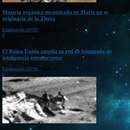
Materia orgánica encontrada en Marte no es
originaria de la Tierra
Exploración OVNI
-
Nov 16, 2014
0
El Reino Unido amplía su red de búsqueda de
inteligencia extraterrestre
Exploración OVNI
-
Jul 8, 2013
0