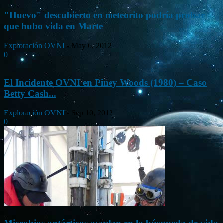
"Huevo" descubierto en meteorito podría probar
que hubo vida en Marte
Exploración OVNI
-
May 6, 2012
0
El Incidente OVNI en Piney Woods (1980) – Caso
Betty Cash...
Exploración OVNI
-
Sep 10, 2012
0
Microbios antárticos ayudan en la búsqueda de vida