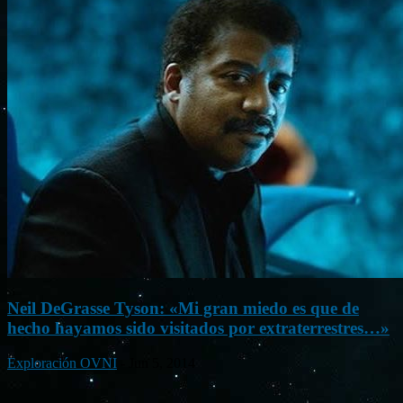
Neil DeGrasse Tyson: «Mi gran miedo es que de
hecho hayamos sido visitados por extraterrestres…»
Exploración OVNI
-
Jun 5, 2014