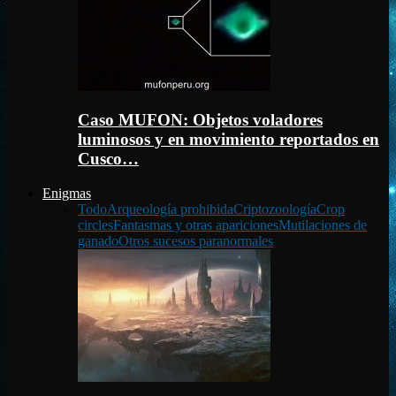
Caso MUFON: Objetos voladores
luminosos y en movimiento reportados en
Cusco…
Enigmas
Todo
Arqueología prohibida
Criptozoología
Crop
circles
Fantasmas y otras apariciones
Mutilaciones de
ganado
Otros sucesos paranormales