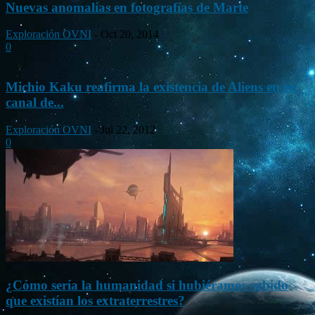
Nuevas anomalías en fotografías de Marte
Exploración OVNI
-
Oct 20, 2014
0
Michio Kaku reafirma la existencia de Aliens en en
canal de...
Exploración OVNI
-
Jul 22, 2012
0
¿Cómo sería la humanidad si hubiéramos sabido
que existían los extraterrestres?