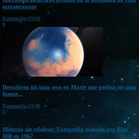
extraterrestre
Exploración OVNI
-
Ago 25, 2014
0
Descubren un lago seco en Marte que podría ser una
fuente...
Exploración OVNI
-
Ago 14, 2015
0
Misterio sin resolver: Fotografía tomada por Ron
Hill en 1967