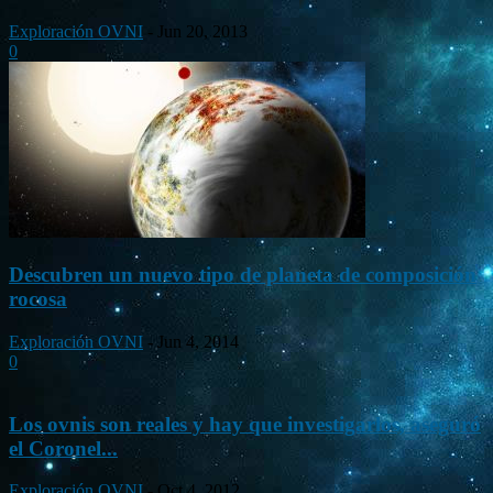
Exploración OVNI
-
Jun 20, 2013
0
Descubren un nuevo tipo de planeta de composición
rocosa
Exploración OVNI
-
Jun 4, 2014
0
Los ovnis son reales y hay que investigarlos, aseguró
el Coronel...
Exploración OVNI
-
Oct 4, 2012