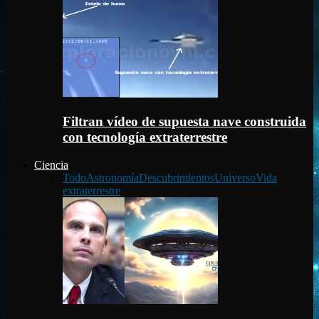
Filtran vídeo de supuesta nave construida
con tecnología extraterrestre
Ciencia
Todo
Astronomía
Descubrimientos
Universo
Vida
extraterrestre