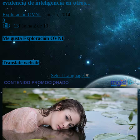
evidencia de inteligencia en otros...
Exploración OVNI
-
Jun 15, 2014
0
1
2
3
...
13
Página 2 de 13
Me gusta Exploración OVNI
Translate website
Select Language
▼