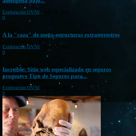
alienígena bajo...
Exploración OVNI
-
Ago 31, 2015
0
A la "caza" de mega-estructuras extraterrestres
Exploración OVNI
-
May 27, 2013
0
Increíble: Sitio web especializado en seguros
promueve Tipo de Seguros para...
Exploración OVNI
-
Abr 28, 2013
0