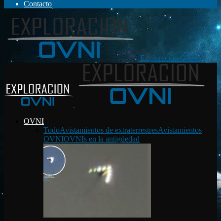
Contacto
Exploración OVNI
OVNI
Todo
Avistamientos de extraterrestres
Avistamientos
OVNI
OVNIs en la antigüedad