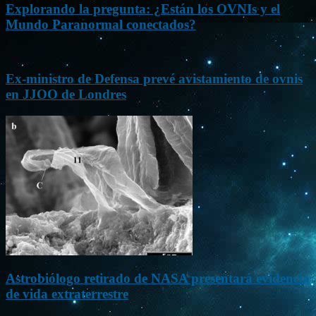
Explorando la pregunta: ¿Están los OVNIs y el
Mundo Paranormal conectados?
Ex-ministro de Defensa prevé avistamiento de ovnis
en JJOO de Londres
Astrobiólogo retirado de NASA presentará evidencia
de vida extraterrestre