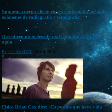
Supuesto cuerpo alienígena es confirmado luego de
exámenes de radiografía y tomografía
Descubren un meteorito marciano único, rico en
agua
Exploración OVNI
-
Ene 4, 2013
0
Físico Brian Cox dice: «Es posible que haya vida