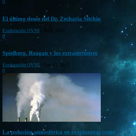
0
El último deseo del Dr. Zecharia Sitchin
Exploración OVNI
-
Jul 8, 2012
0
Spielberg, Reagan y los extraterrestres
Exploración OVNI
-
Ene 13, 2013
0
La polución atmosférica en exoplanetas como