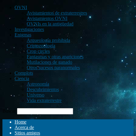
OVNI
Avistamientos de extraterrestres
Avistamientos OVNI
OVNIs en la antigüedad
Investigaciones
Enigmas
Arqueología prohibida
Criptozoología
Crop circles
Fantasmas y otras apariciones
Mutilaciones de ganado
Otros sucesos paranormales
Complots
Ciencia
Astronomía
Descubrimientos
Universo
Vida extraterrestre
Buscar
Home
Acerca de
Sitios amigos