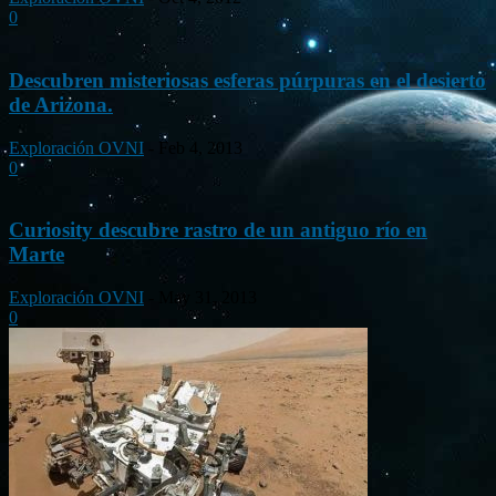
0
Descubren misteriosas esferas púrpuras en el desierto
de Arizona.
Exploración OVNI
-
Feb 4, 2013
0
Curiosity descubre rastro de un antiguo río en
Marte
Exploración OVNI
-
May 31, 2013
0