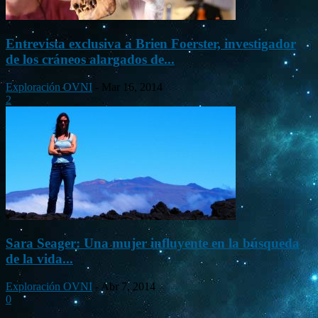
Entrevista exclusiva a Brien Foerster, investigador
de los cráneos alargados de...
Exploración OVNI
-
Mar 16, 2014
2
Sara Seager: Una mujer influyente en la búsqueda
de la vida...
Exploración OVNI
-
Abr 7, 2014
0