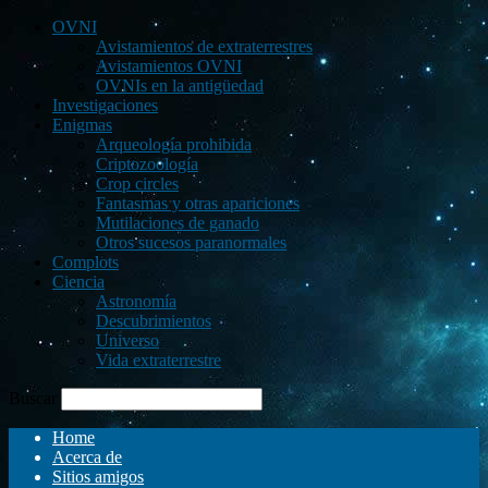
OVNI
Avistamientos de extraterrestres
Avistamientos OVNI
OVNIs en la antigüedad
Investigaciones
Enigmas
Arqueología prohibida
Criptozoología
Crop circles
Fantasmas y otras apariciones
Mutilaciones de ganado
Otros sucesos paranormales
Complots
Ciencia
Astronomía
Descubrimientos
Universo
Vida extraterrestre
Buscar
Home
Acerca de
Sitios amigos