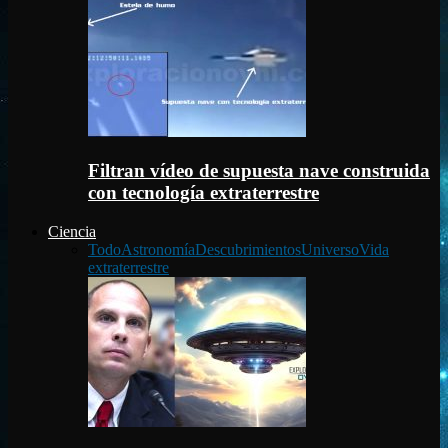
Filtran vídeo de supuesta nave construida
con tecnología extraterrestre
Ciencia
Todo
Astronomía
Descubrimientos
Universo
Vida
extraterrestre