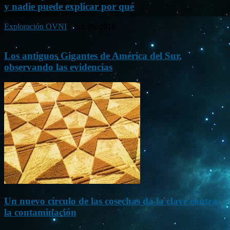
y nadie puede explicar por qué
Exploración OVNI
-
Jun 29, 2018
Los antiguos Gigantes de América del Sur,
observando las evidencias
Un nuevo círculo de las cosechas da la clave contra
la contaminación