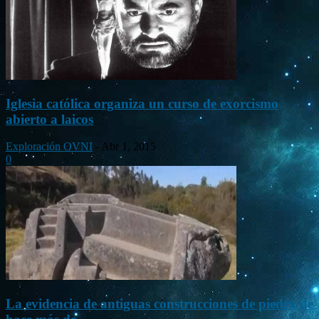
Iglesia católica organiza un curso de exorcismo
abierto a laicos
Exploración OVNI
-
Abr 1, 2015
0
La evidencia de antiguas construcciones de piedra de