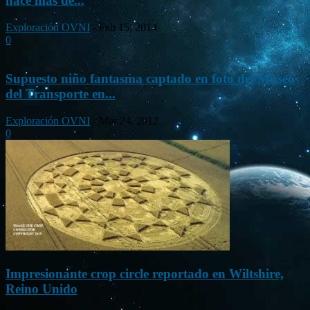
hace más de...
Exploración OVNI
-
Feb 15, 2014
0
Supuesto niño fantasma captado en foto del Museo
del Transporte en...
Exploración OVNI
-
Mar 24, 2012
0
Impresionante crop circle reportado en Wiltshire,
Reino Unido