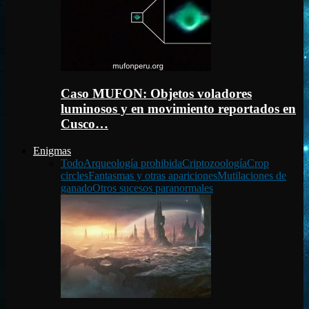
Caso MUFON: Objetos voladores
luminosos y en movimiento reportados en
Cusco…
Enigmas
Todo
Arqueología prohibida
Criptozoología
Crop
circles
Fantasmas y otras apariciones
Mutilaciones de
ganado
Otros sucesos paranormales