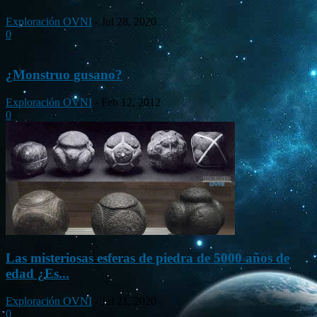
Exploración OVNI
-
Jul 28, 2020
0
¿Monstruo gusano?
Exploración OVNI
-
Feb 12, 2012
0
Las misteriosas esferas de piedra de 5000 años de
edad ¿Es...
Exploración OVNI
-
Jul 21, 2020
0