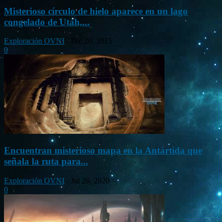
Misterioso círculo de hielo aparece en un lago
congelado de Utah,...
Exploración OVNI
-
Dic 20, 2015
0
Encuentran misterioso mapa en la Antártida que
señala la ruta para...
Exploración OVNI
-
Jul 26, 2020
0