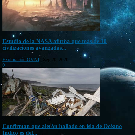
Estudio de la NASA afirma que más de 30
civilizaciones avanzadas...
Exploración OVNI
-
Sep 20, 2020
0
Confirman que alerón hallado en isla de Océano
Índico es del...