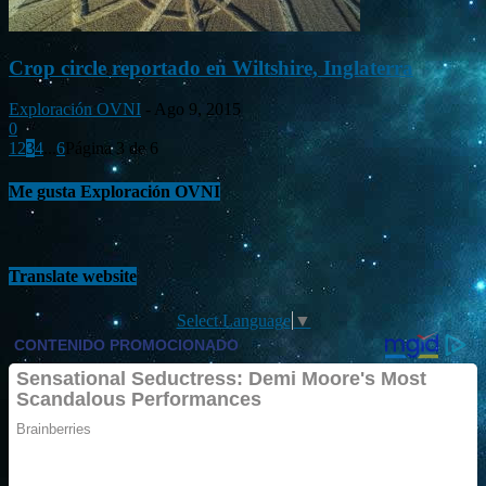
Crop circle reportado en Wiltshire, Inglaterra
Exploración OVNI
-
Ago 9, 2015
0
1
2
3
4
...
6
Página 3 de 6
Me gusta Exploración OVNI
Translate website
Select Language
▼