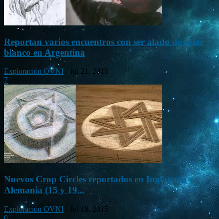
Reportan varios encuentros con ser alado de color
blanco en Argentina
Exploración OVNI
-
Jul 21, 2015
7
Nuevos Crop Circles reportados en Inglaterra y
Alemania (15 y 19...
Exploración OVNI
-
Jul 19, 2015
0