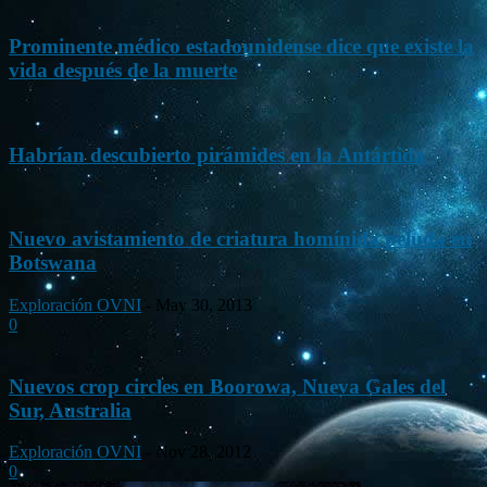
Prominente médico estadounidense dice que existe la
vida después de la muerte
Habrían descubierto pirámides en la Antártida
Nuevo avistamiento de criatura homínida peluda en
Botswana
Exploración OVNI
-
May 30, 2013
0
Nuevos crop circles en Boorowa, Nueva Gales del
Sur, Australia
Exploración OVNI
-
Nov 28, 2012
0