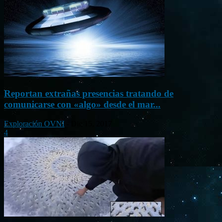
Reportan extrañas presencias tratando de
comunicarse con «algo» desde el mar...
Exploración OVNI
-
Dic 15, 2017
4