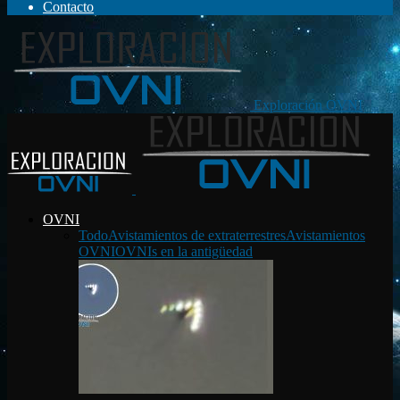
Contacto
Exploración OVNI
OVNI
Todo
Avistamientos de extraterrestres
Avistamientos
OVNI
OVNIs en la antigüedad