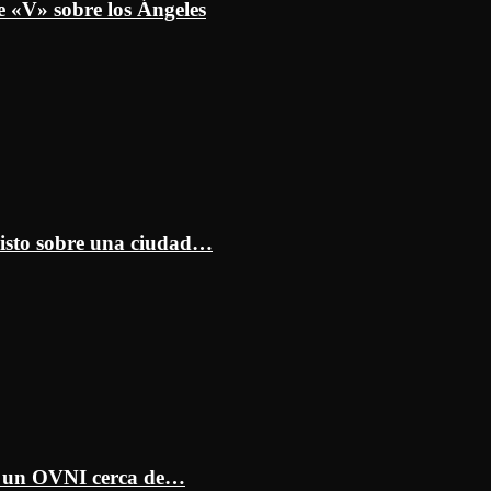
e «V» sobre los Ángeles
isto sobre una ciudad…
ar un OVNI cerca de…