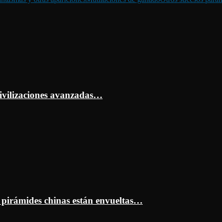
ivilizaciones avanzadas…
s pirámides chinas están envueltas…