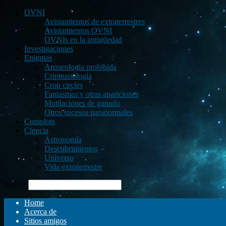
OVNI
Avistamientos de extraterrestres
Avistamientos OVNI
OVNIs en la antigüedad
Investigaciones
Enigmas
Arqueología prohibida
Criptozoología
Crop circles
Fantasmas y otras apariciones
Mutilaciones de ganado
Otros sucesos paranormales
Complots
Ciencia
Astronomía
Descubrimientos
Universo
Vida extraterrestre
Buscar
Home
Acerca de
Sitios amigos