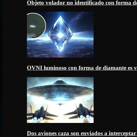
Objeto volador no identificado con forma d
OVNI luminoso con forma de diamante es v
Dos aviones caza son enviados a intercept