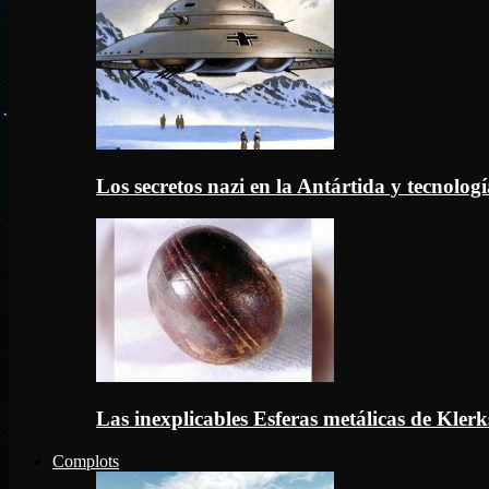
Los secretos nazi en la Antártida y tecnologí
Las inexplicables Esferas metálicas de Kler
Complots