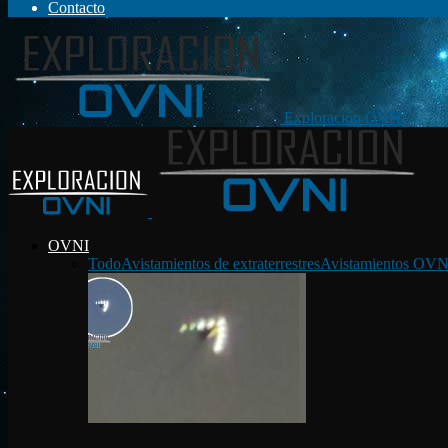
Contacto
Exploración OVNI
OVNI
Todo
Avistamientos de extraterrestres
Avistamientos OVN