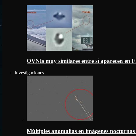
OVNIs muy similares entre sí aparecen en 
Investigaciones
Múltiples anomalías en imágenes nocturnas