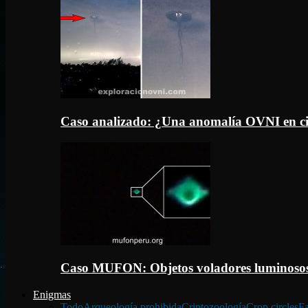
Caso analizado: ¿Una anomalía OVNI en c
Caso MUFON: Objetos voladores luminosos
Enigmas
Todo
Arqueología prohibida
Criptozoología
Crop circles
Fa