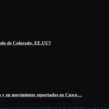
ielo de Colorado, EE.UU?
 y en movimiento reportados en Cusco…
ntasmas y otras apariciones
Mutilaciones de ganado
Otros sucesos para