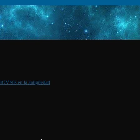
I
OVNIs en la antigüedad