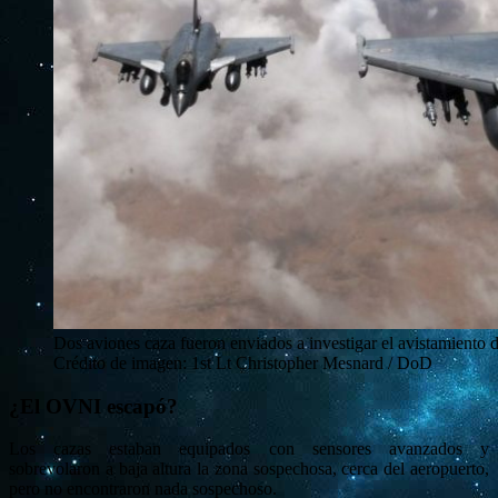
Dos aviones caza fueron enviados a investigar el avistamiento
Crédito de imagen: 1st Lt Christopher Mesnard / DoD
¿El OVNI escapó?
Los cazas estaban equipados con sensores avanzados y
sobrevolaron a baja altura la zona sospechosa, cerca del aeropuerto,
pero no encontraron nada sospechoso.