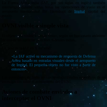
La Fuerza Aérea India (IAF, por sus siglas en inglés) también
interrumpió durante varias horas las operaciones de vuelo en el
aeropuerto internacional Bir Tikendrajit de
Imphal
, capital del
estado.
OVNI visible a simple vista
El objeto «era visible a simple vista», según un funcionario anónimo
de una de las agencias policiales federales indias.
Un post de la IAF en X informó:
«La IAF activó su mecanismo de respuesta de Defensa
Aérea basado en entradas visuales desde el aeropuerto
de Imphal. El pequeño objeto no fue visto a partir de
entonces».
Las autoridades de India no han revelado detalles específicos de su
investigación sobre el avistamiento del OVNI.
Aviones de combate enviados a
interceptar el OVNI