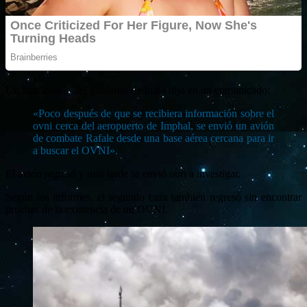
Un funcionario del gobierno de India dijo en un comunicado:
«Poco después de que se recibiera información sobre el
ovni cerca del aeropuerto de Imphal, se envió un avión
de combate Rafale desde una base aérea cercana para ir
a buscar el OVNI».
El avión regresó y más tarde se envió otro a investigar.
Según los informes, el segundo caza también regresó sin encontrar
pruebas de la existencia de un OVNI.