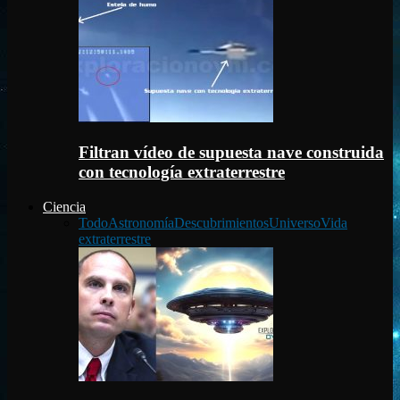
Filtran vídeo de supuesta nave construida
con tecnología extraterrestre
Ciencia
Todo
Astronomía
Descubrimientos
Universo
Vida
extraterrestre