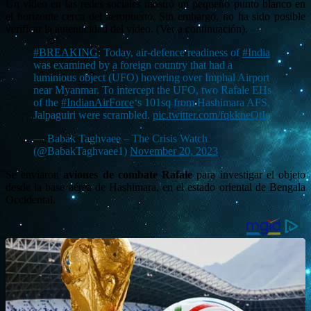
Un vídeo en las redes sociales mostró un pequeño punto blanco en
el horizonte cerca del aeropuerto. Sin embargo, no ha sido posible
verificar la autenticidad del vídeo. (Ver a continuación).
#BREAKING
: Today, air-defence readiness of
#India
was examined by a foreign country that had a
luminious object (UFO) hovering over Imphal Airport
near Myanmar. To intercept the UFO, two Rafale EHs
of the
#IndianAirForce
‘s 101sq from Hashimara AFS,
Jalpaguiri were scrambled.
pic.twitter.com/fqkkneQtIs
— Babak Taghvaee – The Crisis Watch
(@BabakTaghvaee1)
November 20, 2023
Se enviaron
aviones de combate Rafale
para investigar el objeto
desde la base aérea de Hashimara, en el estado oriental de Bengala
Occidental.