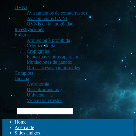
OVNI
Avistamientos de extraterrestres
Avistamientos OVNI
OVNIs en la antigüedad
Investigaciones
Enigmas
Arqueología prohibida
Criptozoología
Crop circles
Fantasmas y otras apariciones
Mutilaciones de ganado
Otros sucesos paranormales
Complots
Ciencia
Astronomía
Descubrimientos
Universo
Vida extraterrestre
Buscar
Home
Acerca de
Sitios amigos