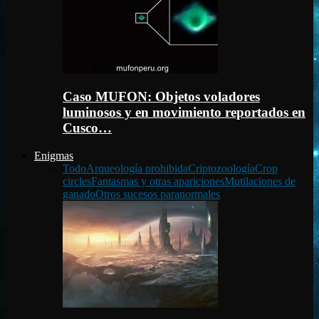
Caso MUFON: Objetos voladores
luminosos y en movimiento reportados en
Cusco…
Enigmas
Todo
Arqueología prohibida
Criptozoología
Crop
circles
Fantasmas y otras apariciones
Mutilaciones de
ganado
Otros sucesos paranormales