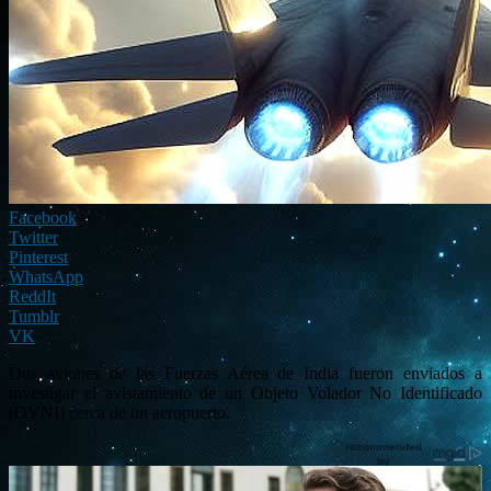
Facebook
Twitter
Pinterest
WhatsApp
ReddIt
Tumblr
VK
Dos aviones de las Fuerzas Aérea de India fueron enviados a
investigar el avistamiento de un Objeto Volador No Identificado
(OVNI) cerca de un aeropuerto.