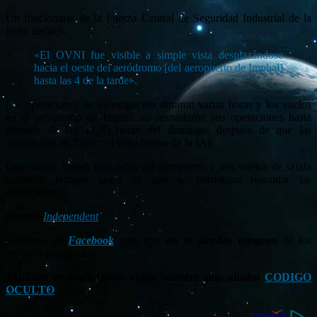
Un funcionario de la Fuerza Central de Seguridad Industrial de la
India declaró:
«El OVNI fue visible a simple vista desplazándose
hacia el oeste del aeródromo [del aeropuerto de Imphal]
hasta las 4 de la tarde».
Las operaciones de investigación duraron varias horas y los vuelos
en el aeropuerto de Imphal no reanudaron sus operaciones hasta
después de las 17.30 horas del domingo, después de que las
autoridades recibieran el visto bueno de la IAF.
Dos vuelos fueron desviados del aeropuerto y tres vuelos de salida
sufrieron retrasos antes de que se permitiera reanudar las
operaciones.
Fuente:
Independent
Síguenos en
Facebook
para que
no te pierdas ninguno
de los
artículos publicados.
También recomendamos visitar nuestro sitio aliado:
CODIGO
OCULTO
.