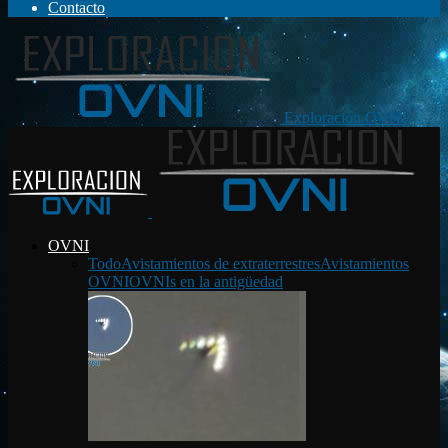
Contacto
Exploración OVNI
OVNI
Todo
Avistamientos de extraterrestres
Avistamientos
OVNI
OVNIs en la antigüedad