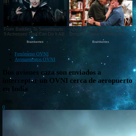
Fenómeno OVNI
Avistamientos OVNI
Dos aviones caza son enviados a
interceptar un OVNI cerca de aeropuerto
en India
1990
0