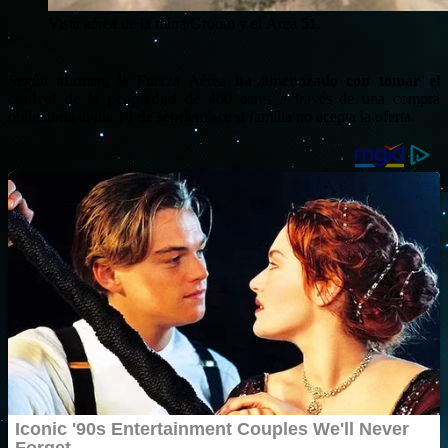
Vista aérea de la mina Groom y el Área 51.
Según afirman, la Fuerza Aérea
ha amenazado con tomar el
control de la propiedad
de 400 acres a través de una compra
obligatoria el día
10 de septiembre
si familia no acepta la oferta.