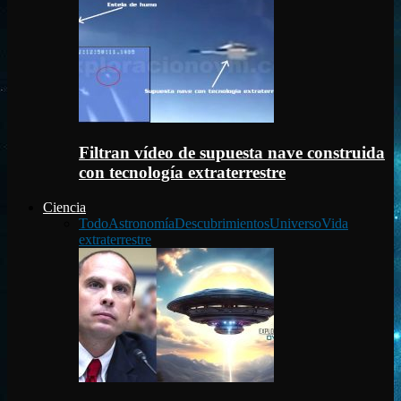
Filtran vídeo de supuesta nave construida
con tecnología extraterrestre
Ciencia
Todo
Astronomía
Descubrimientos
Universo
Vida
extraterrestre