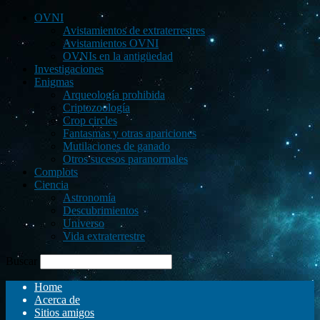
OVNI
Avistamientos de extraterrestres
Avistamientos OVNI
OVNIs en la antigüedad
Investigaciones
Enigmas
Arqueología prohibida
Criptozoología
Crop circles
Fantasmas y otras apariciones
Mutilaciones de ganado
Otros sucesos paranormales
Complots
Ciencia
Astronomía
Descubrimientos
Universo
Vida extraterrestre
Buscar
Home
Acerca de
Sitios amigos