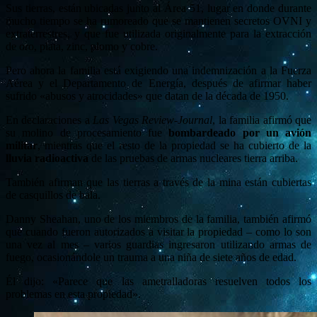
Sus tierras, están ubicadas junto al Área 51, lugar en donde durante
mucho tiempo se ha rumoreado que se mantienen secretos OVNI y
extraterrestres, y que fue utilizada originalmente para la extracción
de oro, plata, zinc, plomo y cobre.
Pero ahora la familia está exigiendo una indemnización a la Fuerza
Aérea y el Departamento de Energía, después de afirmar haber
sufrido «abusos y atrocidades» que datan de la década de 1950.
En declaraciones a
Las Vegas Review-Journal
, la familia afirmó que
su molino de procesamiento fue
bombardeado por un avión
militar
, mientras que el resto de la propiedad se ha cubierto de la
lluvia radioactiva
de las pruebas de armas nucleares tierra arriba.
También afirman que las tierras a través de la mina están cubiertas
de casquillos de bala.
Danny Sheahan, uno de los miembros de la familia, también afirmó
que cuando fueron autorizados a visitar la propiedad – como lo son
una vez al mes – varios guardias ingresaron utilizando armas de
fuego, ocasionándole un trauma a una niña de siete años de edad.
Él dijo: «Parece que las ametralladoras resuelven todos los
problemas en esta propiedad».