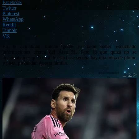
Facebook
Twitter
Pinterest
WhatsApp
ReddIt
Tumblr
VK
En la actualidad mucha gente ya debe haber escuchado
informaciones acerca del Área 51. Pero lo que quizá no se
imaginaban es que cerca de esta base secreta hay una mina de plomo
y plata, propiedad de esta familia.