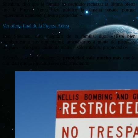
Sheahan, dijo que la familia ha decidido rechazar la última oferta
que la Fuerza Aérea hizo público la semana pasada porque
«queremos mantener nuestra propiedad.»
Ver oferta final de la Fuerza Aérea
Ben Sheahan, otro miembro de la familia, dijo: «¿Está bien
bombardear a sus ciudadanos, amenazarlos a punta de pistola y
después – sólo para colmo de males – sólo robar su propiedad?»
Además a familia sostiene la
propiedad vale mucho más
que la
cantidad que la Fuerza Aérea está ofreciendo.