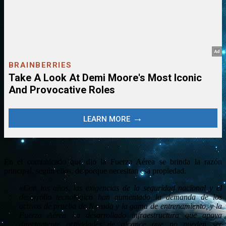
En el comunicado que dio la Fuerza Aérea se brinda la razón
principal, según ellos, de porque necesitan esa propiedad.
«Con los años, las exigencias de la seguridad nacional y el
desarrollo tecnológico han aumentado la demanda de los
activos de prueba de Nevada y la gama de entrenamiento, y la
Fuerza Aérea ha desarrollado infraestructura que apoya
directamente actividades de alcance que no pueden ser