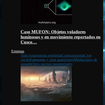
Caso MUFON: Objetos voladores
luminosos y en movimiento reportados en
Cusco…
Enigmas
Todo
Arqueología prohibida
Criptozoología
Crop
circles
Fantasmas y otras apariciones
Mutilaciones de
ganado
Otros sucesos paranormales