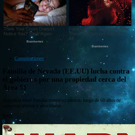
Conspiraciones
Familia de Nevada (EE.UU) lucha contra
el gobierno por una propiedad cerca del
Área 51
¡Injusticia total! Familia rompe su silencio luego de 60 años de
supuestos abusos y atrocidades.
8805
0