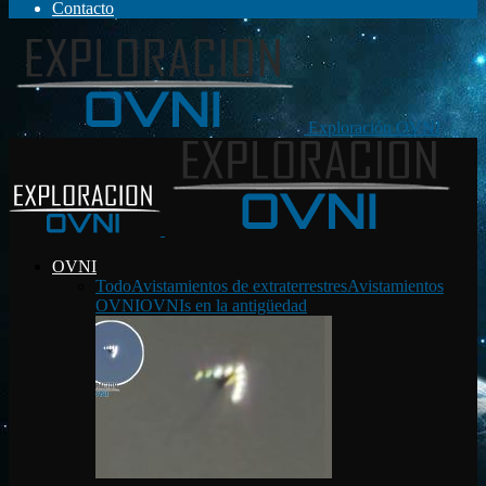
Contacto
Exploración OVNI
OVNI
Todo
Avistamientos de extraterrestres
Avistamientos
OVNI
OVNIs en la antigüedad