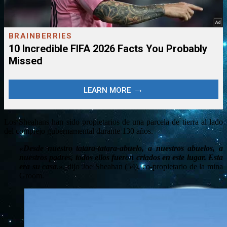
Los Sheahans han sido propietarios de una parcela de tierra al lado
del complejo gubernamental durante 130 años.
«Desde nuestro tatara-tatara-abuelo, a nuestros abuelos, a
nuestros padres, todos ellos fueron criados en este lugar. Esta
era su casa.»
, dijo Joe Sheahan (54), co-propietario de la mina
Groom.