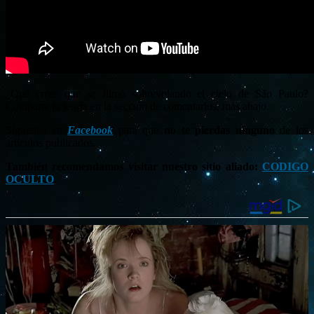
¿Qué crees que se filmó sobrevolando el cielo de São Paulo?
Comparte tu teoría en la sección de comentarios, más abajo.
Síguenos en
Facebook
para que
no te pierdas ninguno
de los
artículos publicados.
También recomendamos visitar nuestro sitio aliado:
CODIGO
OCULTO
.