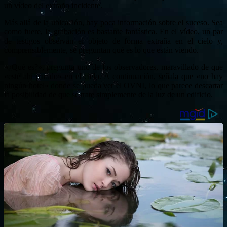
un vídeo del extraño incidente.
Más allá de la ubicación, hay poca información sobre el suceso. Sea
como fuere, la grabación es bastante fantástica. En el vídeo, un par
de testigos observan el objeto de forma extraña en el cielo y,
comprensiblemente, se preguntan qué es lo que están viendo.
«¿Qué es?», pregunta uno de los observadores, maravillado de que
«esté ahí parado» en el cielo. A continuación, señala que «no hay
ningún hotel» donde se pueda ver el OVNI, lo que parece descartar
la posibilidad de que se trate simplemente de la luz de un edificio.