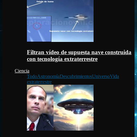
Filtran vídeo de supuesta nave construida
con tecnología extraterrestre
Ciencia
Todo
Astronomía
Descubrimientos
Universo
Vida
extraterrestre