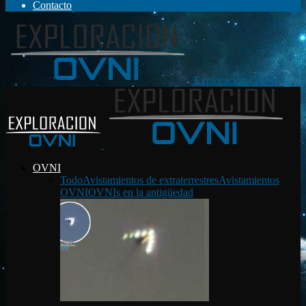
Contacto
Exploración OVNI
OVNI
Todo
Avistamientos de extraterrestres
Avistamientos
OVNI
OVNIs en la antigüedad