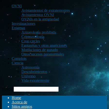
OVNI
Avistamientos de extraterrestres
Avistamientos OVNI
OVNIs en la antigüedad
Investigaciones
Enigmas
Arqueología prohibida
Criptozoología
Crop circles
Fantasmas y otras apariciones
Mutilaciones de ganado
Otros sucesos paranormales
Complots
Ciencia
Astronomía
Descubrimientos
Universo
Vida extraterrestre
Buscar
Home
Acerca de
Sitios amigos