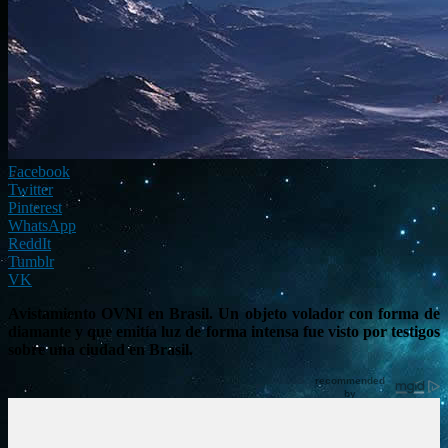
Facebook
Twitter
Pinterest
WhatsApp
ReddIt
Tumblr
VK
Avistamiento OVNI en Brasil. Un objeto volador con forma de
diamante y que emitía luz de forma intensa fue visto por testigos
sobre una ciudad en Brasil.