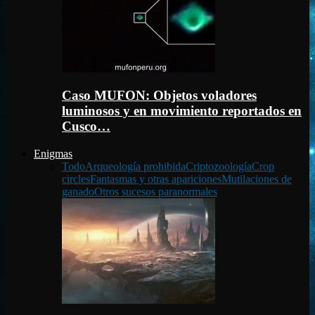
Caso MUFON: Objetos voladores
luminosos y en movimiento reportados en
Cusco…
Enigmas
Todo
Arqueología prohibida
Criptozoología
Crop
circles
Fantasmas y otras apariciones
Mutilaciones de
ganado
Otros sucesos paranormales