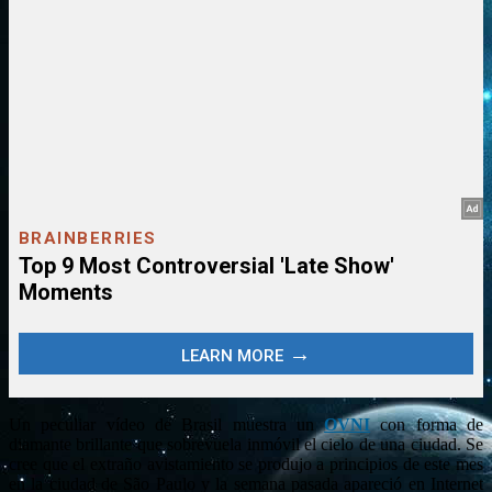
Un peculiar vídeo de Brasil muestra un
OVNI
con forma de
diamante brillante que sobrevuela inmóvil el cielo de una ciudad. Se
cree que el extraño avistamiento se produjo a principios de este mes
en la ciudad de São Paulo y la semana pasada apareció en Internet