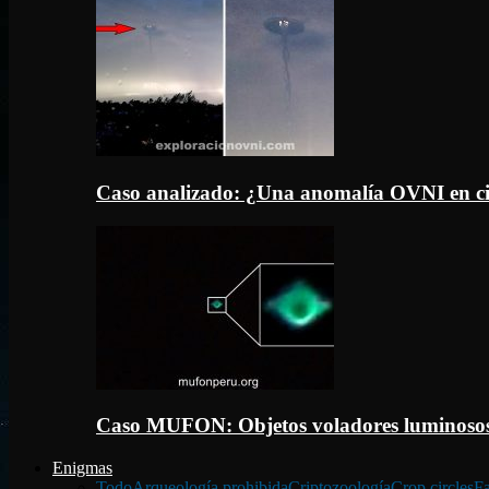
Caso analizado: ¿Una anomalía OVNI en c
Caso MUFON: Objetos voladores luminosos
Enigmas
Todo
Arqueología prohibida
Criptozoología
Crop circles
Fa