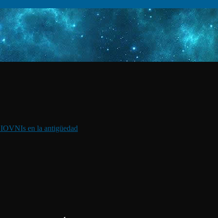
I
OVNIs en la antigüedad