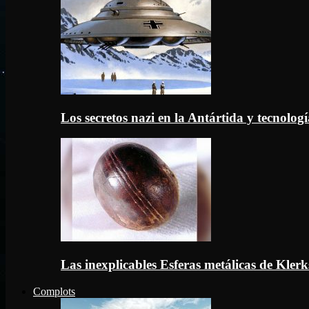
Los secretos nazi en la Antártida y tecnologí
Las inexplicables Esferas metálicas de Kler
Complots