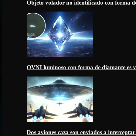
Objeto volador no identificado con forma d
OVNI luminoso con forma de diamante es v
Dos aviones caza son enviados a intercept