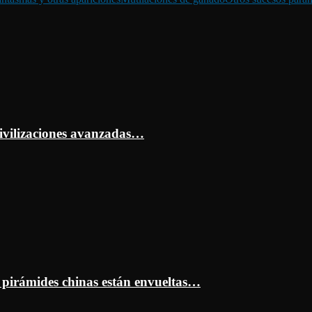
ivilizaciones avanzadas…
s pirámides chinas están envueltas…