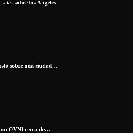
e «V» sobre los Ángeles
isto sobre una ciudad…
ar un OVNI cerca de…