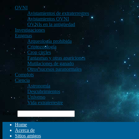
OVNI
Avistamientos de extraterrestres
Avistamientos OVNI
OVNIs en la antigüedad
Investigaciones
Enigmas
Arqueología prohibida
Criptozoología
Crop circles
Fantasmas y otras apariciones
Mutilaciones de ganado
Otros sucesos paranormales
Complots
Ciencia
Astronomía
Descubrimientos
Universo
Vida extraterrestre
Buscar
Home
Acerca de
Sitios amigos