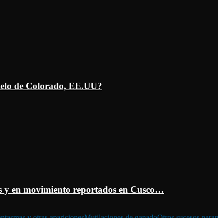
ielo de Colorado, EE.UU?
 y en movimiento reportados en Cusco…
ntasmas y otras apariciones
Mutilaciones de ganado
Otros sucesos para