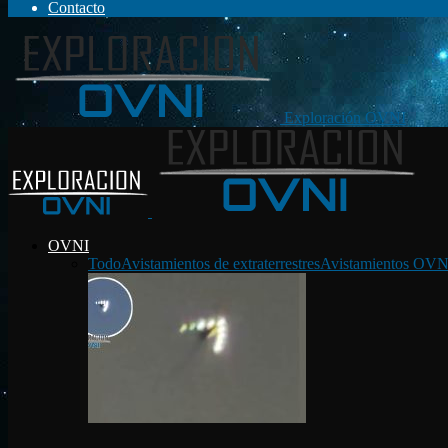
Contacto
Exploración OVNI
OVNI
Todo
Avistamientos de extraterrestres
Avistamientos OVN