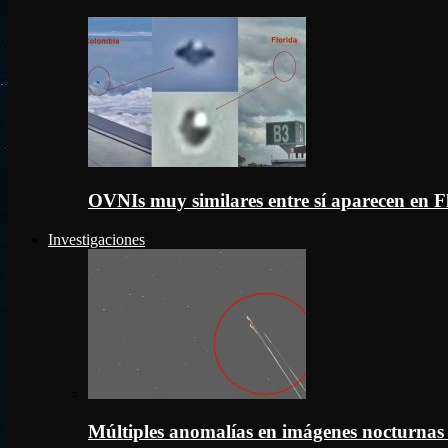
OVNIs muy similares entre sí aparecen en 
Investigaciones
Múltiples anomalías en imágenes nocturnas