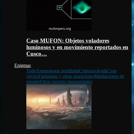
Caso MUFON: Objetos voladores
luminosos y en movimiento reportados en
Cusco…
Enigmas
Todo
Arqueología prohibida
Criptozoología
Crop
circles
Fantasmas y otras apariciones
Mutilaciones de
ganado
Otros sucesos paranormales