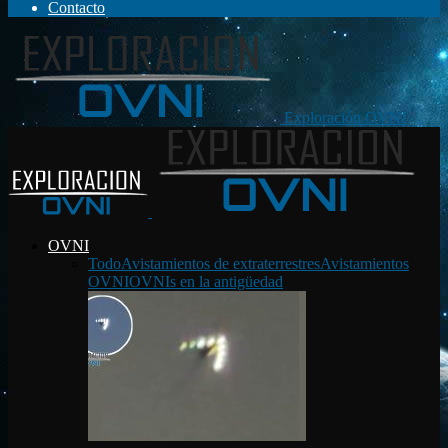
Contacto
Exploración OVNI
OVNI
Todo
Avistamientos de extraterrestres
Avistamientos
OVNI
OVNIs en la antigüedad