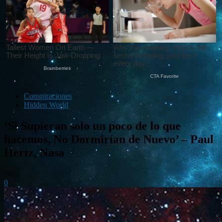
Conspiraciones
Hidden World
‘Si Supieran solo un poco de lo que
hacemos, No Dormirían de Nuevo’ – Paul
Hertz, Nasa
7679
0