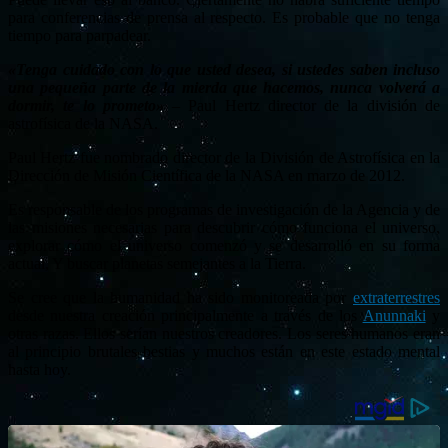
para conferencias de prensa al respecto. Es probable que no tenga
tiempo para parpadear.
«Tenga cuidado con lo que usted desea, si ustedes saben incluso
una pequeña parte de la mierda que hacemos, nunca volverá a
dormir, te lo prometo»
– Paul Hertz director de la división de
astrofísica de la NASA.
Paul Hertz fue nombrado director de la División de Astrofísica en la
Dirección de Misión Científica de la NASA en marzo de 2012.
Es responsable de los programas de investigación de la Agencia y de
las misiones necesarias para descubrir cómo funciona el universo,
explorar cómo el universo comenzó y se desarrolló en su forma
actual, Y buscar planetas semejantes a la Tierra.
Se cree que la humanidad ha sido monitoreada por
extraterrestres
desde nuestra creación principalmente a través de los
Anunnaki
y
otras razas. Ellos serían nuestros creadores. Los seres humanos eran
al principio brutales bestias y muchos están en este estado mental
hasta hoy.