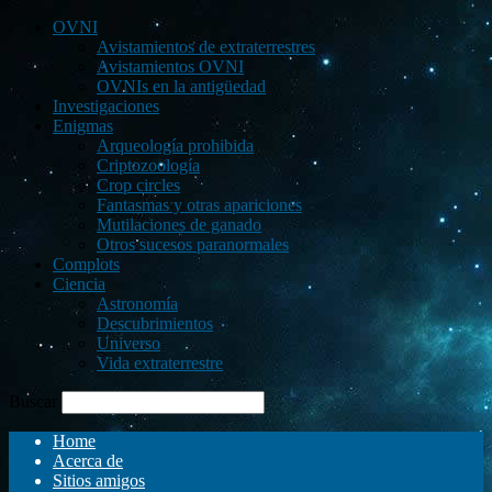
OVNI
Avistamientos de extraterrestres
Avistamientos OVNI
OVNIs en la antigüedad
Investigaciones
Enigmas
Arqueología prohibida
Criptozoología
Crop circles
Fantasmas y otras apariciones
Mutilaciones de ganado
Otros sucesos paranormales
Complots
Ciencia
Astronomía
Descubrimientos
Universo
Vida extraterrestre
Buscar
Home
Acerca de
Sitios amigos