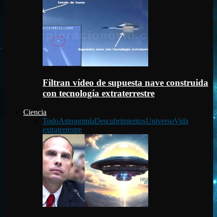
Filtran vídeo de supuesta nave construida
con tecnología extraterrestre
Ciencia
Todo
Astronomía
Descubrimientos
Universo
Vida
extraterrestre