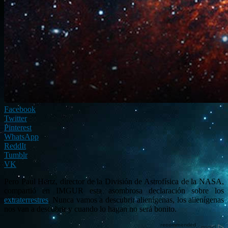
Facebook
Twitter
Pinterest
WhatsApp
ReddIt
Tumblr
VK
Pero Paul Hertz, director de la División de Astrofísica de la NASA,
compartió en IMGUR esta asombrosa declaración sobre los
extraterrestres
. Nunca vamos a descubrir alienígenas, los alienígenas
nos van a descubrir y cuando lo hagan no será bonito.