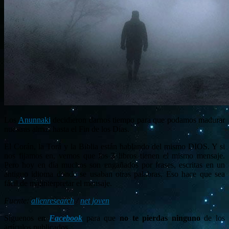
Los
Anunnaki
decidieron darnos tiempo para que podamos madurar
nuestras almas hasta el Fin de los Días.
El Corán, la Torá y la Biblia están hablando del mismo DIOS. Y si
nos fijamos en, vemos que los 3 libros tienen el mismo mensaje.
Pero hoy en día muchos son engañados por frases, escritas en un
antiguo idioma donde se usaban otras palabras. Eso hace que sea
fácil de malinterpretar el mensaje.
Fuente:
alienresearch
/
net joven
Síguenos en
Facebook
para que
no te pierdas ninguno
de los
artículos publicados.