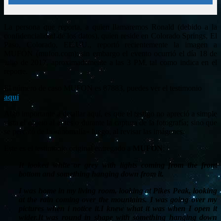
La persona que reporta, a quien llamaremos Ronald (debido a la
confidencialidad de los datos), quien reside en Colorado Springs, El
Paso, Colorado, EE.UU., reportó recientemente la imagen a
MUFON (mufon.com); sin embargo el evento ocurrió el día 18 de
julio de 2017, aproximadamente a las 3 PM, tal como indica en el
reporte.
El número de caso MUFON es 87883, puedes ver el testimonio
aquí
.
Algo importante a detallar aquí, es que el testigo no apreció a simple
vista el objeto al antes o durante la captura de la fotografía; sino que
se percató de la «anomalía» luego, al revisar las imágenes.
Este es el testimonio original entregado a
MUFON
:
It looked white or grey with lights coming from the front
bottom and something hanging down from it.
I was home in my living room, looking at Pikes Peak, looking
at the rain coming over the mountains. I was going over my
pictures when i notice it.I knew what it was when I open it
wider.It was round in shape with something hanging down