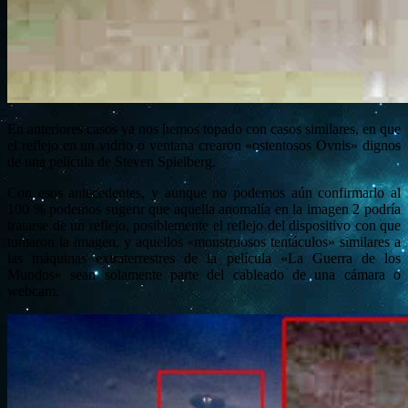
En anteriores casos ya nos hemos topado con casos similares, en que
el reflejo en un vidrio o ventana crearon «ostentosos Ovnis» dignos
de una película de Steven Spielberg.
Con esos antecedentes, y aunque no podemos aún confirmarlo al
100 % podemos sugerir que aquella anomalía en la imagen 2 podría
tratarse de un reflejo, posiblemente el reflejo del dispositivo con que
tomaron la imagen, y aquellos «monstruosos tentáculos» similares a
las máquinas extraterrestres de la película «La Guerra de los
Mundos» sean solamente parte del cableado de una cámara o
webcam.