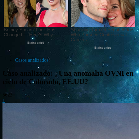
Casos analizados
Caso analizado: ¿Una anomalía OVNI en
cielo de Colorado, EE.UU?
5623
1