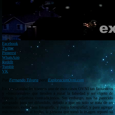
Facebook
Twitter
Pinterest
WhatsApp
ReddIt
Tumblr
VK
Por
Fernando Távara
para
ExploracionOvni.com
En este ocasión les traemos uno de esos casos OVNI tan fantásticos
y «fenomenales» que tienden a rozar la falsedad y ser objeto de
críticas y adjetivos contradictorios. Sin embargo, nos ha parecido
apropiado para ser difundido, debido a que no solo se trata de un
testimonio, existe una fotografía, y ¡vaya fotografía!; y para agregar
más importancia al hecho, la persona que tomó la imagen reportó su