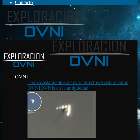
Contacto
Exploración OVNI
OVNI
Todo
Avistamientos de extraterrestres
Avistamientos
OVNI
OVNIs en la antigüedad