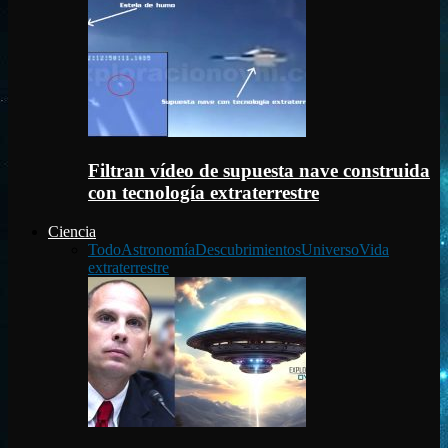
Filtran vídeo de supuesta nave construida
con tecnología extraterrestre
Ciencia
Todo
Astronomía
Descubrimientos
Universo
Vida
extraterrestre