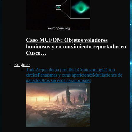
Caso MUFON: Objetos voladores
luminosos y en movimiento reportados en
Cusco…
Enigmas
Todo
Arqueología prohibida
Criptozoología
Crop
circles
Fantasmas y otras apariciones
Mutilaciones de
ganado
Otros sucesos paranormales