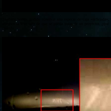
También hemos podido observar una especie de caja «reflejada»,
tenemos la leve idea de que se pueda tratar de un proyector, ¿qué
creen?