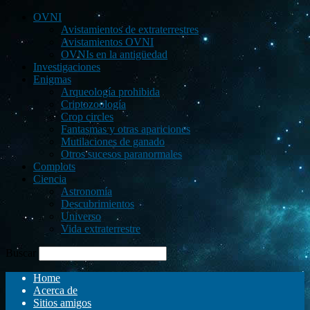
OVNI
Avistamientos de extraterrestres
Avistamientos OVNI
OVNIs en la antigüedad
Investigaciones
Enigmas
Arqueología prohibida
Criptozoología
Crop circles
Fantasmas y otras apariciones
Mutilaciones de ganado
Otros sucesos paranormales
Complots
Ciencia
Astronomía
Descubrimientos
Universo
Vida extraterrestre
Buscar
Home
Acerca de
Sitios amigos