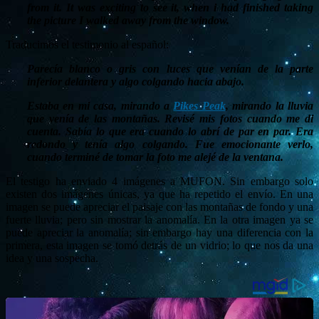
from it. It was exciting to see it, when i had finished taking
the picture I walked away from the window.
Traducimos el testimonio al español:
Parecía blanco o gris con luces que venían de la parte
inferior delantera y algo colgando hacia abajo.
Estaba en mi casa, mirando a
Pikes Peak
, mirando la lluvia
que venía de las montañas. Revisé mis fotos cuando me di
cuenta. Sabía lo que era cuando lo abrí de par en par. Era
redondo y tenía algo colgando. Fue emocionante verlo,
cuando terminé de tomar la foto me alejé de la ventana.
El testigo ha enviado 4 imágenes a MUFON. Sin embargo solo
existen dos imágenes únicas, ya que ha repetido el envío. En una
imagen se puede apreciar el paisaje con las montañas de fondo y una
fuerte lluvia; pero sin mostrar la anomalía. En la otra imagen ya se
puede apreciar la anomalía; sin embargo hay una diferencia con la
primera, esta imagen se tomó detrás de un vidrio; lo que nos da una
idea y una sospecha.