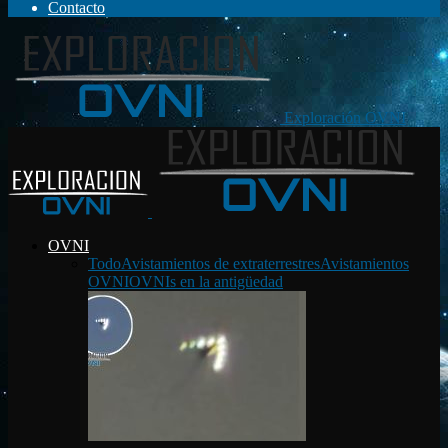
Contacto
Exploración OVNI
OVNI
Todo
Avistamientos de extraterrestres
Avistamientos
OVNI
OVNIs en la antigüedad