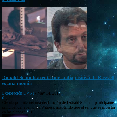
Donald Schmitt acepta que la diapositiva de Roswell
es una momia
Exploración OVNI
-
May 14, 2015
0
Circula por internet una declaración de Donald Schmitt, participante
principal del evento Be Witness, aceptando que el ser que se muestra
en las diapositivas...