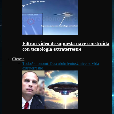
Filtran vídeo de supuesta nave construida
con tecnología extraterrestre
Ciencia
Todo
Astronomía
Descubrimientos
Universo
Vida
extraterrestre