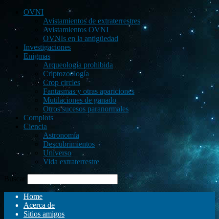
OVNI
Avistamientos de extraterrestres
Avistamientos OVNI
OVNIs en la antigüedad
Investigaciones
Enigmas
Arqueología prohibida
Criptozoología
Crop circles
Fantasmas y otras apariciones
Mutilaciones de ganado
Otros sucesos paranormales
Complots
Ciencia
Astronomía
Descubrimientos
Universo
Vida extraterrestre
Buscar
Home
Acerca de
Sitios amigos