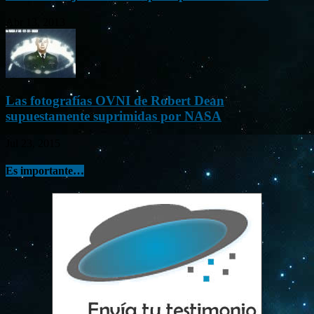
Abr 13, 2013
Las fotografías OVNI de Robert Dean
supuestamente suprimidas por NASA
Jul 23, 2015
Es importante…