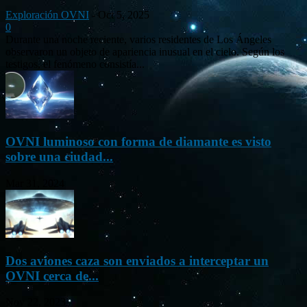
Exploración OVNI
-
Oct 5, 2025
0
Durante una noche reciente, varios residentes de Los Ángeles
observaron un objeto de apariencia inusual en el cielo. Según los
testigos, el fenómeno consistía...
OVNI luminoso con forma de diamante es visto
sobre una ciudad...
Mar 31, 2024
Dos aviones caza son enviados a interceptar un
OVNI cerca de...
Nov 22, 2023