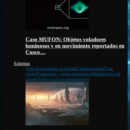
Caso MUFON: Objetos voladores
luminosos y en movimiento reportados en
Cusco…
Enigmas
Todo
Arqueología prohibida
Criptozoología
Crop
circles
Fantasmas y otras apariciones
Mutilaciones de
ganado
Otros sucesos paranormales