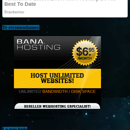
Te recomendamos:
¡Consigue tu hosting de alta calidad y a bajo
costo en Banahosting!
Lo más leído