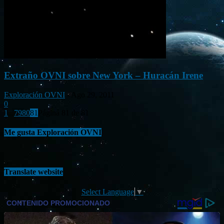
Extraño OVNI sobre New York – Huracán Irene
Exploración OVNI
-
Ago 29, 2011
0
1
...
79
80
81
Página 81 de 81
Me gusta Exploración OVNI
Translate website
Select Language
▼