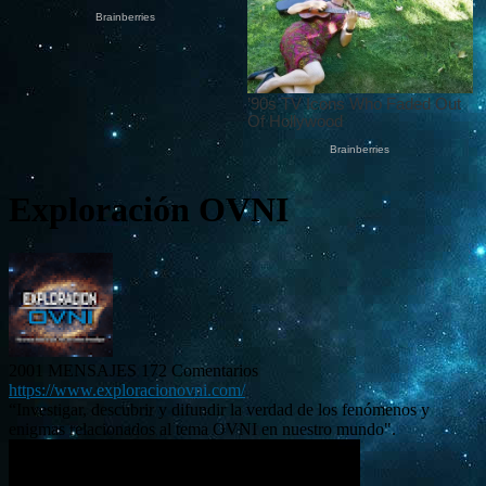
Exploración OVNI
2001 MENSAJES
172 Comentarios
https://www.exploracionovni.com/
“Investigar, descubrir y difundir la verdad de los fenómenos y
enigmas relacionados al tema OVNI en nuestro mundo".