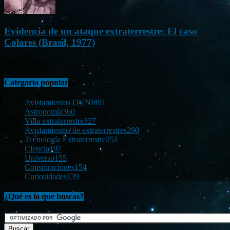
Evidencia de un ataque extraterrestre: El caso
Colares (Brasil, 1977)
Ene 21, 2012
Categoría popular
Avistamientos OVNI
891
Astronomía
360
Vida extraterrestre
327
Avistamientos de extraterrestres
290
Tecnología Extraterrestre
251
Ciencia
197
Universo
155
Conspiraciones
154
Curiosidades
139
¿Qué es lo que buscas?