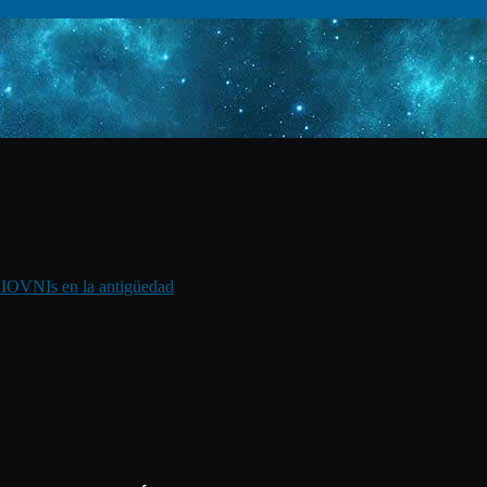
I
OVNIs en la antigüedad