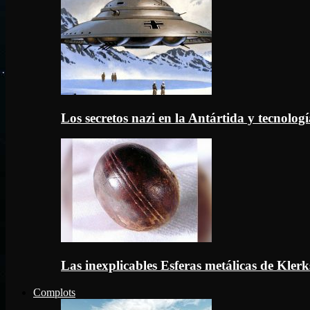
Los secretos nazi en la Antártida y tecnologí
Las inexplicables Esferas metálicas de Kler
Complots