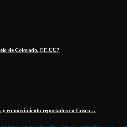
ielo de Colorado, EE.UU?
 y en movimiento reportados en Cusco…
ntasmas y otras apariciones
Mutilaciones de ganado
Otros sucesos para