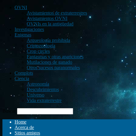
OVNI
Avistamientos de extraterrestres
Avistamientos OVNI
OVNIs en la antigüedad
Investigaciones
Enigmas
Arqueología prohibida
Criptozoología
Crop circles
Fantasmas y otras apariciones
Mutilaciones de ganado
Otros sucesos paranormales
Complots
Ciencia
Astronomía
Descubrimientos
Universo
Vida extraterrestre
Buscar
Home
Acerca de
Sitios amigos