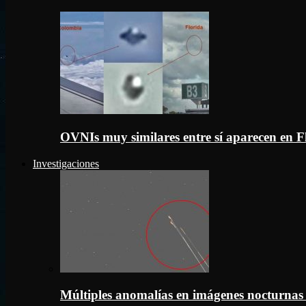
OVNIs muy similares entre sí aparecen en 
Investigaciones
Múltiples anomalías en imágenes nocturnas