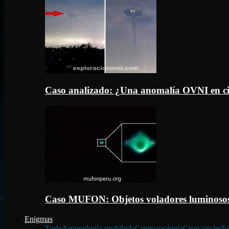
Caso analizado: ¿Una anomalía OVNI en c
Caso MUFON: Objetos voladores luminosos
Enigmas
Todo
Arqueología prohibida
Criptozoología
Crop circles
Fa