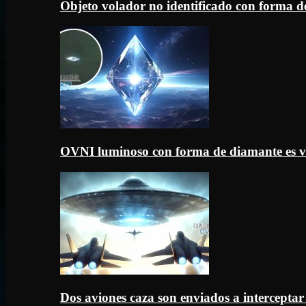
Objeto volador no identificado con forma d
OVNI luminoso con forma de diamante es v
Dos aviones caza son enviados a intercept