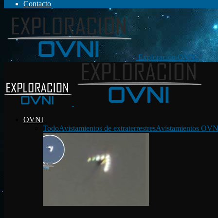
Contacto
Exploración OVNI
OVNI
Todo
Avistamientos de extraterrestres
Avistamientos OVN