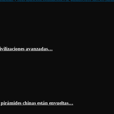
ivilizaciones avanzadas…
s pirámides chinas están envueltas…