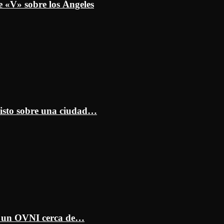
e «V» sobre los Ángeles
isto sobre una ciudad…
ar un OVNI cerca de…