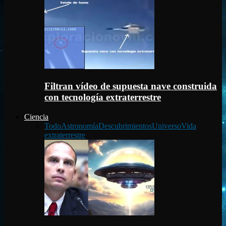
Filtran vídeo de supuesta nave construida
con tecnología extraterrestre
Ciencia
Todo
Astronomía
Descubrimientos
Universo
Vida
extraterrestre