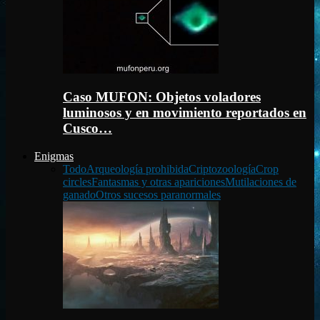
Caso MUFON: Objetos voladores
luminosos y en movimiento reportados en
Cusco…
Enigmas
Todo
Arqueología prohibida
Criptozoología
Crop
circles
Fantasmas y otras apariciones
Mutilaciones de
ganado
Otros sucesos paranormales