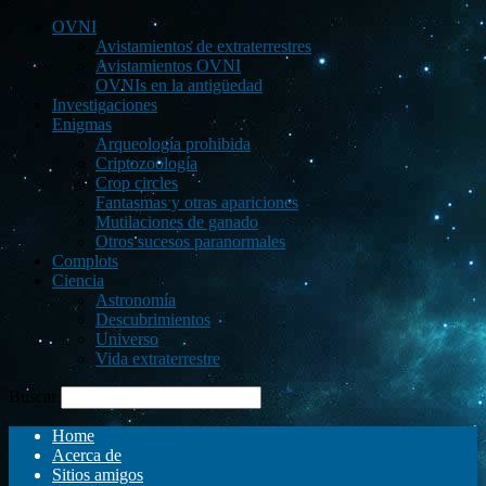
OVNI
Avistamientos de extraterrestres
Avistamientos OVNI
OVNIs en la antigüedad
Investigaciones
Enigmas
Arqueología prohibida
Criptozoología
Crop circles
Fantasmas y otras apariciones
Mutilaciones de ganado
Otros sucesos paranormales
Complots
Ciencia
Astronomía
Descubrimientos
Universo
Vida extraterrestre
Buscar
Home
Acerca de
Sitios amigos