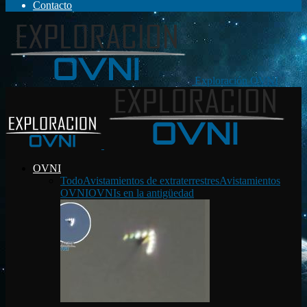
Contacto
Exploración OVNI
OVNI
Todo
Avistamientos de extraterrestres
Avistamientos
OVNI
OVNIs en la antigüedad