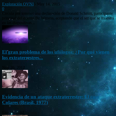
Exploración OVNI
-
May 14, 2015
0
Circula por internet una declaración de Donald Schmitt, participante
principal del evento Be Witness, aceptando que el ser que se muestra
en las diapositivas...
El gran problema de los ufólogos: ¿Por qué vienen
los extraterrestres...
Nov 26, 2012
Evidencia de un ataque extraterrestre: El caso
Colares (Brasil, 1977)
Ene 21, 2012