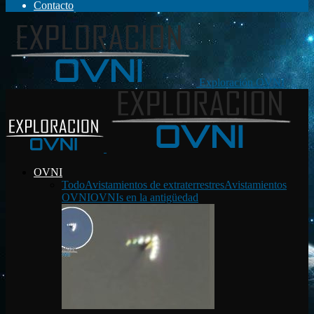
Contacto
Exploración OVNI
OVNI
Todo
Avistamientos de extraterrestres
Avistamientos
OVNI
OVNIs en la antigüedad