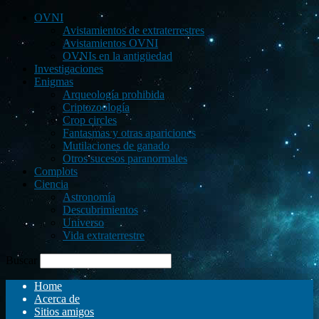
OVNI
Avistamientos de extraterrestres
Avistamientos OVNI
OVNIs en la antigüedad
Investigaciones
Enigmas
Arqueología prohibida
Criptozoología
Crop circles
Fantasmas y otras apariciones
Mutilaciones de ganado
Otros sucesos paranormales
Complots
Ciencia
Astronomía
Descubrimientos
Universo
Vida extraterrestre
Buscar
Home
Acerca de
Sitios amigos