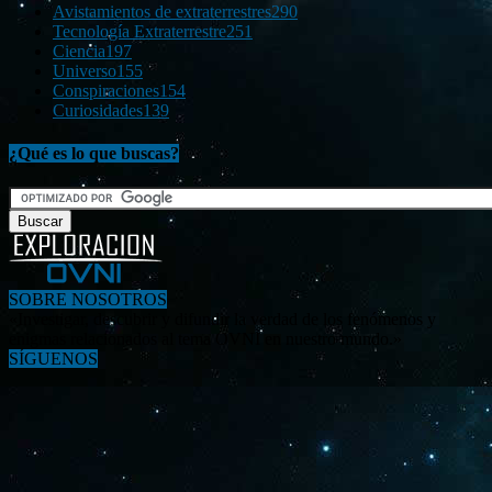
Avistamientos de extraterrestres
290
Tecnología Extraterrestre
251
Ciencia
197
Universo
155
Conspiraciones
154
Curiosidades
139
¿Qué es lo que buscas?
SOBRE NOSOTROS
«Investigar, descubrir y difundir la verdad de los fenómenos y
enigmas relacionados al tema OVNI en nuestro mundo.»
SÍGUENOS