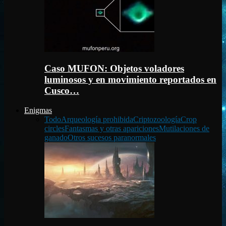
Caso MUFON: Objetos voladores
luminosos y en movimiento reportados en
Cusco…
Enigmas
Todo
Arqueología prohibida
Criptozoología
Crop
circles
Fantasmas y otras apariciones
Mutilaciones de
ganado
Otros sucesos paranormales