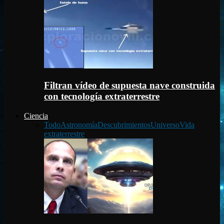
Filtran vídeo de supuesta nave construida
con tecnología extraterrestre
Ciencia
Todo
Astronomía
Descubrimientos
Universo
Vida
extraterrestre