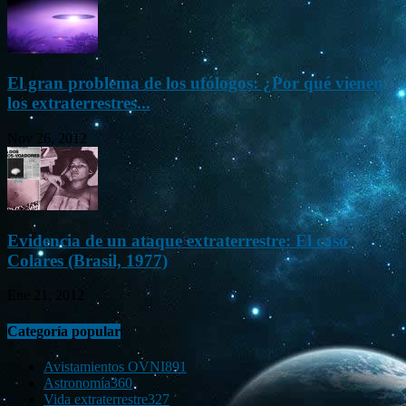
El gran problema de los ufólogos: ¿Por qué vienen
los extraterrestres...
Nov 26, 2012
Evidencia de un ataque extraterrestre: El caso
Colares (Brasil, 1977)
Ene 21, 2012
Categoría popular
Avistamientos OVNI
891
Astronomía
360
Vida extraterrestre
327