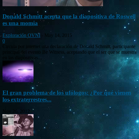
Donald Schmitt acepta que la diapositiva de Roswell
es una momia
Exploración OVNI
-
May 14, 2015
0
Circula por internet una declaración de Donald Schmitt, participante
principal del evento Be Witness, aceptando que el ser que se muestra
en las diapositivas...
El gran problema de los ufólogos: ¿Por qué vienen
los extraterrestres...
Nov 26, 2012