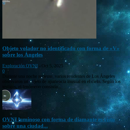
Objeto volador no identificado con forma de «V»
sobre los Ángeles
Exploración OVNI
-
Oct 5, 2025
0
Durante una noche reciente, varios residentes de Los Ángeles
observaron un objeto de apariencia inusual en el cielo. Según los
testigos, el fenómeno consistía...
OVNI luminoso con forma de diamante es visto
sobre una ciudad...