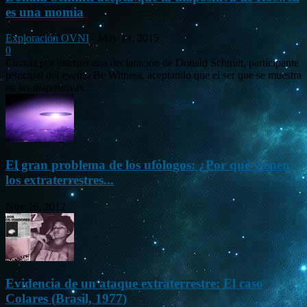
es una momia
Exploración OVNI
-
May 14, 2015
0
Circula por internet una declaración de Donald Schmitt, participante
principal del evento Be Witness, aceptando que el ser que se muestra
en las diapositivas...
El gran problema de los ufólogos: ¿Por qué vienen
los extraterrestres...
Nov 26, 2012
Evidencia de un ataque extraterrestre: El caso
Colares (Brasil, 1977)