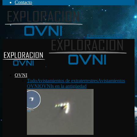
Contacto
Exploración OVNI
OVNI
Todo
Avistamientos de extraterrestres
Avistamientos
OVNI
OVNIs en la antigüedad