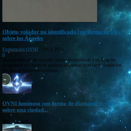
Objeto volador no identificado con forma de «V»
sobre los Ángeles
Exploración OVNI
-
Oct 5, 2025
0
Durante una noche reciente, varios residentes de Los Ángeles
observaron un objeto de apariencia inusual en el cielo. Según los
testigos, el fenómeno consistía...
OVNI luminoso con forma de diamante es visto
sobre una ciudad...
Mar 31, 2024