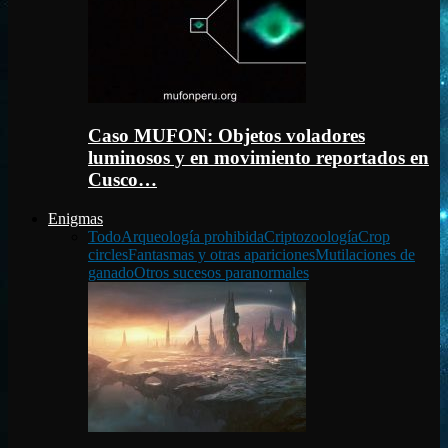
Caso MUFON: Objetos voladores
luminosos y en movimiento reportados en
Cusco…
Enigmas
Todo
Arqueología prohibida
Criptozoología
Crop
circles
Fantasmas y otras apariciones
Mutilaciones de
ganado
Otros sucesos paranormales