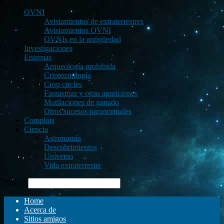
OVNI
Avistamientos de extraterrestres
Avistamientos OVNI
OVNIs en la antigüedad
Investigaciones
Enigmas
Arqueología prohibida
Criptozoología
Crop circles
Fantasmas y otras apariciones
Mutilaciones de ganado
Otros sucesos paranormales
Complots
Ciencia
Astronomía
Descubrimientos
Universo
Vida extraterrestre
Buscar
Home
Acerca de
Sitios amigos