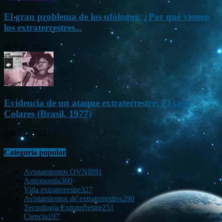
El gran problema de los ufólogos: ¿Por qué vienen
los extraterrestres...
Nov 26, 2012
Evidencia de un ataque extraterrestre: El caso
Colares (Brasil, 1977)
Ene 21, 2012
Categoría popular
Avistamientos OVNI
891
Astronomía
360
Vida extraterrestre
327
Avistamientos de extraterrestres
290
Tecnología Extraterrestre
251
Ciencia
197