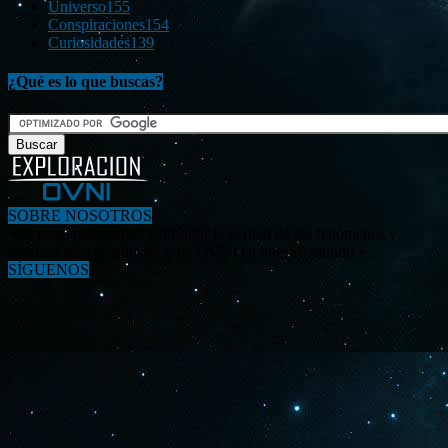
Universo
155
Conspiraciones
154
Curiosidades
139
¿Qué es lo que buscas?
SOBRE NOSOTROS
«Investigar, descubrir y difundir la verdad de los fenómenos y
enigmas relacionados al tema OVNI en nuestro mundo.»
SÍGUENOS