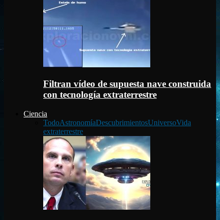
Filtran vídeo de supuesta nave construida
con tecnología extraterrestre
Ciencia
Todo
Astronomía
Descubrimientos
Universo
Vida
extraterrestre