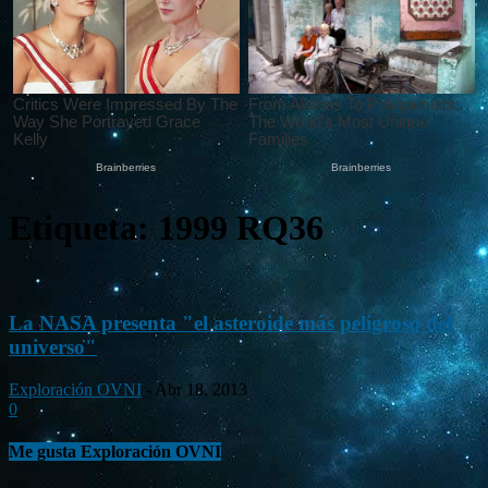
Etiqueta: 1999 RQ36
La NASA presenta "el asteroide más peligroso del
universo"
Exploración OVNI
-
Abr 18, 2013
0
Me gusta Exploración OVNI