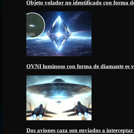
Objeto volador no identificado con forma d
OVNI luminoso con forma de diamante es v
Dos aviones caza son enviados a intercept