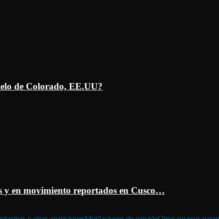
ielo de Colorado, EE.UU?
 y en movimiento reportados en Cusco…
ntasmas y otras apariciones
Mutilaciones de ganado
Otros sucesos para