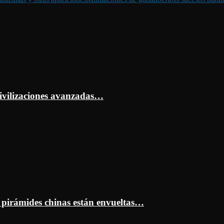
ivilizaciones avanzadas…
s pirámides chinas están envueltas…