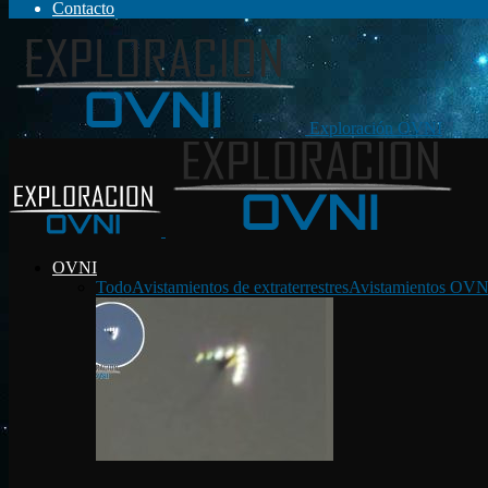
Contacto
Exploración OVNI
OVNI
Todo
Avistamientos de extraterrestres
Avistamientos OVN