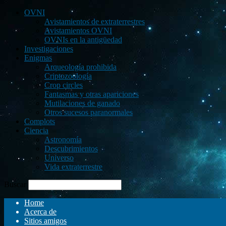
OVNI
Avistamientos de extraterrestres
Avistamientos OVNI
OVNIs en la antigüedad
Investigaciones
Enigmas
Arqueología prohibida
Criptozoología
Crop circles
Fantasmas y otras apariciones
Mutilaciones de ganado
Otros sucesos paranormales
Complots
Ciencia
Astronomía
Descubrimientos
Universo
Vida extraterrestre
Buscar
Home
Acerca de
Sitios amigos