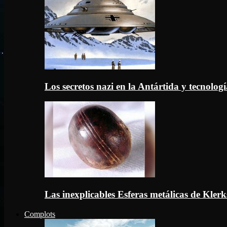
Los secretos nazi en la Antártida y tecnologí
Las inexplicables Esferas metálicas de Kler
Complots