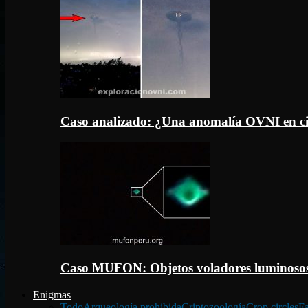
Caso analizado: ¿Una anomalía OVNI en c
Caso MUFON: Objetos voladores luminosos
Enigmas
Todo
Arqueología prohibida
Criptozoología
Crop circles
Fa