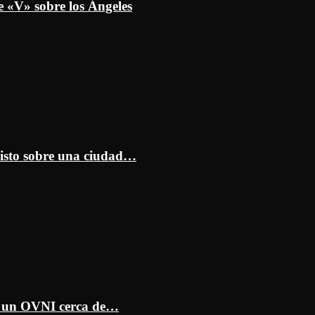
e «V» sobre los Ángeles
isto sobre una ciudad…
ar un OVNI cerca de…