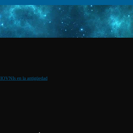
I
OVNIs en la antigüedad