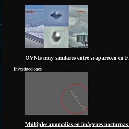
OVNIs muy similares entre sí aparecen en 
Investigaciones
Múltiples anomalías en imágenes nocturnas