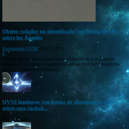
Objeto volador no identificado con forma de «V»
sobre los Ángeles
Exploración OVNI
-
Oct 5, 2025
0
Durante una noche reciente, varios residentes de Los Ángeles
observaron un objeto de apariencia inusual en el cielo. Según los
testigos, el fenómeno consistía...
OVNI luminoso con forma de diamante es visto
sobre una ciudad...
Mar 31, 2024