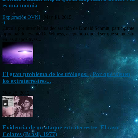
es una momia
Exploración OVNI
-
May 14, 2015
0
Circula por internet una declaración de Donald Schmitt, participante
principal del evento Be Witness, aceptando que el ser que se muestra
en las diapositivas...
El gran problema de los ufólogos: ¿Por qué vienen
los extraterrestres...
Nov 26, 2012
Evidencia de un ataque extraterrestre: El caso
Colares (Brasil, 1977)