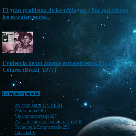
El gran problema de los ufólogos: ¿Por qué vienen
los extraterrestres...
Nov 26, 2012
Evidencia de un ataque extraterrestre: El caso
Colares (Brasil, 1977)
Ene 21, 2012
Categoría popular
Avistamientos OVNI
891
Astronomía
360
Vida extraterrestre
327
Avistamientos de extraterrestres
290
Tecnología Extraterrestre
251
Ciencia
197