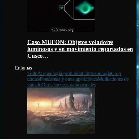
Caso MUFON: Objetos voladores
luminosos y en movimiento reportados en
Cusco…
Enigmas
Todo
Arqueología prohibida
Criptozoología
Crop
circles
Fantasmas y otras apariciones
Mutilaciones de
ganado
Otros sucesos paranormales