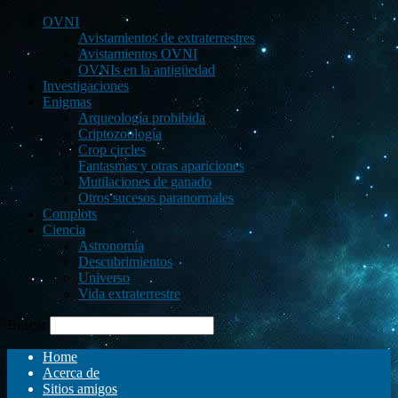
OVNI
Avistamientos de extraterrestres
Avistamientos OVNI
OVNIs en la antigüedad
Investigaciones
Enigmas
Arqueología prohibida
Criptozoología
Crop circles
Fantasmas y otras apariciones
Mutilaciones de ganado
Otros sucesos paranormales
Complots
Ciencia
Astronomía
Descubrimientos
Universo
Vida extraterrestre
Buscar
Home
Acerca de
Sitios amigos