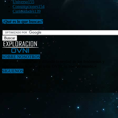
Universo
155
Conspiraciones
154
Curiosidades
139
¿Qué es lo que buscas?
SOBRE NOSOTROS
«Investigar, descubrir y difundir la verdad de los fenómenos y
enigmas relacionados al tema OVNI en nuestro mundo.»
SÍGUENOS