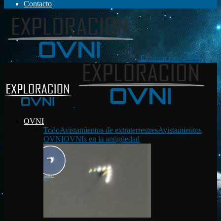
Contacto
Exploración OVNI
OVNI
Todo
Avistamientos de extraterrestres
Avistamientos
OVNI
OVNIs en la antigüedad