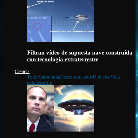
Filtran vídeo de supuesta nave construida
con tecnología extraterrestre
Ciencia
Todo
Astronomía
Descubrimientos
Universo
Vida
extraterrestre