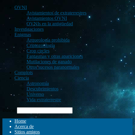
OVNI
Avistamientos de extraterrestres
Avistamientos OVNI
OVNIs en la antigüedad
Investigaciones
Enigmas
Arqueología prohibida
Criptozoología
Crop circles
Fantasmas y otras apariciones
Mutilaciones de ganado
Otros sucesos paranormales
Complots
Ciencia
Astronomía
Descubrimientos
Universo
Vida extraterrestre
Buscar
Home
Acerca de
Sitios amigos