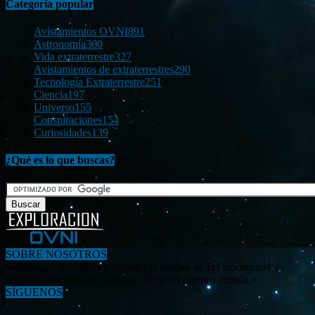
Categoría popular
Avistamientos OVNI
891
Astronomía
360
Vida extraterrestre
327
Avistamientos de extraterrestres
290
Tecnología Extraterrestre
251
Ciencia
197
Universo
155
Conspiraciones
154
Curiosidades
139
¿Qué es lo que buscas?
SOBRE NOSOTROS
«Investigar, descubrir y difundir la verdad de los fenómenos y
enigmas relacionados al tema OVNI en nuestro mundo.»
SÍGUENOS