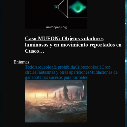
Caso MUFON: Objetos voladores
luminosos y en movimiento reportados en
Cusco…
Enigmas
Todo
Arqueología prohibida
Criptozoología
Crop
circles
Fantasmas y otras apariciones
Mutilaciones de
ganado
Otros sucesos paranormales