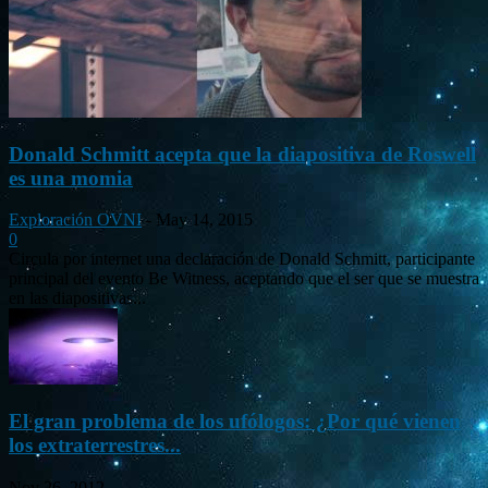
Donald Schmitt acepta que la diapositiva de Roswell
es una momia
Exploración OVNI
-
May 14, 2015
0
Circula por internet una declaración de Donald Schmitt, participante
principal del evento Be Witness, aceptando que el ser que se muestra
en las diapositivas...
El gran problema de los ufólogos: ¿Por qué vienen
los extraterrestres...
Nov 26, 2012