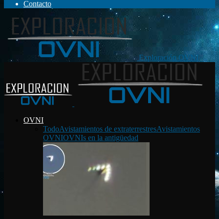
Contacto
Exploración OVNI
OVNI
Todo
Avistamientos de extraterrestres
Avistamientos
OVNI
OVNIs en la antigüedad