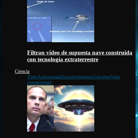
Filtran vídeo de supuesta nave construida
con tecnología extraterrestre
Ciencia
Todo
Astronomía
Descubrimientos
Universo
Vida
extraterrestre