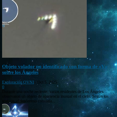
Objeto volador no identificado con forma de «V»
sobre los Ángeles
Exploración OVNI
-
Oct 5, 2025
0
Durante una noche reciente, varios residentes de Los Ángeles
observaron un objeto de apariencia inusual en el cielo. Según los
testigos, el fenómeno consistía...