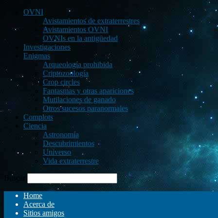
OVNI
Avistamientos de extraterrestres
Avistamientos OVNI
OVNIs en la antigüedad
Investigaciones
Enigmas
Arqueología prohibida
Criptozoología
Crop circles
Fantasmas y otras apariciones
Mutilaciones de ganado
Otros sucesos paranormales
Complots
Ciencia
Astronomía
Descubrimientos
Universo
Vida extraterrestre
Buscar
Home
Acerca de
Sitios amigos