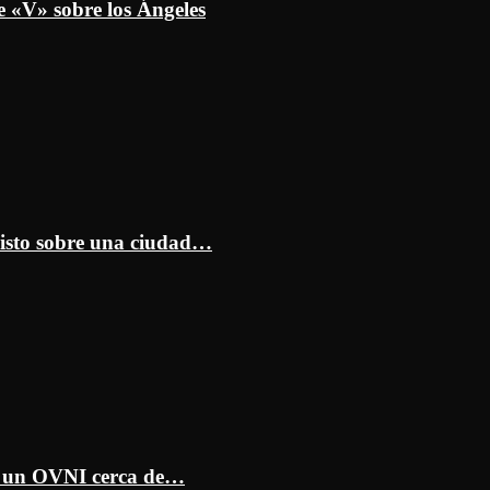
e «V» sobre los Ángeles
isto sobre una ciudad…
ar un OVNI cerca de…