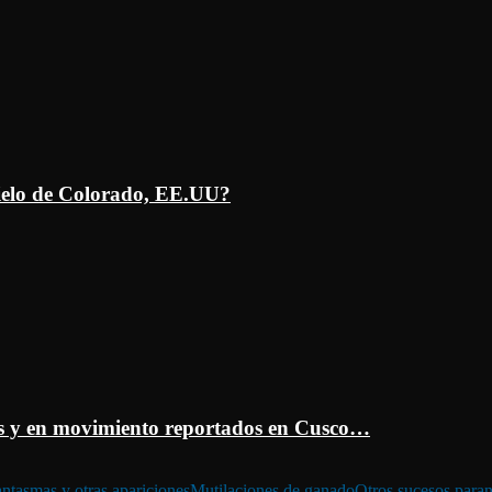
ielo de Colorado, EE.UU?
 y en movimiento reportados en Cusco…
ntasmas y otras apariciones
Mutilaciones de ganado
Otros sucesos para