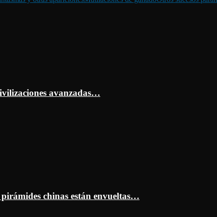
ivilizaciones avanzadas…
s pirámides chinas están envueltas…