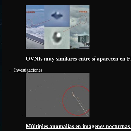
OVNIs muy similares entre sí aparecen en 
Investigaciones
Múltiples anomalías en imágenes nocturnas