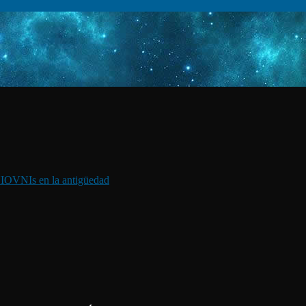
I
OVNIs en la antigüedad