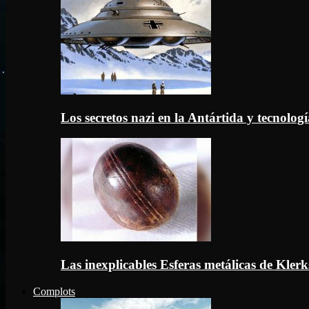
Los secretos nazi en la Antártida y tecnologí
Las inexplicables Esferas metálicas de Kler
Complots