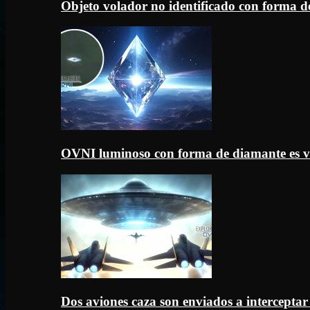
Objeto volador no identificado con forma d
OVNI luminoso con forma de diamante es v
Dos aviones caza son enviados a intercept