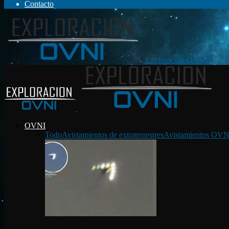
Contacto
Exploración OVNI
OVNI
Todo
Avistamientos de extraterrestres
Avistamientos OVN