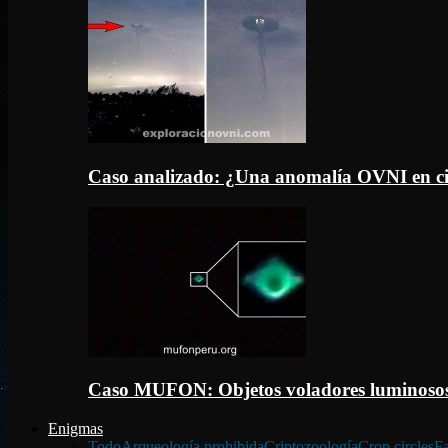
Caso analizado: ¿Una anomalía OVNI en c
Caso MUFON: Objetos voladores luminosos
Enigmas
Todo
Arqueología prohibida
Criptozoología
Crop circles
Fa