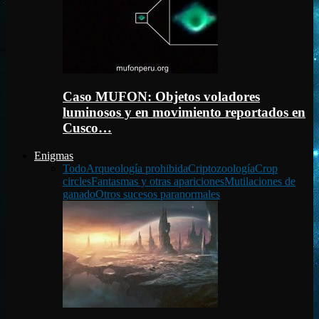
Caso MUFON: Objetos voladores
luminosos y en movimiento reportados en
Cusco…
Enigmas
Todo
Arqueología prohibida
Criptozoología
Crop
circles
Fantasmas y otras apariciones
Mutilaciones de
ganado
Otros sucesos paranormales