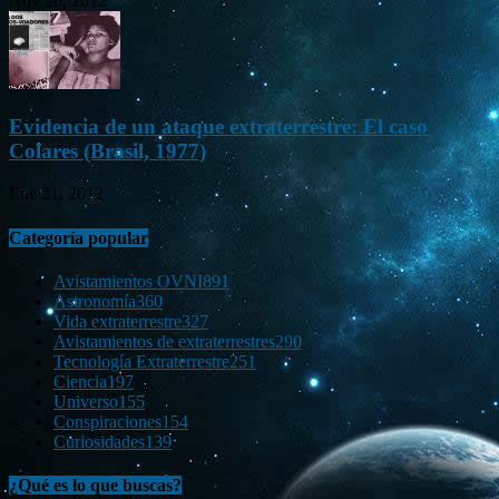
Nov 26, 2012
Evidencia de un ataque extraterrestre: El caso
Colares (Brasil, 1977)
Ene 21, 2012
Categoría popular
Avistamientos OVNI
891
Astronomía
360
Vida extraterrestre
327
Avistamientos de extraterrestres
290
Tecnología Extraterrestre
251
Ciencia
197
Universo
155
Conspiraciones
154
Curiosidades
139
¿Qué es lo que buscas?