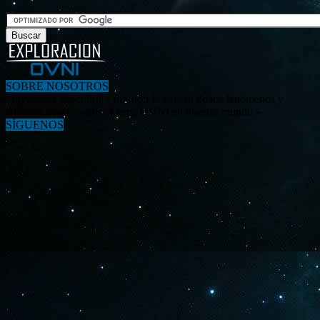
SOBRE NOSOTROS
«Investigar, descubrir y difundir la verdad de los fenómenos y
enigmas relacionados al tema OVNI en nuestro mundo.»
SÍGUENOS