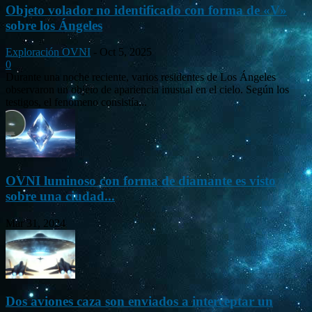
Objeto volador no identificado con forma de «V»
sobre los Ángeles
Exploración OVNI
-
Oct 5, 2025
0
Durante una noche reciente, varios residentes de Los Ángeles
observaron un objeto de apariencia inusual en el cielo. Según los
testigos, el fenómeno consistía...
OVNI luminoso con forma de diamante es visto
sobre una ciudad...
Mar 31, 2024
Dos aviones caza son enviados a interceptar un