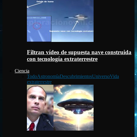
Filtran vídeo de supuesta nave construida
con tecnología extraterrestre
Ciencia
Todo
Astronomía
Descubrimientos
Universo
Vida
extraterrestre