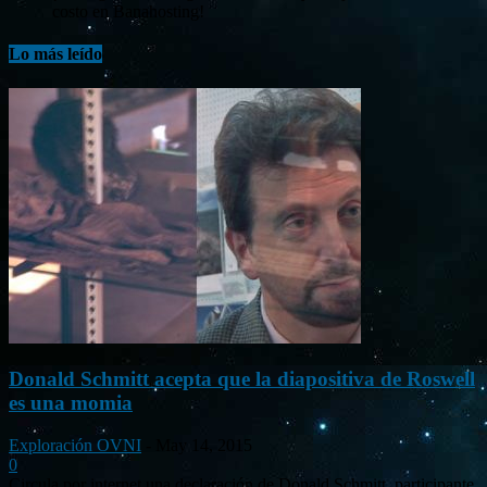
costo en Banahosting!
Lo más leído
Donald Schmitt acepta que la diapositiva de Roswell
es una momia
Exploración OVNI
-
May 14, 2015
0
Circula por internet una declaración de Donald Schmitt, participante