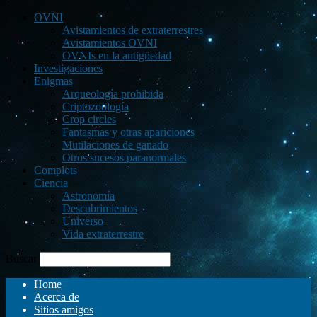
OVNI
Avistamientos de extraterrestres
Avistamientos OVNI
OVNIs en la antigüedad
Investigaciones
Enigmas
Arqueología prohibida
Criptozoología
Crop circles
Fantasmas y otras apariciones
Mutilaciones de ganado
Otros sucesos paranormales
Complots
Ciencia
Astronomía
Descubrimientos
Universo
Vida extraterrestre
Buscar
Home
Acerca de
Sitios amigos