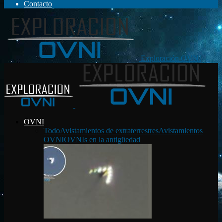
Contacto
Exploración OVNI
OVNI
Todo
Avistamientos de extraterrestres
Avistamientos
OVNI
OVNIs en la antigüedad