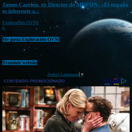
James Carrión, ex Director de MUFON: «El engaño
es inherente a...
Exploración OVNI
-
Jul 23, 2014
6
Me gusta Exploración OVNI
Translate website
Select Language
▼