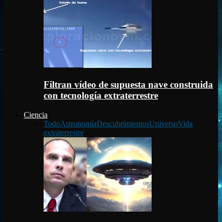
Filtran vídeo de supuesta nave construida
con tecnología extraterrestre
Ciencia
Todo
Astronomía
Descubrimientos
Universo
Vida
extraterrestre