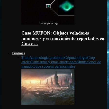
Caso MUFON: Objetos voladores
luminosos y en movimiento reportados en
Cusco…
Enigmas
Todo
Arqueología prohibida
Criptozoología
Crop
circles
Fantasmas y otras apariciones
Mutilaciones de
ganado
Otros sucesos paranormales