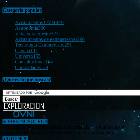
Categoría popular
Avistamientos OVNI
891
Astronomía
360
Vida extraterrestre
327
Avistamientos de extraterrestres
290
Tecnología Extraterrestre
251
Ciencia
197
Universo
155
Conspiraciones
154
Curiosidades
139
¿Qué es lo que buscas?
SOBRE NOSOTROS
«Investigar, descubrir y difundir la verdad de los fenómenos y
enigmas relacionados al tema OVNI en nuestro mundo.»
SÍGUENOS