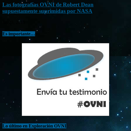
Las fotografías OVNI de Robert Dean
supuestamente suprimidas por NASA
Jul 23, 2015
Es importante…
Lo último en Exploración OVNI