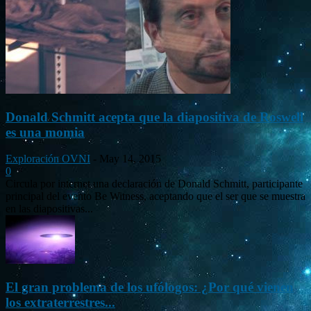
Donald Schmitt acepta que la diapositiva de Roswell
es una momia
Exploración OVNI
-
May 14, 2015
0
Circula por internet una declaración de Donald Schmitt, participante
principal del evento Be Witness, aceptando que el ser que se muestra
en las diapositivas...
El gran problema de los ufólogos: ¿Por qué vienen
los extraterrestres...