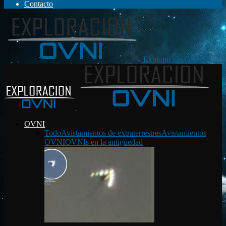
Contacto
Exploración OVNI
OVNI
Todo
Avistamientos de extraterrestres
Avistamientos
OVNI
OVNIs en la antigüedad