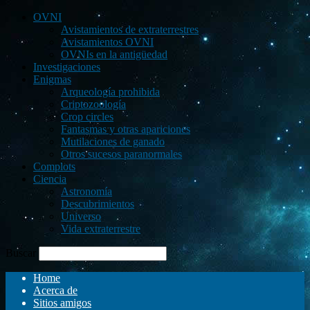
OVNI
Avistamientos de extraterrestres
Avistamientos OVNI
OVNIs en la antigüedad
Investigaciones
Enigmas
Arqueología prohibida
Criptozoología
Crop circles
Fantasmas y otras apariciones
Mutilaciones de ganado
Otros sucesos paranormales
Complots
Ciencia
Astronomía
Descubrimientos
Universo
Vida extraterrestre
Buscar
Home
Acerca de
Sitios amigos