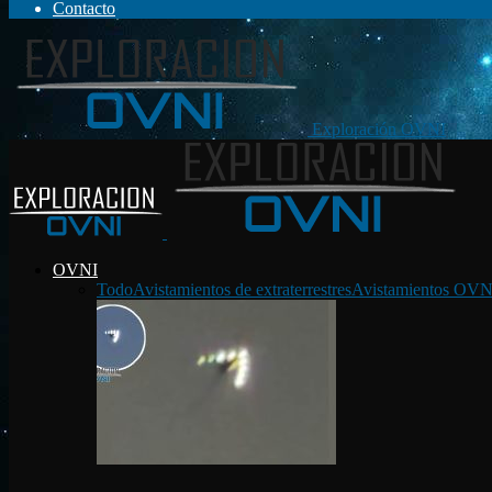
Contacto
Exploración OVNI
OVNI
Todo
Avistamientos de extraterrestres
Avistamientos OVN