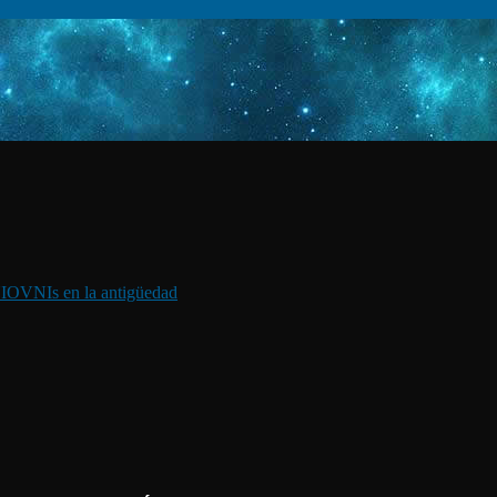
I
OVNIs en la antigüedad