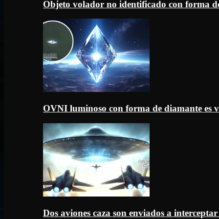
Objeto volador no identificado con forma d
OVNI luminoso con forma de diamante es v
Dos aviones caza son enviados a intercept