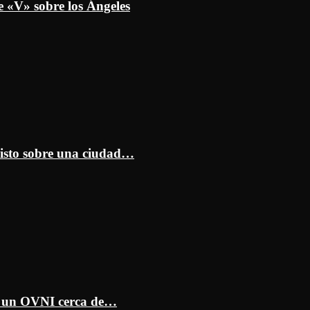
e «V» sobre los Ángeles
isto sobre una ciudad…
ar un OVNI cerca de…