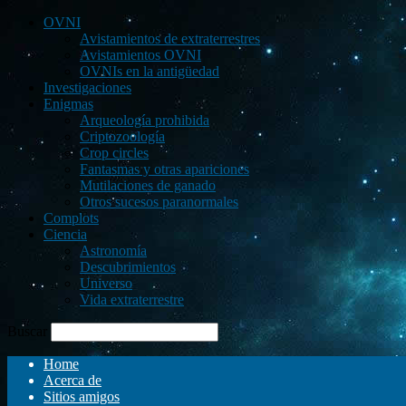
OVNI
Avistamientos de extraterrestres
Avistamientos OVNI
OVNIs en la antigüedad
Investigaciones
Enigmas
Arqueología prohibida
Criptozoología
Crop circles
Fantasmas y otras apariciones
Mutilaciones de ganado
Otros sucesos paranormales
Complots
Ciencia
Astronomía
Descubrimientos
Universo
Vida extraterrestre
Buscar
Home
Acerca de
Sitios amigos