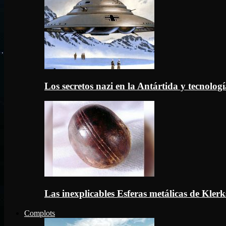
Los secretos nazi en la Antártida y tecnologí
Las inexplicables Esferas metálicas de Kler
Complots