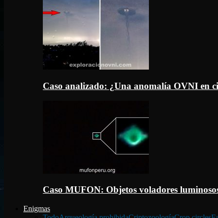
Caso analizado: ¿Una anomalía OVNI en c
Caso MUFON: Objetos voladores luminosos
Enigmas
Todo
Arqueología prohibida
Criptozoología
Crop circles
Fa