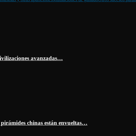
ivilizaciones avanzadas…
s pirámides chinas están envueltas…