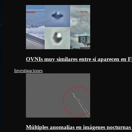
OVNIs muy similares entre sí aparecen en 
Investigaciones
Múltiples anomalías en imágenes nocturnas