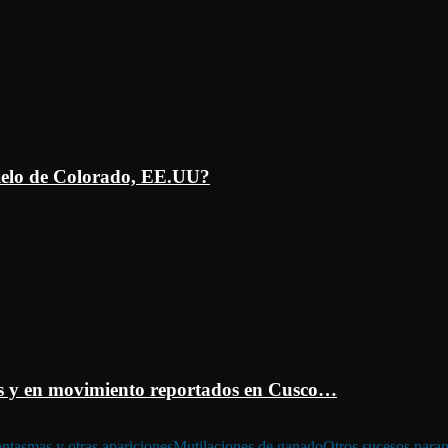
ielo de Colorado, EE.UU?
 y en movimiento reportados en Cusco…
ntasmas y otras apariciones
Mutilaciones de ganado
Otros sucesos para