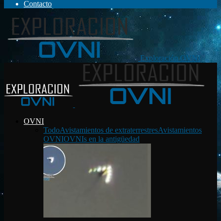
Contacto
Exploración OVNI
OVNI
Todo
Avistamientos de extraterrestres
Avistamientos
OVNI
OVNIs en la antigüedad