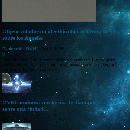
Objeto volador no identificado con forma de «V»
sobre los Ángeles
Exploración OVNI
-
Oct 5, 2025
0
Durante una noche reciente, varios residentes de Los Ángeles
observaron un objeto de apariencia inusual en el cielo. Según los
testigos, el fenómeno consistía...
OVNI luminoso con forma de diamante es visto
sobre una ciudad...
Mar 31, 2024