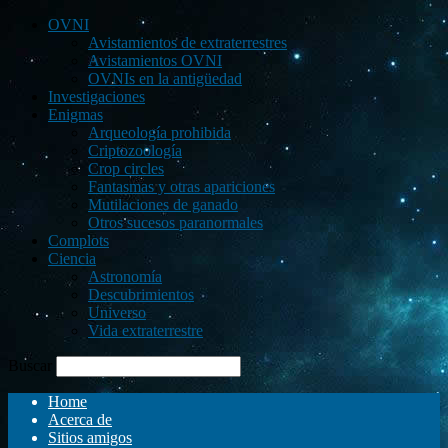
OVNI
Avistamientos de extraterrestres
Avistamientos OVNI
OVNIs en la antigüedad
Investigaciones
Enigmas
Arqueología prohibida
Criptozoología
Crop circles
Fantasmas y otras apariciones
Mutilaciones de ganado
Otros sucesos paranormales
Complots
Ciencia
Astronomía
Descubrimientos
Universo
Vida extraterrestre
Buscar
Home
Acerca de
Sitios amigos