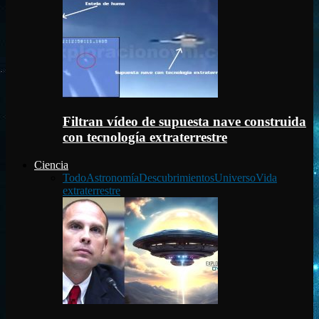
Filtran vídeo de supuesta nave construida
con tecnología extraterrestre
Ciencia
Todo
Astronomía
Descubrimientos
Universo
Vida
extraterrestre