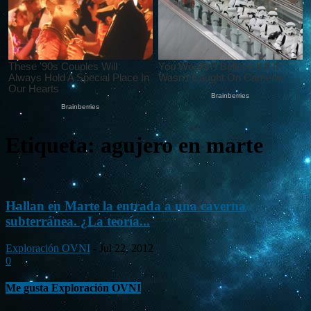
Etiqueta: agujero en marte
Hallan en Marte la entrada a una caverna
subterránea. ¿La teoría...
Exploración OVNI
-
Jul 22, 2012
0
Me gusta Exploración OVNI