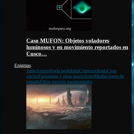
Caso MUFON: Objetos voladores
luminosos y en movimiento reportados en
Cusco…
Enigmas
Todo
Arqueología prohibida
Criptozoología
Crop
circles
Fantasmas y otras apariciones
Mutilaciones de
ganado
Otros sucesos paranormales