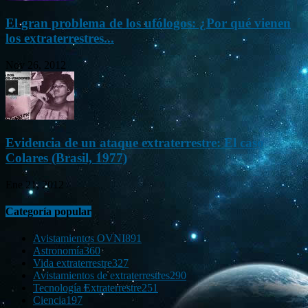
El gran problema de los ufólogos: ¿Por qué vienen
los extraterrestres...
Nov 26, 2012
Evidencia de un ataque extraterrestre: El caso
Colares (Brasil, 1977)
Ene 21, 2012
Categoría popular
Avistamientos OVNI
891
Astronomía
360
Vida extraterrestre
327
Avistamientos de extraterrestres
290
Tecnología Extraterrestre
251
Ciencia
197