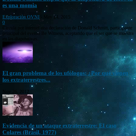
es una momia
Exploración OVNI
-
May 14, 2015
0
Circula por internet una declaración de Donald Schmitt, participante
principal del evento Be Witness, aceptando que el ser que se muestra
en las diapositivas...
El gran problema de los ufólogos: ¿Por qué vienen
los extraterrestres...
Nov 26, 2012
Evidencia de un ataque extraterrestre: El caso
Colares (Brasil, 1977)