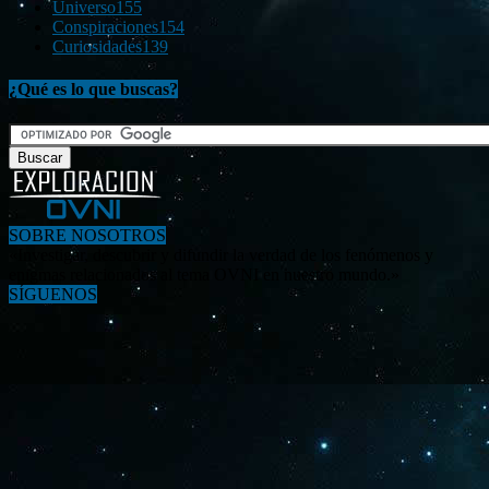
Universo
155
Conspiraciones
154
Curiosidades
139
¿Qué es lo que buscas?
SOBRE NOSOTROS
«Investigar, descubrir y difundir la verdad de los fenómenos y
enigmas relacionados al tema OVNI en nuestro mundo.»
SÍGUENOS