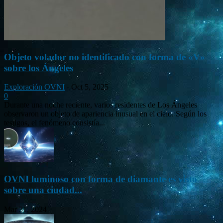
Objeto volador no identificado con forma de «V»
sobre los Ángeles
Exploración OVNI
-
Oct 5, 2025
0
Durante una noche reciente, varios residentes de Los Ángeles
observaron un objeto de apariencia inusual en el cielo. Según los
testigos, el fenómeno consistía...
OVNI luminoso con forma de diamante es visto
sobre una ciudad...
Mar 31, 2024