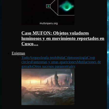
Caso MUFON: Objetos voladores
luminosos y en movimiento reportados en
Cusco…
Enigmas
Todo
Arqueología prohibida
Criptozoología
Crop
circles
Fantasmas y otras apariciones
Mutilaciones de
ganado
Otros sucesos paranormales