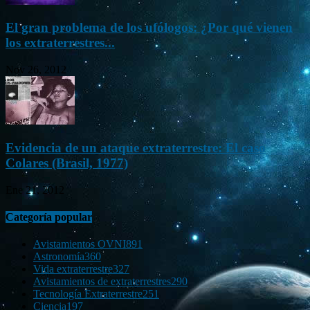
El gran problema de los ufólogos: ¿Por qué vienen
los extraterrestres...
Nov 26, 2012
Evidencia de un ataque extraterrestre: El caso
Colares (Brasil, 1977)
Ene 21, 2012
Categoría popular
Avistamientos OVNI
891
Astronomía
360
Vida extraterrestre
327
Avistamientos de extraterrestres
290
Tecnología Extraterrestre
251
Ciencia
197