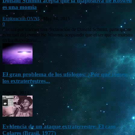
Donald Schmitt acepta que la diapositiva de Roswell
es una momia
Exploración OVNI
-
May 14, 2015
0
Circula por internet una declaración de Donald Schmitt, participante
principal del evento Be Witness, aceptando que el ser que se muestra
en las diapositivas...
El gran problema de los ufólogos: ¿Por qué vienen
los extraterrestres...
Nov 26, 2012
Evidencia de un ataque extraterrestre: El caso
Colares (Brasil, 1977)