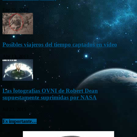
Ene 21, 2012
Posibles viajeros del tiempo captados en vídeo
Abr 13, 2013
Las fotografías OVNI de Robert Dean
supuestamente suprimidas por NASA
Jul 23, 2015
Es importante…