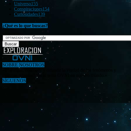
Universo
155
Conspiraciones
154
Curiosidades
139
¿Qué es lo que buscas?
SOBRE NOSOTROS
«Investigar, descubrir y difundir la verdad de los fenómenos y
enigmas relacionados al tema OVNI en nuestro mundo.»
SÍGUENOS