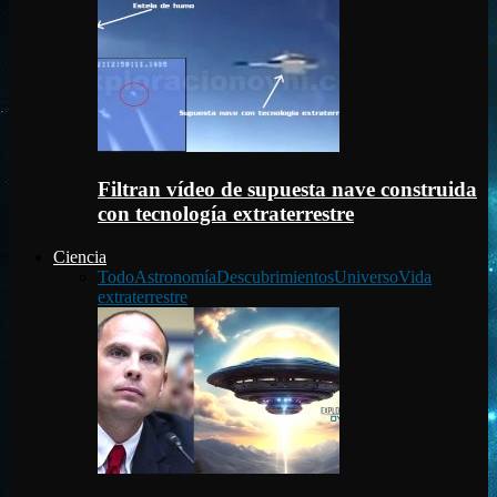
Filtran vídeo de supuesta nave construida
con tecnología extraterrestre
Ciencia
Todo
Astronomía
Descubrimientos
Universo
Vida
extraterrestre