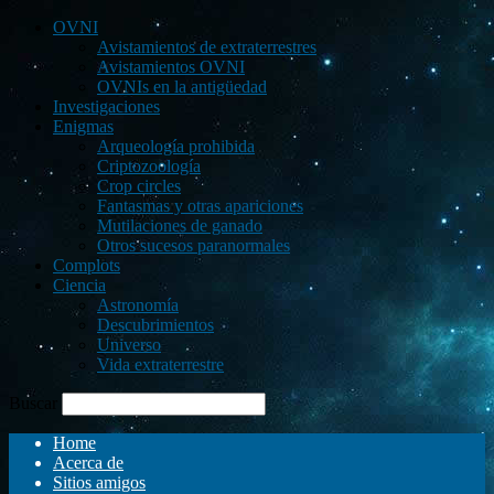
OVNI
Avistamientos de extraterrestres
Avistamientos OVNI
OVNIs en la antigüedad
Investigaciones
Enigmas
Arqueología prohibida
Criptozoología
Crop circles
Fantasmas y otras apariciones
Mutilaciones de ganado
Otros sucesos paranormales
Complots
Ciencia
Astronomía
Descubrimientos
Universo
Vida extraterrestre
Buscar
Home
Acerca de
Sitios amigos