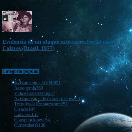
Nov 26, 2012
Evidencia de un ataque extraterrestre: El caso
Colares (Brasil, 1977)
Ene 21, 2012
Categoría popular
Avistamientos OVNI
891
Astronomía
360
Vida extraterrestre
327
Avistamientos de extraterrestres
290
Tecnología Extraterrestre
251
Ciencia
197
Universo
155
Conspiraciones
154
Curiosidades
139