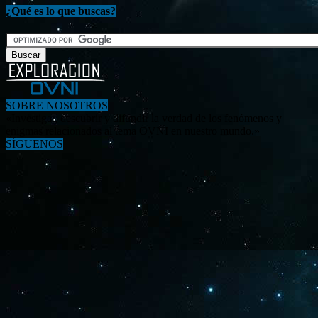
¿Qué es lo que buscas?
SOBRE NOSOTROS
«Investigar, descubrir y difundir la verdad de los fenómenos y
enigmas relacionados al tema OVNI en nuestro mundo.»
SÍGUENOS