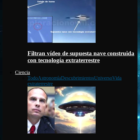
Filtran vídeo de supuesta nave construida
con tecnología extraterrestre
Ciencia
Todo
Astronomía
Descubrimientos
Universo
Vida
extraterrestre