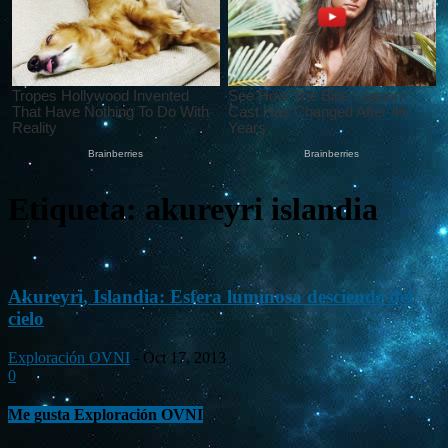
Etiqueta: akureyri islandia
Akureyri, Islandia: Esfera luminosa desciende del
cielo
Exploración OVNI
-
Oct 17, 2013
0
Me gusta Exploración OVNI