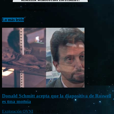
¡Consigue tu hosting de alta calidad y a bajo
costo en Banahosting!
Lo más leído
Donald Schmitt acepta que la diapositiva de Roswell
es una momia
Exploración OVNI
-
May 14, 2015