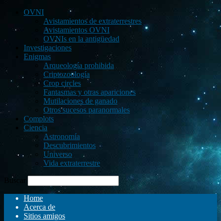
OVNI
Avistamientos de extraterrestres
Avistamientos OVNI
OVNIs en la antigüedad
Investigaciones
Enigmas
Arqueología prohibida
Criptozoología
Crop circles
Fantasmas y otras apariciones
Mutilaciones de ganado
Otros sucesos paranormales
Complots
Ciencia
Astronomía
Descubrimientos
Universo
Vida extraterrestre
Buscar
Home
Acerca de
Sitios amigos