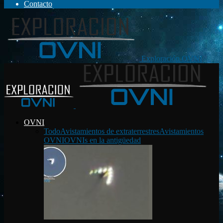
Contacto
Exploración OVNI
OVNI
Todo
Avistamientos de extraterrestres
Avistamientos
OVNI
OVNIs en la antigüedad