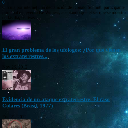
0
Circula por internet una declaración de Donald Schmitt, participante
principal del evento Be Witness, aceptando que el ser que se muestra
en las diapositivas...
El gran problema de los ufólogos: ¿Por qué vienen
los extraterrestres...
Nov 26, 2012
Evidencia de un ataque extraterrestre: El caso
Colares (Brasil, 1977)
Ene 21, 2012