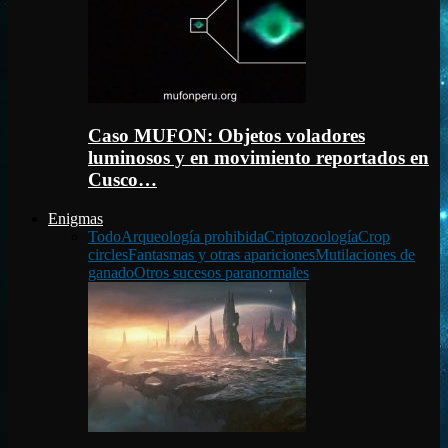
Caso MUFON: Objetos voladores
luminosos y en movimiento reportados en
Cusco…
Enigmas
Todo
Arqueología prohibida
Criptozoología
Crop
circles
Fantasmas y otras apariciones
Mutilaciones de
ganado
Otros sucesos paranormales