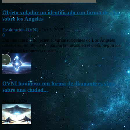
Objeto volador no identificado con forma de «V»
sobre los Ángeles
Exploración OVNI
-
Oct 5, 2025
0
Durante una noche reciente, varios residentes de Los Ángeles
observaron un objeto de apariencia inusual en el cielo. Según los
testigos, el fenómeno consistía...
OVNI luminoso con forma de diamante es visto
sobre una ciudad...
Mar 31, 2024