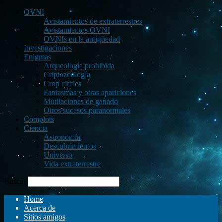
OVNI
Avistamientos de extraterrestres
Avistamientos OVNI
OVNIs en la antigüedad
Investigaciones
Enigmas
Arqueología prohibida
Criptozoología
Crop circles
Fantasmas y otras apariciones
Mutilaciones de ganado
Otros sucesos paranormales
Complots
Ciencia
Astronomía
Descubrimientos
Universo
Vida extraterrestre
Buscar
Home
Acerca de
Sitios amigos