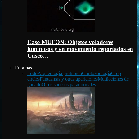
Caso MUFON: Objetos voladores
luminosos y en movimiento reportados en
Cusco…
Enigmas
Todo
Arqueología prohibida
Criptozoología
Crop
circles
Fantasmas y otras apariciones
Mutilaciones de
ganado
Otros sucesos paranormales