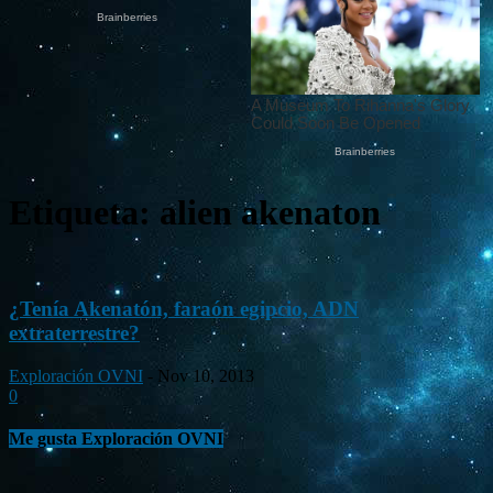
Etiqueta: alien akenaton
¿Tenía Akenatón, faraón egipcio, ADN
extraterrestre?
Exploración OVNI
-
Nov 10, 2013
0
Me gusta Exploración OVNI