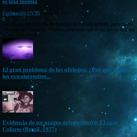
es una momia
Exploración OVNI
-
May 14, 2015
0
Circula por internet una declaración de Donald Schmitt, participante
principal del evento Be Witness, aceptando que el ser que se muestra
en las diapositivas...
El gran problema de los ufólogos: ¿Por qué vienen
los extraterrestres...
Nov 26, 2012
Evidencia de un ataque extraterrestre: El caso
Colares (Brasil, 1977)