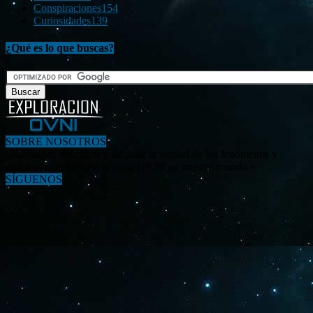
Conspiraciones
154
Curiosidades
139
¿Qué es lo que buscas?
SOBRE NOSOTROS
«Investigar, descubrir y difundir la verdad de los fenómenos y
enigmas relacionados al tema OVNI en nuestro mundo.»
SÍGUENOS