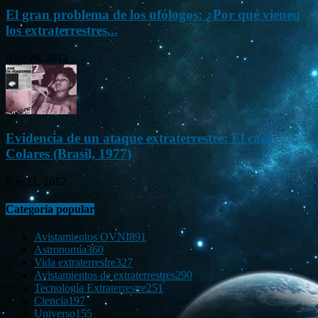
El gran problema de los ufólogos: ¿Por qué vienen
los extraterrestres...
Nov 26, 2012
Evidencia de un ataque extraterrestre: El caso
Colares (Brasil, 1977)
Ene 21, 2012
Categoría popular
Avistamientos OVNI
891
Astronomía
360
Vida extraterrestre
327
Avistamientos de extraterrestres
290
Tecnología Extraterrestre
251
Ciencia
197
Universo
155