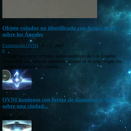
Objeto volador no identificado con forma de «V»
sobre los Ángeles
Exploración OVNI
-
Oct 5, 2025
0
Durante una noche reciente, varios residentes de Los Ángeles
observaron un objeto de apariencia inusual en el cielo. Según los
testigos, el fenómeno consistía...
OVNI luminoso con forma de diamante es visto
sobre una ciudad...
Mar 31, 2024