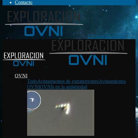
Contacto
Exploración OVNI
OVNI
Todo
Avistamientos de extraterrestres
Avistamientos
OVNI
OVNIs en la antigüedad