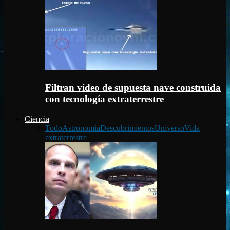
Filtran vídeo de supuesta nave construida
con tecnología extraterrestre
Ciencia
Todo
Astronomía
Descubrimientos
Universo
Vida
extraterrestre