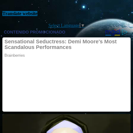
Translate website
Select Language
▼