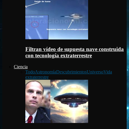
Filtran vídeo de supuesta nave construida
con tecnología extraterrestre
Ciencia
Todo
Astronomía
Descubrimientos
Universo
Vida
extraterrestre