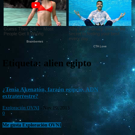
Etiqueta: alien egipto
¿Tenía Akenatón, faraón egipcio, ADN
extraterrestre?
Exploración OVNI
-
Nov 10, 2013
0
Me gusta Exploración OVNI