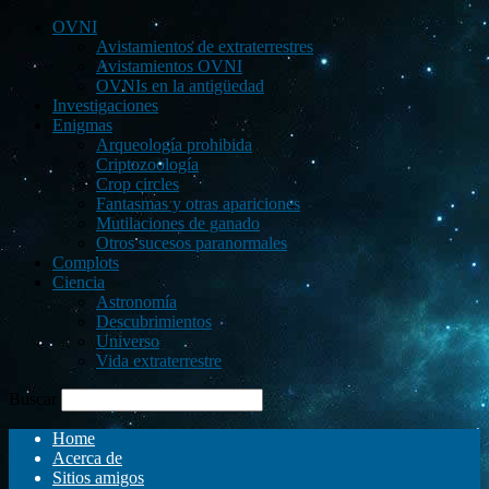
OVNI
Avistamientos de extraterrestres
Avistamientos OVNI
OVNIs en la antigüedad
Investigaciones
Enigmas
Arqueología prohibida
Criptozoología
Crop circles
Fantasmas y otras apariciones
Mutilaciones de ganado
Otros sucesos paranormales
Complots
Ciencia
Astronomía
Descubrimientos
Universo
Vida extraterrestre
Buscar
Home
Acerca de
Sitios amigos