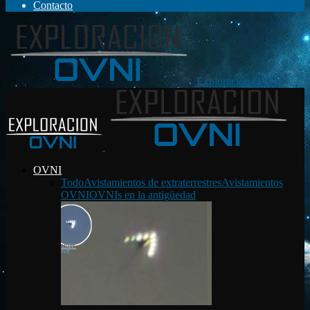
Contacto
Exploración OVNI
OVNI
Todo
Avistamientos de extraterrestres
Avistamientos
OVNI
OVNIs en la antigüedad