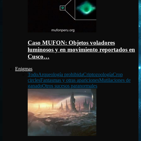
Caso MUFON: Objetos voladores
luminosos y en movimiento reportados en
Cusco…
Enigmas
Todo
Arqueología prohibida
Criptozoología
Crop
circles
Fantasmas y otras apariciones
Mutilaciones de
ganado
Otros sucesos paranormales