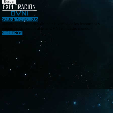
SOBRE NOSOTROS
«Investigar, descubrir y difundir la verdad de los fenómenos y
enigmas relacionados al tema OVNI en nuestro mundo.»
SÍGUENOS