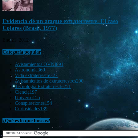
Evidencia de un ataque extraterrestre: El caso
Colares (Brasil, 1977)
Ene 21, 2012
Categoría popular
Avistamientos OVNI
891
Astronomía
360
Vida extraterrestre
327
Avistamientos de extraterrestres
290
Tecnología Extraterrestre
251
Ciencia
197
Universo
155
Conspiraciones
154
Curiosidades
139
¿Qué es lo que buscas?