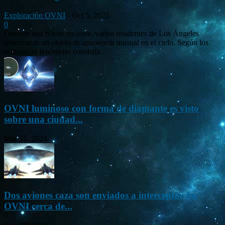
Exploración OVNI
-
Oct 5, 2025
0
Durante una noche reciente, varios residentes de Los Ángeles
observaron un objeto de apariencia inusual en el cielo. Según los
testigos, el fenómeno consistía...
OVNI luminoso con forma de diamante es visto
sobre una ciudad...
Mar 31, 2024
Dos aviones caza son enviados a interceptar un
OVNI cerca de...