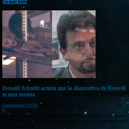
Lo más leído
Donald Schmitt acepta que la diapositiva de Roswell
es una momia
Exploración OVNI
-
May 14, 2015
0
Circula por internet una declaración de Donald Schmitt, participante
principal del evento Be Witness, aceptando que el ser que se muestra
en las diapositivas...