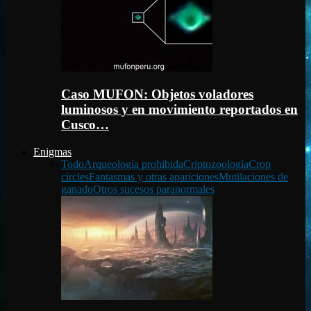
Caso MUFON: Objetos voladores
luminosos y en movimiento reportados en
Cusco…
Enigmas
Todo
Arqueología prohibida
Criptozoología
Crop
circles
Fantasmas y otras apariciones
Mutilaciones de
ganado
Otros sucesos paranormales