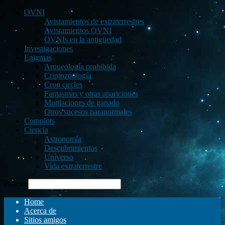
OVNI
Avistamientos de extraterrestres
Avistamientos OVNI
OVNIs en la antigüedad
Investigaciones
Enigmas
Arqueología prohibida
Criptozoología
Crop circles
Fantasmas y otras apariciones
Mutilaciones de ganado
Otros sucesos paranormales
Complots
Ciencia
Astronomía
Descubrimientos
Universo
Vida extraterrestre
Buscar
Home
Acerca de
Sitios amigos