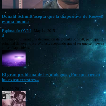
Donald Schmitt acepta que la diapositiva de Roswell
es una momia
Exploración OVNI
-
May 14, 2015
0
Circula por internet una declaración de Donald Schmitt, participante
principal del evento Be Witness, aceptando que el ser que se muestra
en las diapositivas...
El gran problema de los ufólogos: ¿Por qué vienen
los extraterrestres...
Nov 26, 2012