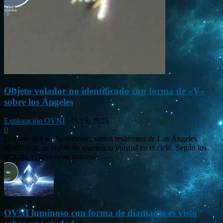
Objeto volador no identificado con forma de «V»
sobre los Ángeles
Exploración OVNI
-
Oct 5, 2025
0
Durante una noche reciente, varios residentes de Los Ángeles
observaron un objeto de apariencia inusual en el cielo. Según los
testigos, el fenómeno consistía...
OVNI luminoso con forma de diamante es visto