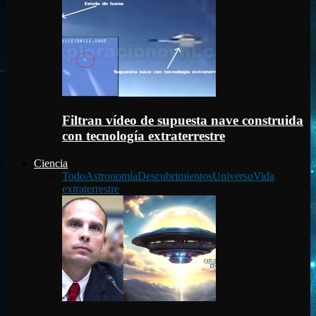
Filtran vídeo de supuesta nave construida
con tecnología extraterrestre
Ciencia
Todo
Astronomía
Descubrimientos
Universo
Vida
extraterrestre