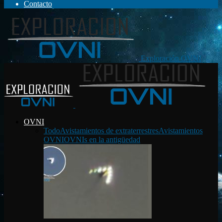
Contacto
Exploración OVNI
OVNI
Todo
Avistamientos de extraterrestres
Avistamientos
OVNI
OVNIs en la antigüedad