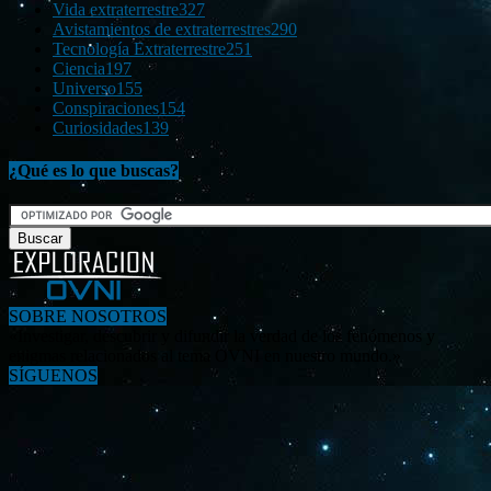
Vida extraterrestre
327
Avistamientos de extraterrestres
290
Tecnología Extraterrestre
251
Ciencia
197
Universo
155
Conspiraciones
154
Curiosidades
139
¿Qué es lo que buscas?
SOBRE NOSOTROS
«Investigar, descubrir y difundir la verdad de los fenómenos y
enigmas relacionados al tema OVNI en nuestro mundo.»
SÍGUENOS