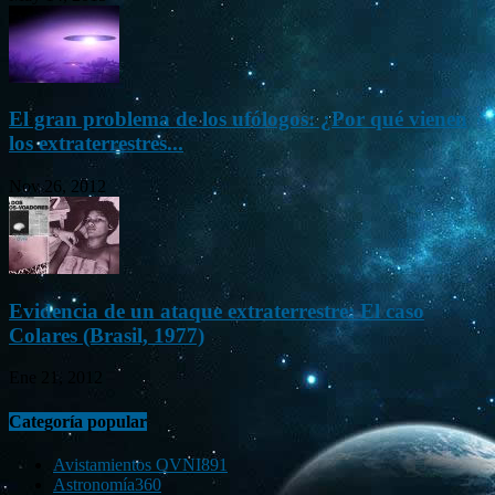
El gran problema de los ufólogos: ¿Por qué vienen
los extraterrestres...
Nov 26, 2012
Evidencia de un ataque extraterrestre: El caso
Colares (Brasil, 1977)
Ene 21, 2012
Categoría popular
Avistamientos OVNI
891
Astronomía
360