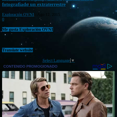
fotografiado un extraterrestre
Exploración OVNI
-
Ago 12, 2015
0
Me gusta Exploración OVNI
Translate website
Select Language
▼