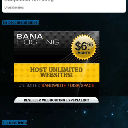
Te recomendamos:
¡Consigue tu hosting de alta calidad y a bajo
costo en Banahosting!
Lo más leído