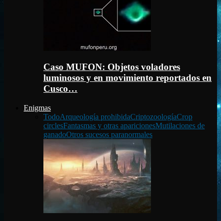
Caso MUFON: Objetos voladores
luminosos y en movimiento reportados en
Cusco…
Enigmas
Todo
Arqueología prohibida
Criptozoología
Crop
circles
Fantasmas y otras apariciones
Mutilaciones de
ganado
Otros sucesos paranormales