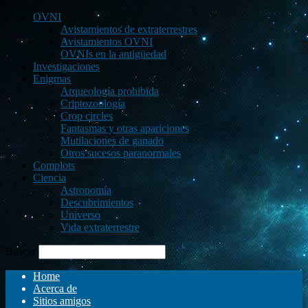
OVNI
Avistamientos de extraterrestres
Avistamientos OVNI
OVNIs en la antigüedad
Investigaciones
Enigmas
Arqueología prohibida
Criptozoología
Crop circles
Fantasmas y otras apariciones
Mutilaciones de ganado
Otros sucesos paranormales
Complots
Ciencia
Astronomía
Descubrimientos
Universo
Vida extraterrestre
Buscar
Home
Acerca de
Sitios amigos