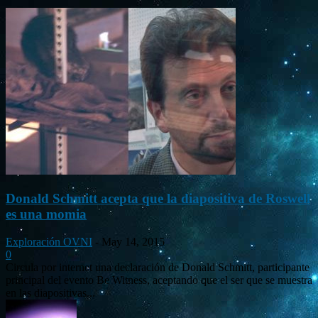
Donald Schmitt acepta que la diapositiva de Roswell
es una momia
Exploración OVNI
-
May 14, 2015
0
Circula por internet una declaración de Donald Schmitt, participante
principal del evento Be Witness, aceptando que el ser que se muestra
en las diapositivas...