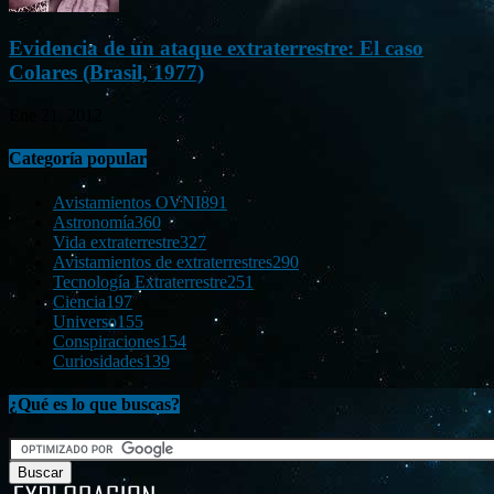
Evidencia de un ataque extraterrestre: El caso
Colares (Brasil, 1977)
Ene 21, 2012
Categoría popular
Avistamientos OVNI
891
Astronomía
360
Vida extraterrestre
327
Avistamientos de extraterrestres
290
Tecnología Extraterrestre
251
Ciencia
197
Universo
155
Conspiraciones
154
Curiosidades
139
¿Qué es lo que buscas?