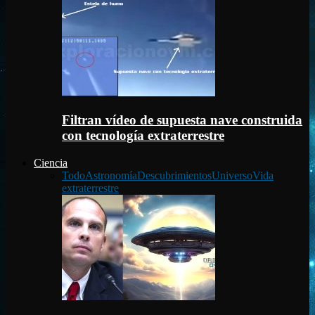
Filtran vídeo de supuesta nave construida
con tecnología extraterrestre
Ciencia
Todo
Astronomía
Descubrimientos
Universo
Vida
extraterrestre