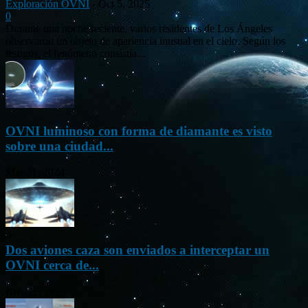
Exploración OVNI
-
Oct 5, 2025
0
Durante una noche reciente, varios residentes de Los Ángeles
observaron un objeto de apariencia inusual en el cielo. Según los
testigos, el fenómeno consistía...
OVNI luminoso con forma de diamante es visto
sobre una ciudad...
Mar 31, 2024
Dos aviones caza son enviados a interceptar un
OVNI cerca de...
Nov 22, 2023