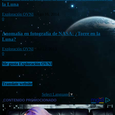
la Luna
Exploración OVNI
-
Ago 16, 2014
0
Anomalía en fotografía de NASA: ¿Torre en la
Luna?
Exploración OVNI
-
Jul 22, 2013
0
Me gusta Exploración OVNI
Translate website
Select Language
▼