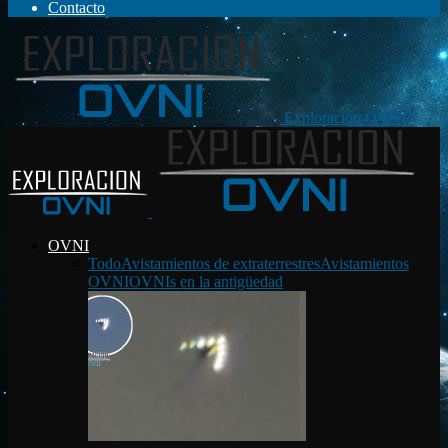
Contacto
Exploración OVNI
OVNI
Todo
Avistamientos de extraterrestres
Avistamientos
OVNI
OVNIs en la antigüedad