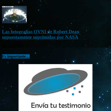
Abr 13, 2013
Las fotografías OVNI de Robert Dean
supuestamente suprimidas por NASA
Jul 23, 2015
Es importante…