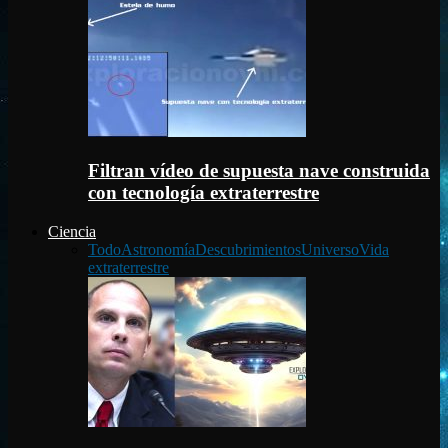
Filtran vídeo de supuesta nave construida
con tecnología extraterrestre
Ciencia
Todo
Astronomía
Descubrimientos
Universo
Vida
extraterrestre