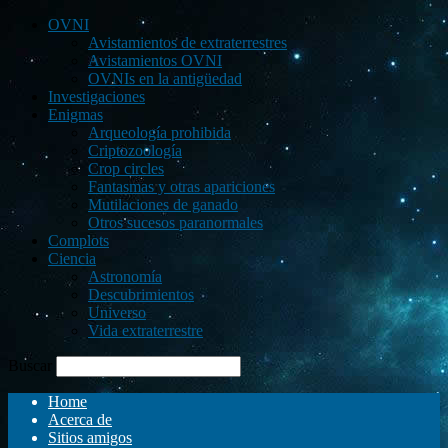
OVNI
Avistamientos de extraterrestres
Avistamientos OVNI
OVNIs en la antigüedad
Investigaciones
Enigmas
Arqueología prohibida
Criptozoología
Crop circles
Fantasmas y otras apariciones
Mutilaciones de ganado
Otros sucesos paranormales
Complots
Ciencia
Astronomía
Descubrimientos
Universo
Vida extraterrestre
Buscar
Home
Acerca de
Sitios amigos