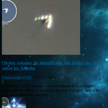
Objeto volador no identificado con forma de «V»
sobre los Ángeles
Exploración OVNI
-
Oct 5, 2025
0
Durante una noche reciente, varios residentes de Los Ángeles
observaron un objeto de apariencia inusual en el cielo. Según los
testigos, el fenómeno consistía...