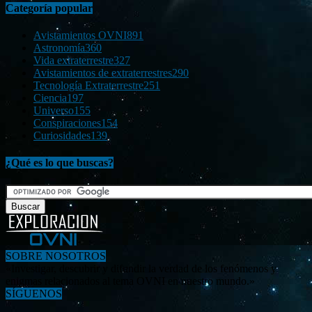
Categoría popular
Avistamientos OVNI
891
Astronomía
360
Vida extraterrestre
327
Avistamientos de extraterrestres
290
Tecnología Extraterrestre
251
Ciencia
197
Universo
155
Conspiraciones
154
Curiosidades
139
¿Qué es lo que buscas?
SOBRE NOSOTROS
«Investigar, descubrir y difundir la verdad de los fenómenos y
enigmas relacionados al tema OVNI en nuestro mundo.»
SÍGUENOS