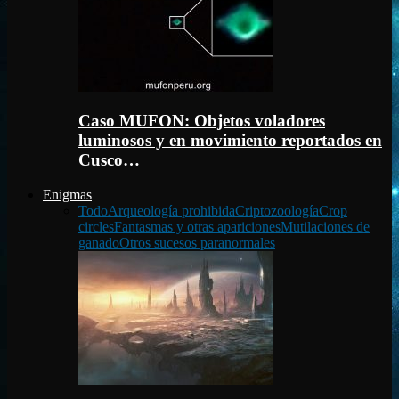
Caso MUFON: Objetos voladores
luminosos y en movimiento reportados en
Cusco…
Enigmas
Todo
Arqueología prohibida
Criptozoología
Crop
circles
Fantasmas y otras apariciones
Mutilaciones de
ganado
Otros sucesos paranormales