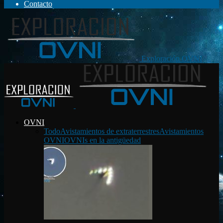
Contacto
Exploración OVNI
OVNI
Todo
Avistamientos de extraterrestres
Avistamientos
OVNI
OVNIs en la antigüedad