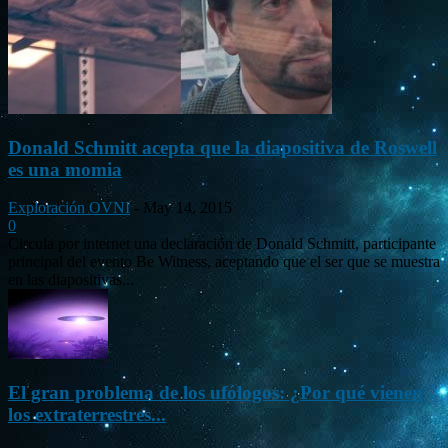
Donald Schmitt acepta que la diapositiva de Roswell
es una momia
Exploración OVNI
-
May 14, 2015
0
Circula por internet una declaración de Donald Schmitt, participante
principal del evento Be Witness, aceptando que el ser que se muestra
en las diapositivas...
El gran problema de los ufólogos: ¿Por qué vienen
los extraterrestres...