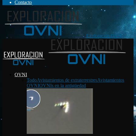
Contacto
Exploración OVNI
OVNI
Todo
Avistamientos de extraterrestres
Avistamientos
OVNI
OVNIs en la antigüedad