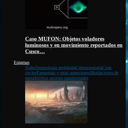
Caso MUFON: Objetos voladores
luminosos y en movimiento reportados en
Cusco…
Enigmas
Todo
Arqueología prohibida
Criptozoología
Crop
circles
Fantasmas y otras apariciones
Mutilaciones de
ganado
Otros sucesos paranormales