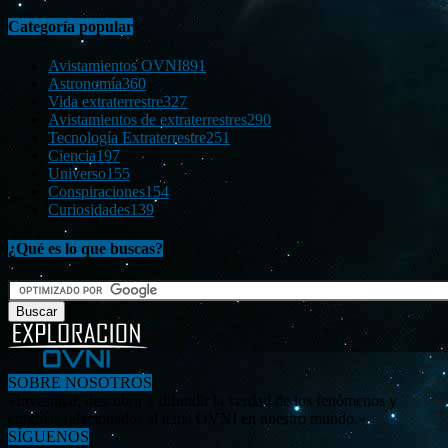
Categoría popular
Avistamientos OVNI
891
Astronomía
360
Vida extraterrestre
327
Avistamientos de extraterrestres
290
Tecnología Extraterrestre
251
Ciencia
197
Universo
155
Conspiraciones
154
Curiosidades
139
¿Qué es lo que buscas?
SOBRE NOSOTROS
«Investigar, descubrir y difundir la verdad de los fenómenos y
enigmas relacionados al tema OVNI en nuestro mundo.»
SÍGUENOS