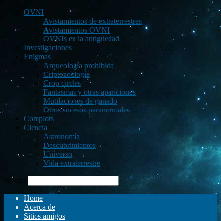
OVNI
Avistamientos de extraterrestres
Avistamientos OVNI
OVNIs en la antigüedad
Investigaciones
Enigmas
Arqueología prohibida
Criptozoología
Crop circles
Fantasmas y otras apariciones
Mutilaciones de ganado
Otros sucesos paranormales
Complots
Ciencia
Astronomía
Descubrimientos
Universo
Vida extraterrestre
Buscar
Home
Acerca de
Sitios amigos