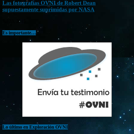
Las fotografías OVNI de Robert Dean
supuestamente suprimidas por NASA
Jul 23, 2015
Es importante…
Lo último en Exploración OVNI