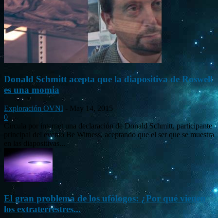
Donald Schmitt acepta que la diapositiva de Roswell
es una momia
Exploración OVNI
-
May 14, 2015
0
Circula por internet una declaración de Donald Schmitt, participante
principal del evento Be Witness, aceptando que el ser que se muestra
en las diapositivas...
El gran problema de los ufólogos: ¿Por qué vienen
los extraterrestres...