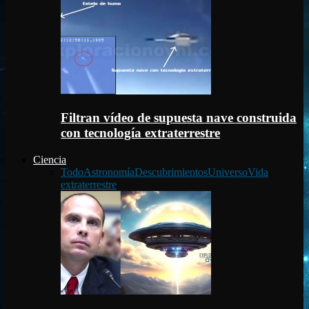
Filtran vídeo de supuesta nave construida
con tecnología extraterrestre
Ciencia
Todo
Astronomía
Descubrimientos
Universo
Vida
extraterrestre