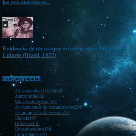
los extraterrestres...
Nov 26, 2012
Evidencia de un ataque extraterrestre: El caso
Colares (Brasil, 1977)
Ene 21, 2012
Categoría popular
Avistamientos OVNI
891
Astronomía
360
Vida extraterrestre
327
Avistamientos de extraterrestres
290
Tecnología Extraterrestre
251
Ciencia
197
Universo
155
Conspiraciones
154
Curiosidades
139