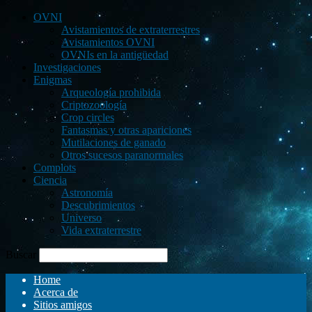
OVNI
Avistamientos de extraterrestres
Avistamientos OVNI
OVNIs en la antigüedad
Investigaciones
Enigmas
Arqueología prohibida
Criptozoología
Crop circles
Fantasmas y otras apariciones
Mutilaciones de ganado
Otros sucesos paranormales
Complots
Ciencia
Astronomía
Descubrimientos
Universo
Vida extraterrestre
Buscar
Home
Acerca de
Sitios amigos