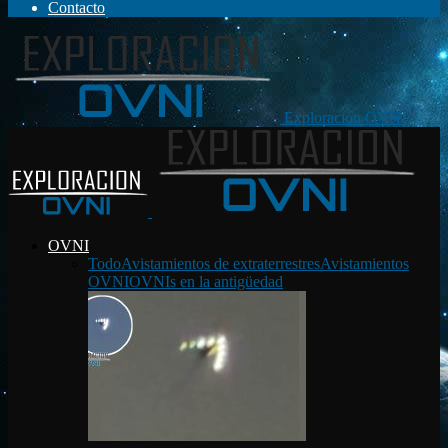
Contacto
Exploración OVNI
OVNI
Todo
Avistamientos de extraterrestres
Avistamientos
OVNI
OVNIs en la antigüedad