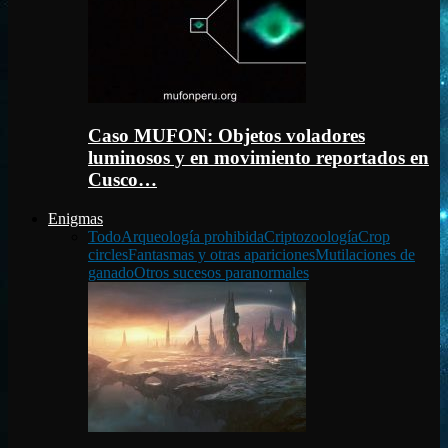
Caso MUFON: Objetos voladores
luminosos y en movimiento reportados en
Cusco…
Enigmas
Todo
Arqueología prohibida
Criptozoología
Crop
circles
Fantasmas y otras apariciones
Mutilaciones de
ganado
Otros sucesos paranormales