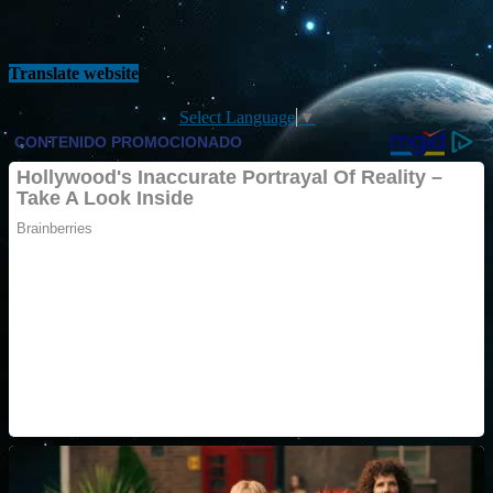
Translate website
Select Language
▼