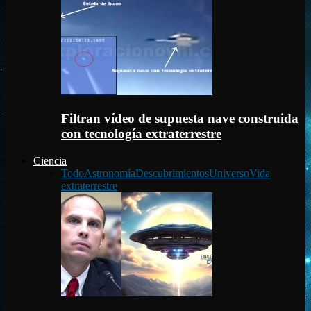
Filtran vídeo de supuesta nave construida
con tecnología extraterrestre
Ciencia
Todo
Astronomía
Descubrimientos
Universo
Vida
extraterrestre