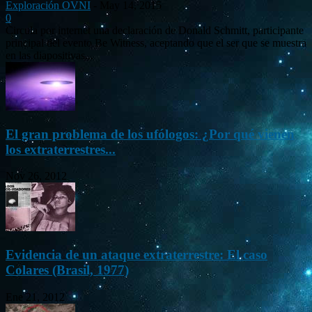
Exploración OVNI
-
May 14, 2015
0
Circula por internet una declaración de Donald Schmitt, participante
principal del evento Be Witness, aceptando que el ser que se muestra
en las diapositivas...
El gran problema de los ufólogos: ¿Por qué vienen
los extraterrestres...
Nov 26, 2012
Evidencia de un ataque extraterrestre: El caso
Colares (Brasil, 1977)
Ene 21, 2012