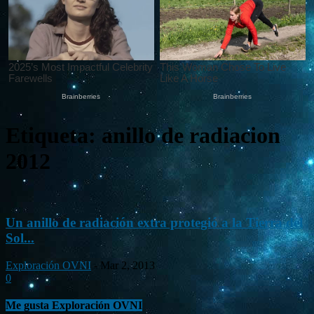
Etiqueta: anillo de radiacion
2012
Un anillo de radiación extra protegió a la Tierra del
Sol...
Exploración OVNI
-
Mar 2, 2013
0
Me gusta Exploración OVNI