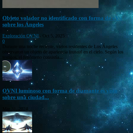
Objeto volador no identificado con forma de «V»
sobre los Ángeles
Exploración OVNI
-
Oct 5, 2025
0
Durante una noche reciente, varios residentes de Los Ángeles
observaron un objeto de apariencia inusual en el cielo. Según los
testigos, el fenómeno consistía...
OVNI luminoso con forma de diamante es visto
sobre una ciudad...
Mar 31, 2024