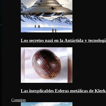
Los secretos nazi en la Antártida y tecnologí
Las inexplicables Esferas metálicas de Kler
Complots