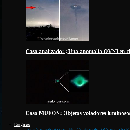
Caso analizado: ¿Una anomalía OVNI en c
Caso MUFON: Objetos voladores luminosos
Enigmas
Todo
Arqueología prohibida
Criptozoología
Crop circles
Fa