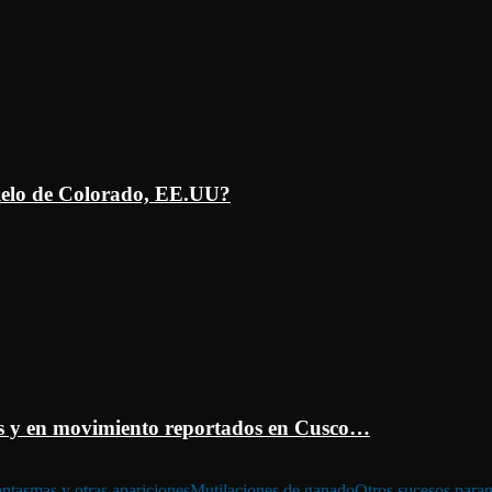
ielo de Colorado, EE.UU?
 y en movimiento reportados en Cusco…
ntasmas y otras apariciones
Mutilaciones de ganado
Otros sucesos para