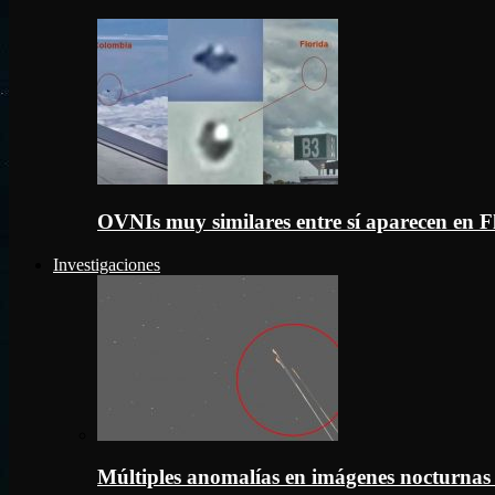
OVNIs muy similares entre sí aparecen en 
Investigaciones
Múltiples anomalías en imágenes nocturnas