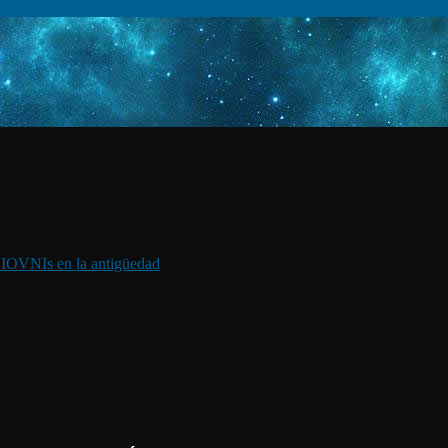
I
OVNIs en la antigüedad