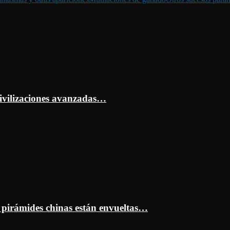
ivilizaciones avanzadas…
s pirámides chinas están envueltas…