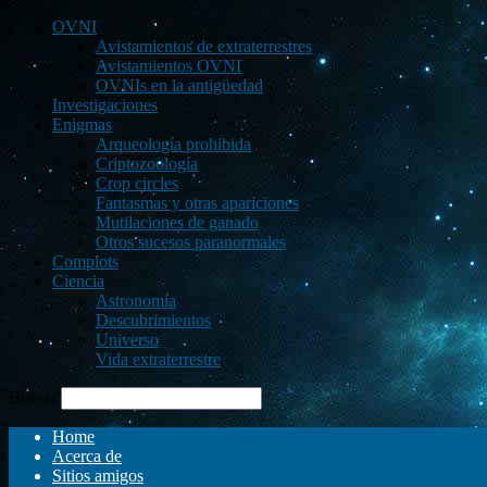
OVNI
Avistamientos de extraterrestres
Avistamientos OVNI
OVNIs en la antigüedad
Investigaciones
Enigmas
Arqueología prohibida
Criptozoología
Crop circles
Fantasmas y otras apariciones
Mutilaciones de ganado
Otros sucesos paranormales
Complots
Ciencia
Astronomía
Descubrimientos
Universo
Vida extraterrestre
Buscar
Home
Acerca de
Sitios amigos