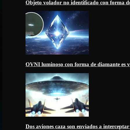
Objeto volador no identificado con forma d
OVNI luminoso con forma de diamante es v
Dos aviones caza son enviados a intercept