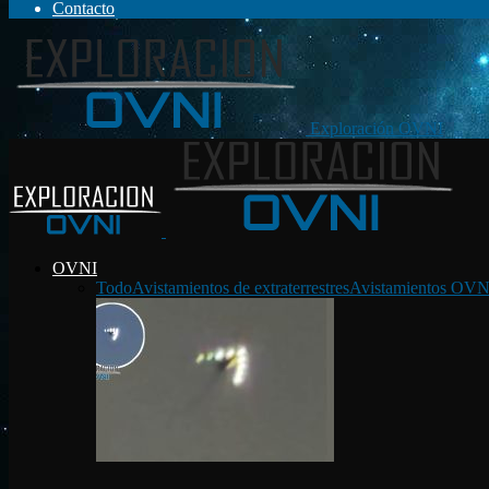
Contacto
Exploración OVNI
OVNI
Todo
Avistamientos de extraterrestres
Avistamientos OVN