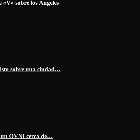
e «V» sobre los Ángeles
isto sobre una ciudad…
ar un OVNI cerca de…