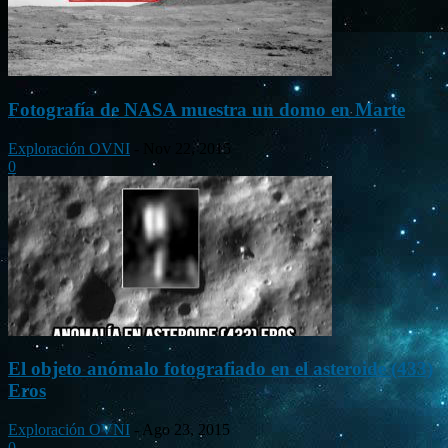
Fotografía de NASA muestra un domo en Marte
Exploración OVNI
-
Nov 22, 2015
0
El objeto anómalo fotografiado en el asteroide (433)
Eros
Exploración OVNI
-
Ago 23, 2015
0