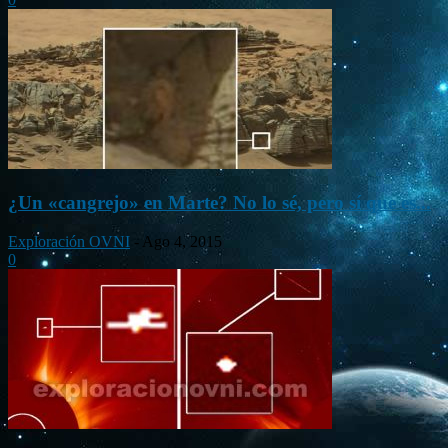
¿Un «cangrejo» en Marte? No lo sé, pero sí que es...
Exploración OVNI
-
Ago 4, 2015
0