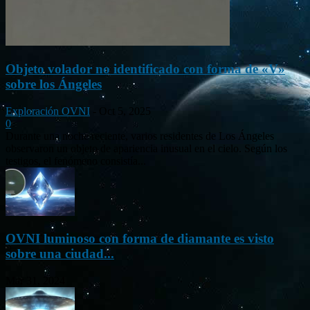
Objeto volador no identificado con forma de «V»
sobre los Ángeles
Exploración OVNI
-
Oct 5, 2025
0
Durante una noche reciente, varios residentes de Los Ángeles
observaron un objeto de apariencia inusual en el cielo. Según los
testigos, el fenómeno consistía...
OVNI luminoso con forma de diamante es visto
sobre una ciudad...
Mar 31, 2024