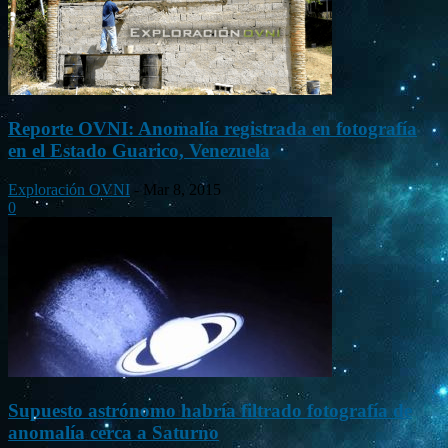
Reporte OVNI: Anomalía registrada en fotografía
en el Estado Guarico, Venezuela
Exploración OVNI
-
Mar 8, 2015
0
Supuesto astrónomo habría filtrado fotografía de
anomalía cerca a Saturno