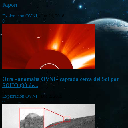
Japón
Exploración OVNI
-
Jun 24, 2018
0
Otra «anomalía OVNI» captada cerca del Sol por
SOHO (30 de...
Exploración OVNI
-
Dic 2, 2015
0