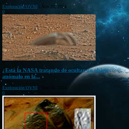
Exploración OVNI
-
Nov 20, 2014
0
¿Está la NASA tratando de ocultar un objeto
anómalo en la...
Exploración OVNI
-
Nov 10, 2014
0