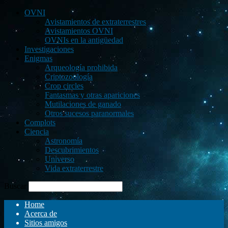
OVNI
Avistamientos de extraterrestres
Avistamientos OVNI
OVNIs en la antigüedad
Investigaciones
Enigmas
Arqueología prohibida
Criptozoología
Crop circles
Fantasmas y otras apariciones
Mutilaciones de ganado
Otros sucesos paranormales
Complots
Ciencia
Astronomía
Descubrimientos
Universo
Vida extraterrestre
Buscar
Home
Acerca de
Sitios amigos