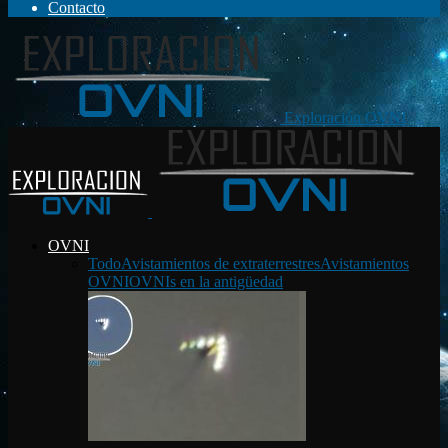
Contacto
Exploración OVNI
OVNI
Todo
Avistamientos de extraterrestres
Avistamientos
OVNI
OVNIs en la antigüedad