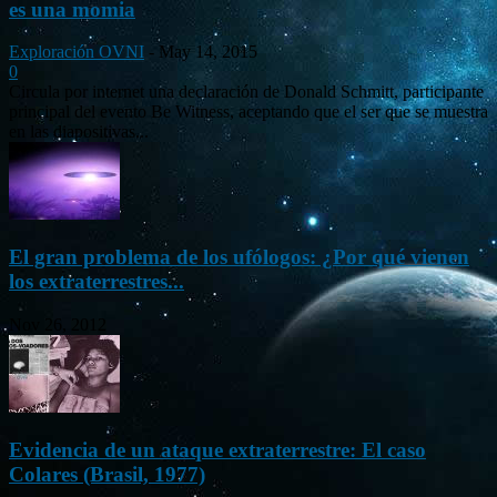
es una momia
Exploración OVNI
-
May 14, 2015
0
Circula por internet una declaración de Donald Schmitt, participante
principal del evento Be Witness, aceptando que el ser que se muestra
en las diapositivas...
El gran problema de los ufólogos: ¿Por qué vienen
los extraterrestres...
Nov 26, 2012
Evidencia de un ataque extraterrestre: El caso
Colares (Brasil, 1977)