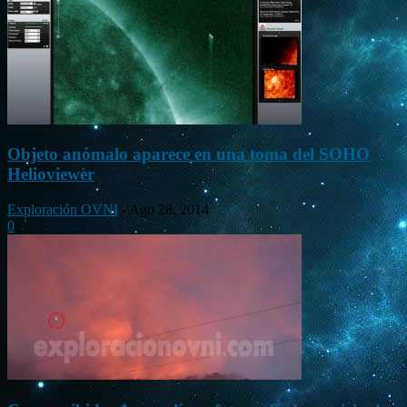
Objeto anómalo aparece en una toma del SOHO
Helioviewer
Exploración OVNI
-
Ago 28, 2014
0