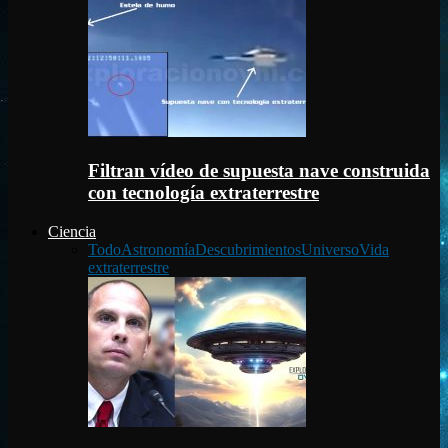
Filtran vídeo de supuesta nave construida
con tecnología extraterrestre
Ciencia
Todo
Astronomía
Descubrimientos
Universo
Vida
extraterrestre