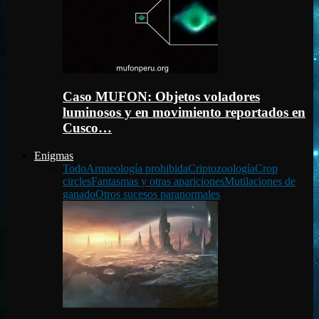
Caso MUFON: Objetos voladores
luminosos y en movimiento reportados en
Cusco…
Enigmas
Todo
Arqueología prohibida
Criptozoología
Crop
circles
Fantasmas y otras apariciones
Mutilaciones de
ganado
Otros sucesos paranormales