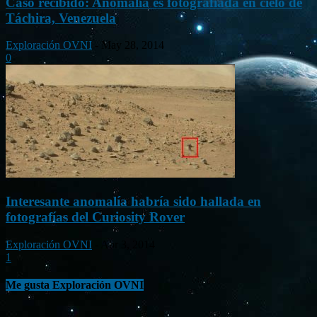
Caso recibido: Anomalía es fotografiada en cielo de
Táchira, Venezuela
Exploración OVNI
-
May 28, 2014
0
Interesante anomalía habría sido hallada en
fotografías del Curiosity Rover
Exploración OVNI
-
Abr 3, 2014
1
Me gusta Exploración OVNI