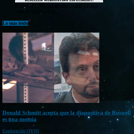
¡Consigue tu hosting de alta calidad y a bajo
costo en Banahosting!
Lo más leído
Donald Schmitt acepta que la diapositiva de Roswell
es una momia
Exploración OVNI
-
May 14, 2015