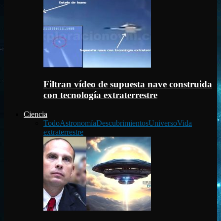
Filtran vídeo de supuesta nave construida
con tecnología extraterrestre
Ciencia
Todo
Astronomía
Descubrimientos
Universo
Vida
extraterrestre