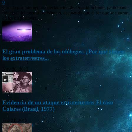
0
Circula por internet una declaración de Donald Schmitt, participante
principal del evento Be Witness, aceptando que el ser que se muestra
en las diapositivas...
El gran problema de los ufólogos: ¿Por qué vienen
los extraterrestres...
Nov 26, 2012
Evidencia de un ataque extraterrestre: El caso
Colares (Brasil, 1977)
Ene 21, 2012