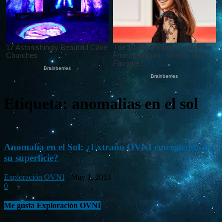
Etiqueta: anomalias en el sol
Anomalía en el Sol: ¿Extraño OVNI emergiendo de
su superficie?
Exploración OVNI
-
May 1, 2013
0
Me gusta Exploración OVNI