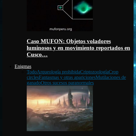
Caso MUFON: Objetos voladores
luminosos y en movimiento reportados en
Cusco…
Enigmas
Todo
Arqueología prohibida
Criptozoología
Crop
circles
Fantasmas y otras apariciones
Mutilaciones de
ganado
Otros sucesos paranormales