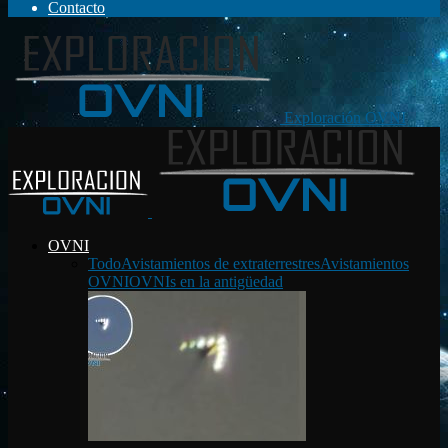
Contacto
Exploración OVNI
OVNI
Todo
Avistamientos de extraterrestres
Avistamientos
OVNI
OVNIs en la antigüedad