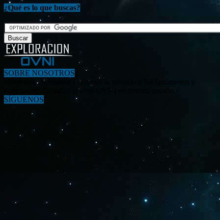
¿Qué es lo que buscas?
SOBRE NOSOTROS
«Investigar, descubrir y difundir la verdad de los fenómenos y
enigmas relacionados al tema OVNI en nuestro mundo.»
SÍGUENOS