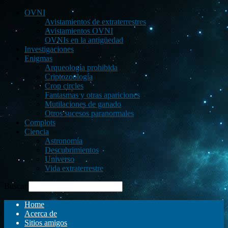
OVNI
Avistamientos de extraterrestres
Avistamientos OVNI
OVNIs en la antigüedad
Investigaciones
Enigmas
Arqueología prohibida
Criptozoología
Crop circles
Fantasmas y otras apariciones
Mutilaciones de ganado
Otros sucesos paranormales
Complots
Ciencia
Astronomía
Descubrimientos
Universo
Vida extraterrestre
Buscar
Home
Acerca de
Sitios amigos