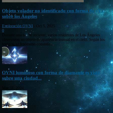
Objeto volador no identificado con forma de «V»
sobre los Ángeles
Exploración OVNI
-
Oct 5, 2025
0
Durante una noche reciente, varios residentes de Los Ángeles
observaron un objeto de apariencia inusual en el cielo. Según los
testigos, el fenómeno consistía...
OVNI luminoso con forma de diamante es visto
sobre una ciudad...
Mar 31, 2024