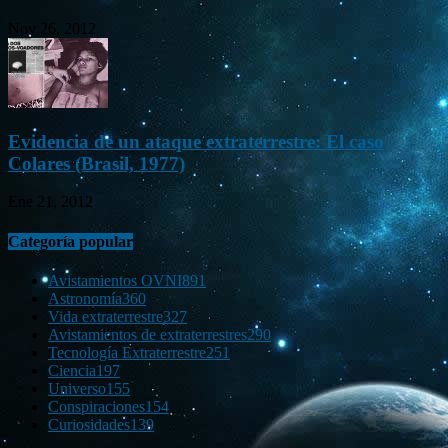
Nov 26, 2012
Evidencia de un ataque extraterrestre: El caso
Colares (Brasil, 1977)
Ene 21, 2012
Categoría popular
Avistamientos OVNI
891
Astronomía
360
Vida extraterrestre
327
Avistamientos de extraterrestres
290
Tecnología Extraterrestre
251
Ciencia
197
Universo
155
Conspiraciones
154
Curiosidades
139