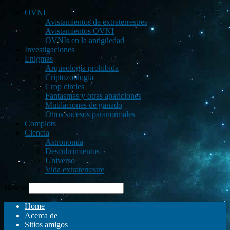
OVNI
Avistamientos de extraterrestres
Avistamientos OVNI
OVNIs en la antigüedad
Investigaciones
Enigmas
Arqueología prohibida
Criptozoología
Crop circles
Fantasmas y otras apariciones
Mutilaciones de ganado
Otros sucesos paranormales
Complots
Ciencia
Astronomía
Descubrimientos
Universo
Vida extraterrestre
Buscar
Home
Acerca de
Sitios amigos