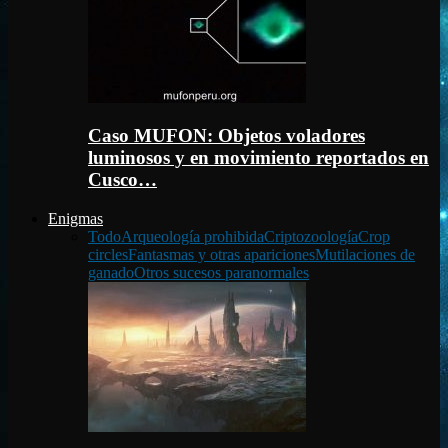
Caso MUFON: Objetos voladores
luminosos y en movimiento reportados en
Cusco…
Enigmas
Todo
Arqueología prohibida
Criptozoología
Crop
circles
Fantasmas y otras apariciones
Mutilaciones de
ganado
Otros sucesos paranormales