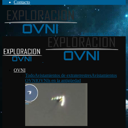
Contacto
Exploración OVNI
OVNI
Todo
Avistamientos de extraterrestres
Avistamientos
OVNI
OVNIs en la antigüedad