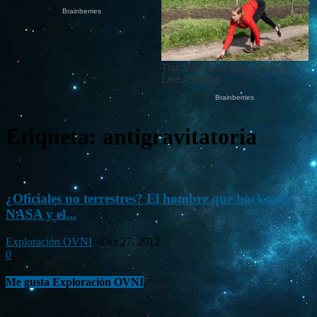
Etiqueta: antigravitatoria
¿Oficiales no terrestres? El hombre que hackeo la
NASA y el...
Exploración OVNI
-
Oct 27, 2012
0
Me gusta Exploración OVNI