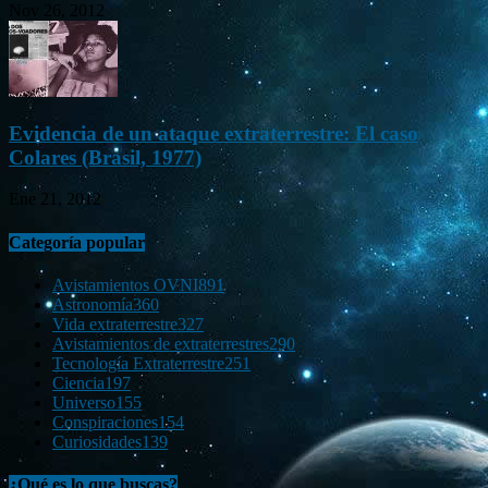
Nov 26, 2012
Evidencia de un ataque extraterrestre: El caso
Colares (Brasil, 1977)
Ene 21, 2012
Categoría popular
Avistamientos OVNI
891
Astronomía
360
Vida extraterrestre
327
Avistamientos de extraterrestres
290
Tecnología Extraterrestre
251
Ciencia
197
Universo
155
Conspiraciones
154
Curiosidades
139
¿Qué es lo que buscas?