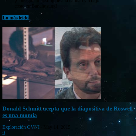
¡Consigue tu hosting de alta calidad y a bajo
costo en Banahosting!
Lo más leído
Donald Schmitt acepta que la diapositiva de Roswell
es una momia
Exploración OVNI
-
May 14, 2015
0