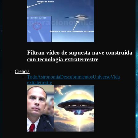
Filtran vídeo de supuesta nave construida
con tecnología extraterrestre
Ciencia
Todo
Astronomía
Descubrimientos
Universo
Vida
extraterrestre