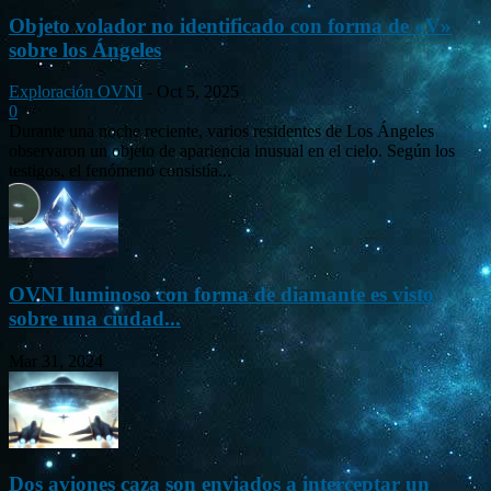
Objeto volador no identificado con forma de «V»
sobre los Ángeles
Exploración OVNI
-
Oct 5, 2025
0
Durante una noche reciente, varios residentes de Los Ángeles
observaron un objeto de apariencia inusual en el cielo. Según los
testigos, el fenómeno consistía...
OVNI luminoso con forma de diamante es visto
sobre una ciudad...
Mar 31, 2024
Dos aviones caza son enviados a interceptar un