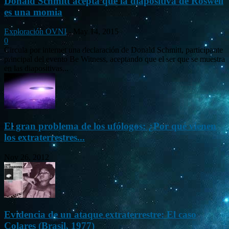
Donald Schmitt acepta que la diapositiva de Roswell
es una momia
Exploración OVNI
-
May 14, 2015
0
Circula por internet una declaración de Donald Schmitt, participante
principal del evento Be Witness, aceptando que el ser que se muestra
en las diapositivas...
El gran problema de los ufólogos: ¿Por qué vienen
los extraterrestres...
Nov 26, 2012
Evidencia de un ataque extraterrestre: El caso
Colares (Brasil, 1977)