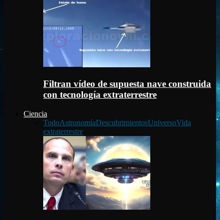
Filtran vídeo de supuesta nave construida
con tecnología extraterrestre
Ciencia
Todo
Astronomía
Descubrimientos
Universo
Vida
extraterrestre