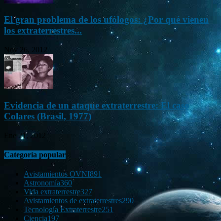
El gran problema de los ufólogos: ¿Por qué vienen
los extraterrestres...
Nov 26, 2012
Evidencia de un ataque extraterrestre: El caso
Colares (Brasil, 1977)
Ene 21, 2012
Categoría popular
Avistamientos OVNI
891
Astronomía
360
Vida extraterrestre
327
Avistamientos de extraterrestres
290
Tecnología Extraterrestre
251
Ciencia
197