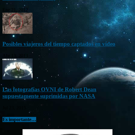
Ene 21, 2012
Posibles viajeros del tiempo captados en vídeo
Abr 13, 2013
Las fotografías OVNI de Robert Dean
supuestamente suprimidas por NASA
Jul 23, 2015
Es importante…