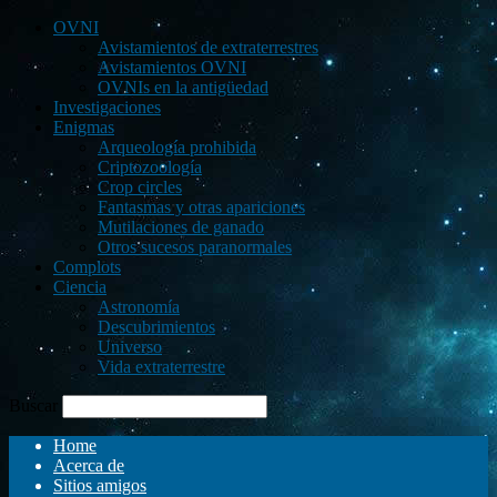
OVNI
Avistamientos de extraterrestres
Avistamientos OVNI
OVNIs en la antigüedad
Investigaciones
Enigmas
Arqueología prohibida
Criptozoología
Crop circles
Fantasmas y otras apariciones
Mutilaciones de ganado
Otros sucesos paranormales
Complots
Ciencia
Astronomía
Descubrimientos
Universo
Vida extraterrestre
Buscar
Home
Acerca de
Sitios amigos