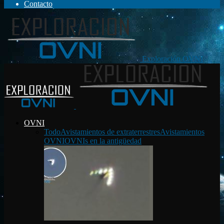
Contacto
Exploración OVNI
OVNI
Todo
Avistamientos de extraterrestres
Avistamientos
OVNI
OVNIs en la antigüedad