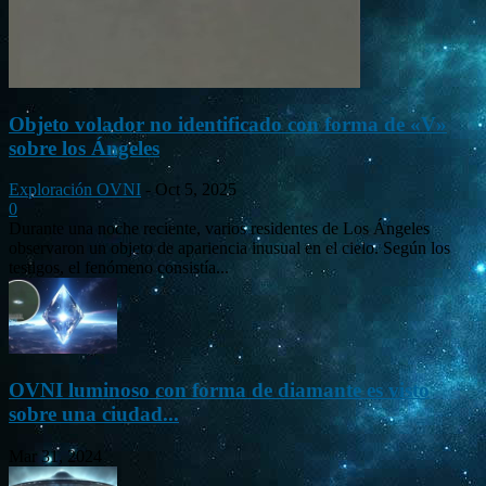
Objeto volador no identificado con forma de «V»
sobre los Ángeles
Exploración OVNI
-
Oct 5, 2025
0
Durante una noche reciente, varios residentes de Los Ángeles
observaron un objeto de apariencia inusual en el cielo. Según los
testigos, el fenómeno consistía...
OVNI luminoso con forma de diamante es visto
sobre una ciudad...
Mar 31, 2024