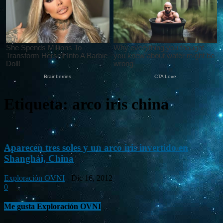
Etiqueta: arco iris china
Aparecen tres soles y un arco iris invertido en
Shanghai, China
Exploración OVNI
-
Dic 16, 2012
0
Me gusta Exploración OVNI