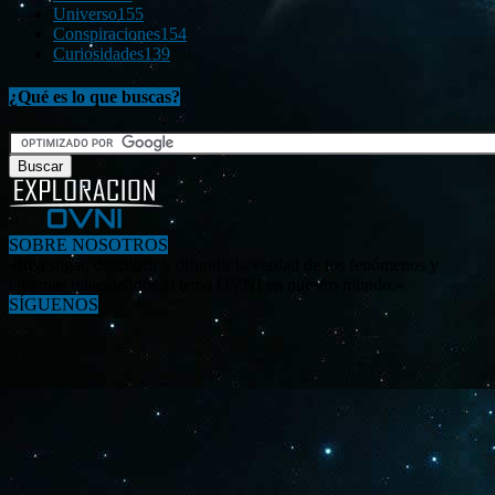
Universo
155
Conspiraciones
154
Curiosidades
139
¿Qué es lo que buscas?
SOBRE NOSOTROS
«Investigar, descubrir y difundir la verdad de los fenómenos y
enigmas relacionados al tema OVNI en nuestro mundo.»
SÍGUENOS