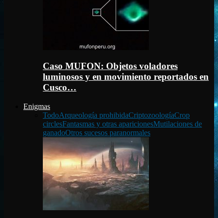
Caso MUFON: Objetos voladores
luminosos y en movimiento reportados en
Cusco…
Enigmas
Todo
Arqueología prohibida
Criptozoología
Crop
circles
Fantasmas y otras apariciones
Mutilaciones de
ganado
Otros sucesos paranormales