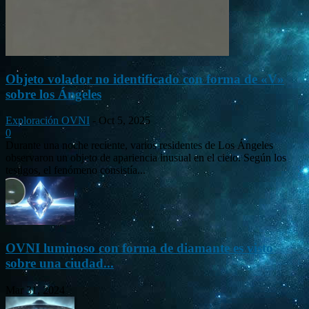
Objeto volador no identificado con forma de «V»
sobre los Ángeles
Exploración OVNI
-
Oct 5, 2025
0
Durante una noche reciente, varios residentes de Los Ángeles
observaron un objeto de apariencia inusual en el cielo. Según los
testigos, el fenómeno consistía...
OVNI luminoso con forma de diamante es visto
sobre una ciudad...
Mar 31, 2024