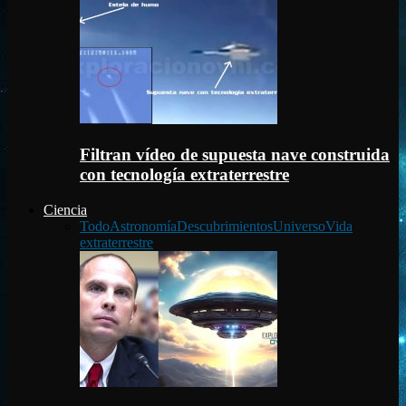
Filtran vídeo de supuesta nave construida
con tecnología extraterrestre
Ciencia
Todo
Astronomía
Descubrimientos
Universo
Vida
extraterrestre