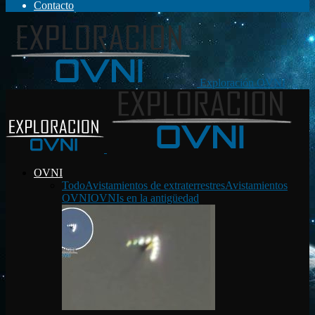
Contacto
Exploración OVNI
OVNI
Todo
Avistamientos de extraterrestres
Avistamientos
OVNI
OVNIs en la antigüedad