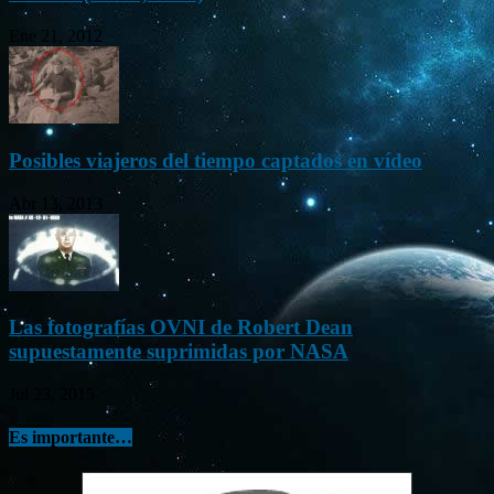
Ene 21, 2012
Posibles viajeros del tiempo captados en vídeo
Abr 13, 2013
Las fotografías OVNI de Robert Dean
supuestamente suprimidas por NASA
Jul 23, 2015
Es importante…