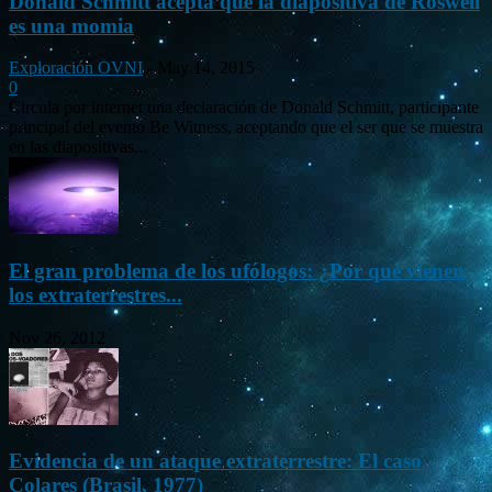
Donald Schmitt acepta que la diapositiva de Roswell
es una momia
Exploración OVNI
-
May 14, 2015
0
Circula por internet una declaración de Donald Schmitt, participante
principal del evento Be Witness, aceptando que el ser que se muestra
en las diapositivas...
El gran problema de los ufólogos: ¿Por qué vienen
los extraterrestres...
Nov 26, 2012
Evidencia de un ataque extraterrestre: El caso
Colares (Brasil, 1977)