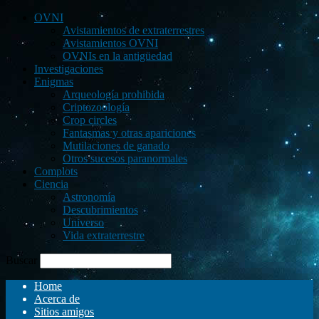
OVNI
Avistamientos de extraterrestres
Avistamientos OVNI
OVNIs en la antigüedad
Investigaciones
Enigmas
Arqueología prohibida
Criptozoología
Crop circles
Fantasmas y otras apariciones
Mutilaciones de ganado
Otros sucesos paranormales
Complots
Ciencia
Astronomía
Descubrimientos
Universo
Vida extraterrestre
Buscar
Home
Acerca de
Sitios amigos