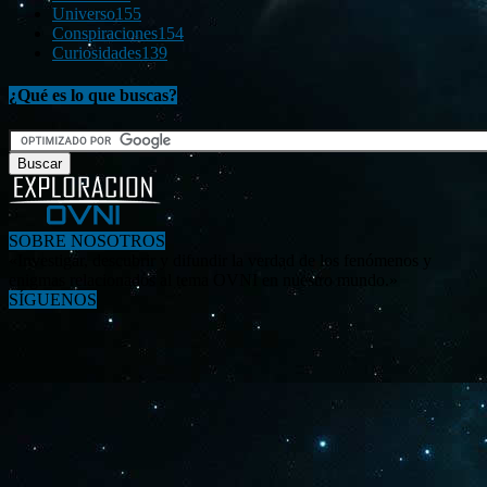
Universo
155
Conspiraciones
154
Curiosidades
139
¿Qué es lo que buscas?
SOBRE NOSOTROS
«Investigar, descubrir y difundir la verdad de los fenómenos y
enigmas relacionados al tema OVNI en nuestro mundo.»
SÍGUENOS