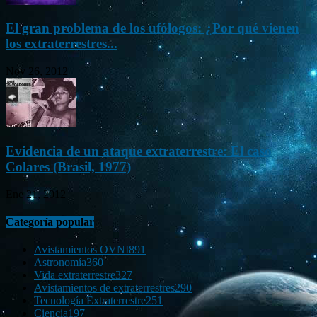
El gran problema de los ufólogos: ¿Por qué vienen
los extraterrestres...
Nov 26, 2012
Evidencia de un ataque extraterrestre: El caso
Colares (Brasil, 1977)
Ene 21, 2012
Categoría popular
Avistamientos OVNI
891
Astronomía
360
Vida extraterrestre
327
Avistamientos de extraterrestres
290
Tecnología Extraterrestre
251
Ciencia
197