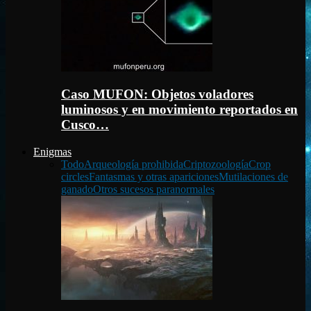
Caso MUFON: Objetos voladores
luminosos y en movimiento reportados en
Cusco…
Enigmas
Todo
Arqueología prohibida
Criptozoología
Crop
circles
Fantasmas y otras apariciones
Mutilaciones de
ganado
Otros sucesos paranormales