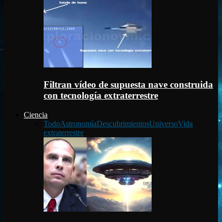
Filtran vídeo de supuesta nave construida
con tecnología extraterrestre
Ciencia
Todo
Astronomía
Descubrimientos
Universo
Vida
extraterrestre