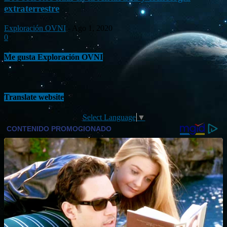
extraterrestre
Exploración OVNI
-
Ago 1, 2020
0
Me gusta Exploración OVNI
Translate website
Select Language
▼