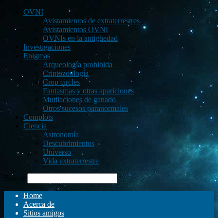
OVNI
Avistamientos de extraterrestres
Avistamientos OVNI
OVNIs en la antigüedad
Investigaciones
Enigmas
Arqueología prohibida
Criptozoología
Crop circles
Fantasmas y otras apariciones
Mutilaciones de ganado
Otros sucesos paranormales
Complots
Ciencia
Astronomía
Descubrimientos
Universo
Vida extraterrestre
Buscar
Home
Acerca de
Sitios amigos