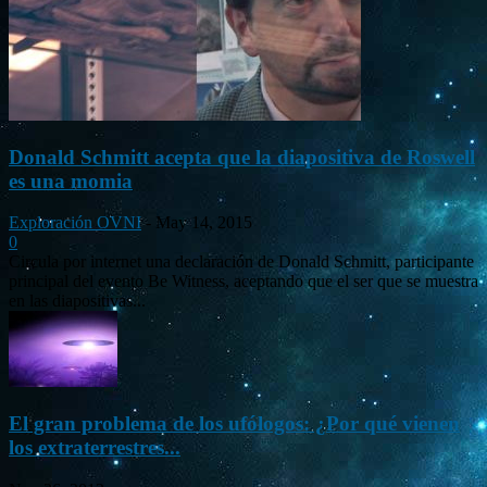
Donald Schmitt acepta que la diapositiva de Roswell
es una momia
Exploración OVNI
-
May 14, 2015
0
Circula por internet una declaración de Donald Schmitt, participante
principal del evento Be Witness, aceptando que el ser que se muestra
en las diapositivas...
El gran problema de los ufólogos: ¿Por qué vienen
los extraterrestres...