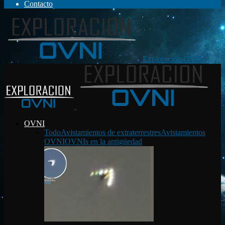
Contacto
Exploración OVNI
OVNI
Todo
Avistamientos de extraterrestres
Avistamientos
OVNI
OVNIs en la antigüedad