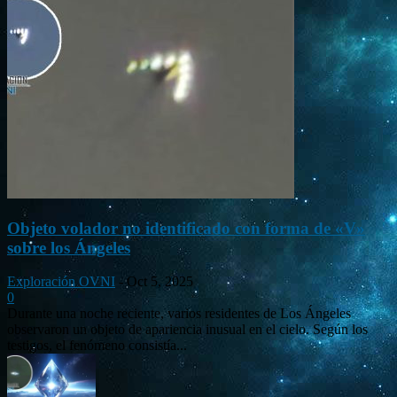
Objeto volador no identificado con forma de «V»
sobre los Ángeles
Exploración OVNI
-
Oct 5, 2025
0
Durante una noche reciente, varios residentes de Los Ángeles
observaron un objeto de apariencia inusual en el cielo. Según los
testigos, el fenómeno consistía...