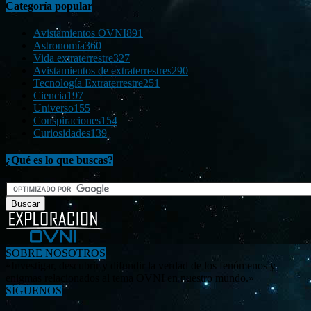
Categoría popular
Avistamientos OVNI
891
Astronomía
360
Vida extraterrestre
327
Avistamientos de extraterrestres
290
Tecnología Extraterrestre
251
Ciencia
197
Universo
155
Conspiraciones
154
Curiosidades
139
¿Qué es lo que buscas?
SOBRE NOSOTROS
«Investigar, descubrir y difundir la verdad de los fenómenos y
enigmas relacionados al tema OVNI en nuestro mundo.»
SÍGUENOS