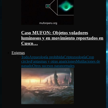
Caso MUFON: Objetos voladores
luminosos y en movimiento reportados en
Cusco…
Enigmas
Todo
Arqueología prohibida
Criptozoología
Crop
circles
Fantasmas y otras apariciones
Mutilaciones de
ganado
Otros sucesos paranormales