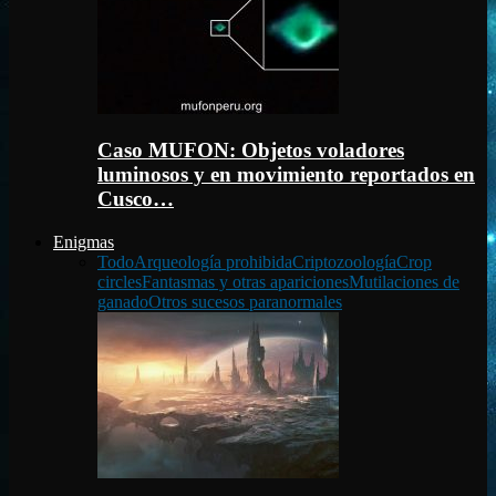
Caso MUFON: Objetos voladores
luminosos y en movimiento reportados en
Cusco…
Enigmas
Todo
Arqueología prohibida
Criptozoología
Crop
circles
Fantasmas y otras apariciones
Mutilaciones de
ganado
Otros sucesos paranormales