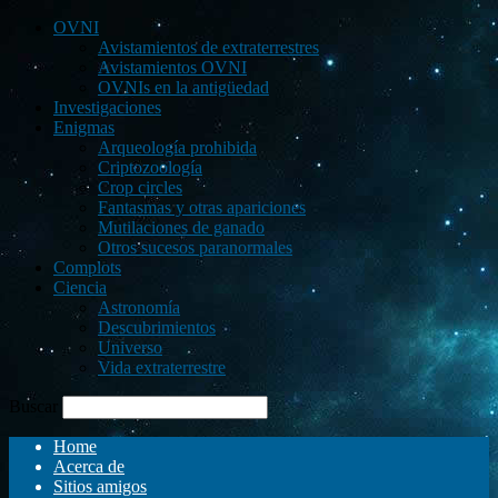
OVNI
Avistamientos de extraterrestres
Avistamientos OVNI
OVNIs en la antigüedad
Investigaciones
Enigmas
Arqueología prohibida
Criptozoología
Crop circles
Fantasmas y otras apariciones
Mutilaciones de ganado
Otros sucesos paranormales
Complots
Ciencia
Astronomía
Descubrimientos
Universo
Vida extraterrestre
Buscar
Home
Acerca de
Sitios amigos