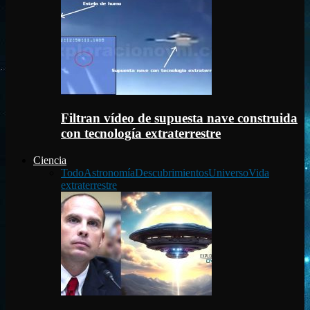
Filtran vídeo de supuesta nave construida
con tecnología extraterrestre
Ciencia
Todo
Astronomía
Descubrimientos
Universo
Vida
extraterrestre