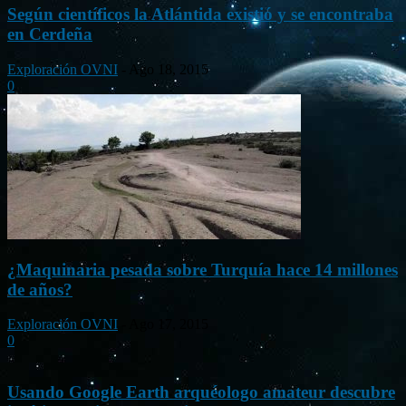
Según científicos la Atlántida existió y se encontraba
en Cerdeña
Exploración OVNI
-
Ago 18, 2015
0
¿Maquinaria pesada sobre Turquía hace 14 millones
de años?
Exploración OVNI
-
Ago 17, 2015
0
Usando Google Earth arquéologo amateur descubre