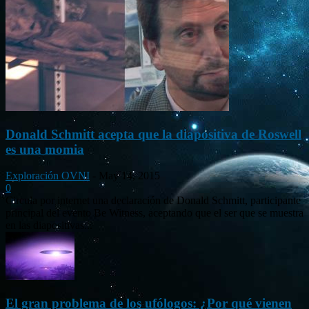
Donald Schmitt acepta que la diapositiva de Roswell
es una momia
Exploración OVNI
-
May 14, 2015
0
Circula por internet una declaración de Donald Schmitt, participante
principal del evento Be Witness, aceptando que el ser que se muestra
en las diapositivas...
El gran problema de los ufólogos: ¿Por qué vienen