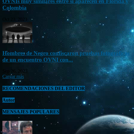
OVNIs muy similares entre sí aparecen en Florida y
Colombia
Oct 23, 2023
Hombres de Negro confiscaron pruebas fotográficas
de un encuentro OVNI con...
Sep 26, 2023
Cargar más
RECOMENDACIONES DEL EDITOR
Autor
MENSAJES POPULARES