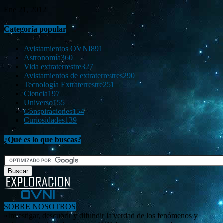
Ene 21, 2012
Categoría popular
Avistamientos OVNI
891
Astronomía
360
Vida extraterrestre
327
Avistamientos de extraterrestres
290
Tecnología Extraterrestre
251
Ciencia
197
Universo
155
Conspiraciones
154
Curiosidades
139
¿Qué es lo que buscas?
SOBRE NOSOTROS
«Investigar, descubrir y difundir la verdad de los fenómenos y