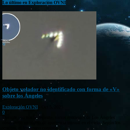
Lo último en Exploración OVNI
Objeto volador no identificado con forma de «V»
sobre los Ángeles
Exploración OVNI
-
Oct 5, 2025
0
Durante una noche reciente, varios residentes de Los Ángeles
observaron un objeto de apariencia inusual en el cielo. Según los
testigos, el fenómeno consistía...