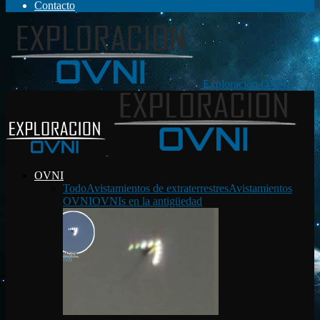
Contacto
Exploración OVNI
OVNI
Todo
Avistamientos de extraterrestres
Avistamientos
OVNI
OVNIs en la antigüedad