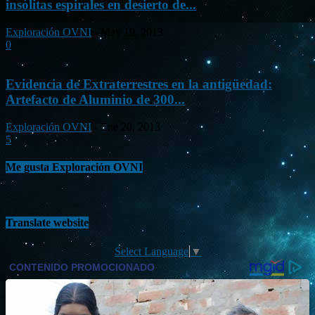
insólitas espirales en desierto de...
Exploración OVNI
-
May 19, 2013
0
Evidencia de Extraterrestres en la antigüedad:
Artefacto de Aluminio de 300...
Exploración OVNI
-
Ene 20, 2013
5
Me gusta Exploración OVNI
Translate website
Select Language
▼