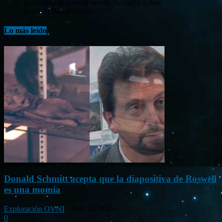
¡Consigue tu hosting de alta calidad y a bajo
costo en Banahosting!
Lo más leído
Donald Schmitt acepta que la diapositiva de Roswell
es una momia
Exploración OVNI
-
May 14, 2015
0