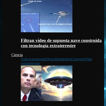
Filtran vídeo de supuesta nave construida
con tecnología extraterrestre
Ciencia
Todo
Astronomía
Descubrimientos
Universo
Vida
extraterrestre