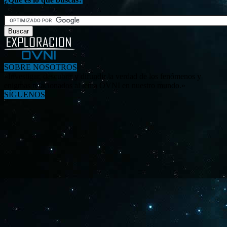
SOBRE NOSOTROS
«Investigar, descubrir y difundir la verdad de los fenómenos y
enigmas relacionados al tema OVNI en nuestro mundo.»
SÍGUENOS