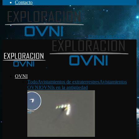
Contacto
Exploración OVNI
OVNI
Todo
Avistamientos de extraterrestres
Avistamientos
OVNI
OVNIs en la antigüedad