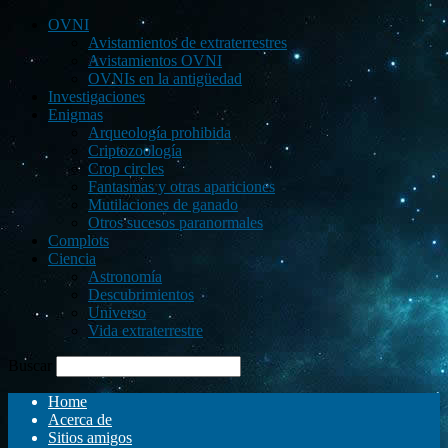
OVNI
Avistamientos de extraterrestres
Avistamientos OVNI
OVNIs en la antigüedad
Investigaciones
Enigmas
Arqueología prohibida
Criptozoología
Crop circles
Fantasmas y otras apariciones
Mutilaciones de ganado
Otros sucesos paranormales
Complots
Ciencia
Astronomía
Descubrimientos
Universo
Vida extraterrestre
Buscar
Home
Acerca de
Sitios amigos