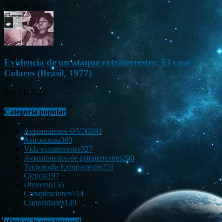
Nov 26, 2012
Evidencia de un ataque extraterrestre: El caso
Colares (Brasil, 1977)
Ene 21, 2012
Categoría popular
Avistamientos OVNI
891
Astronomía
360
Vida extraterrestre
327
Avistamientos de extraterrestres
290
Tecnología Extraterrestre
251
Ciencia
197
Universo
155
Conspiraciones
154
Curiosidades
139
¿Qué es lo que buscas?