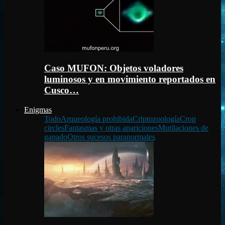
Caso MUFON: Objetos voladores
luminosos y en movimiento reportados en
Cusco…
Enigmas
Todo
Arqueología prohibida
Criptozoología
Crop
circles
Fantasmas y otras apariciones
Mutilaciones de
ganado
Otros sucesos paranormales