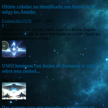
Objeto volador no identificado con forma de «V»
sobre los Ángeles
Exploración OVNI
-
Oct 5, 2025
0
Durante una noche reciente, varios residentes de Los Ángeles
observaron un objeto de apariencia inusual en el cielo. Según los
testigos, el fenómeno consistía...
OVNI luminoso con forma de diamante es visto
sobre una ciudad...
Mar 31, 2024
Dos aviones caza son enviados a interceptar un