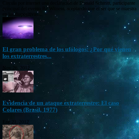
Circula por internet una declaración de Donald Schmitt, participante
principal del evento Be Witness, aceptando que el ser que se muestra
en las diapositivas...
El gran problema de los ufólogos: ¿Por qué vienen
los extraterrestres...
Nov 26, 2012
Evidencia de un ataque extraterrestre: El caso
Colares (Brasil, 1977)
Ene 21, 2012