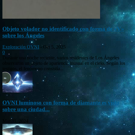
Objeto volador no identificado con forma de «V»
sobre los Ángeles
Exploración OVNI
-
Oct 5, 2025
0
Durante una noche reciente, varios residentes de Los Ángeles
observaron un objeto de apariencia inusual en el cielo. Según los
testigos, el fenómeno consistía...
OVNI luminoso con forma de diamante es visto
sobre una ciudad...
Mar 31, 2024