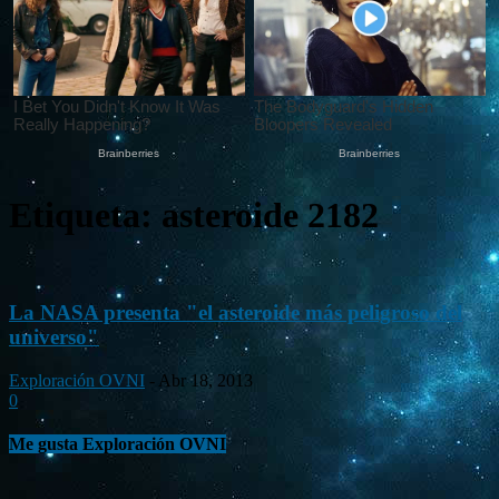
Etiqueta: asteroide 2182
La NASA presenta "el asteroide más peligroso del
universo"
Exploración OVNI
-
Abr 18, 2013
0
Me gusta Exploración OVNI