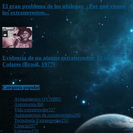
El gran problema de los ufólogos: ¿Por qué vienen
los extraterrestres...
Nov 26, 2012
Evidencia de un ataque extraterrestre: El caso
Colares (Brasil, 1977)
Ene 21, 2012
Categoría popular
Avistamientos OVNI
891
Astronomía
360
Vida extraterrestre
327
Avistamientos de extraterrestres
290
Tecnología Extraterrestre
251
Ciencia
197
Universo
155