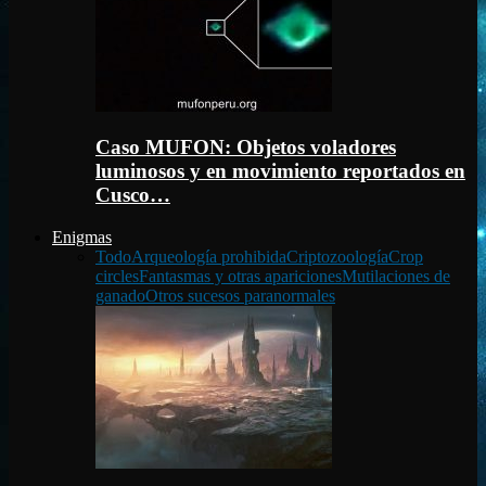
Caso MUFON: Objetos voladores
luminosos y en movimiento reportados en
Cusco…
Enigmas
Todo
Arqueología prohibida
Criptozoología
Crop
circles
Fantasmas y otras apariciones
Mutilaciones de
ganado
Otros sucesos paranormales