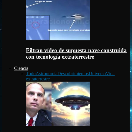
Filtran vídeo de supuesta nave construida
con tecnología extraterrestre
Ciencia
Todo
Astronomía
Descubrimientos
Universo
Vida
extraterrestre