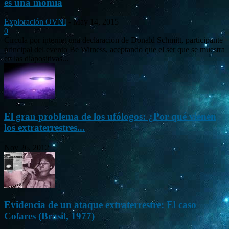
es una momia
Exploración OVNI
-
May 14, 2015
0
Circula por internet una declaración de Donald Schmitt, participante
principal del evento Be Witness, aceptando que el ser que se muestra
en las diapositivas...
El gran problema de los ufólogos: ¿Por qué vienen
los extraterrestres...
Nov 26, 2012
Evidencia de un ataque extraterrestre: El caso
Colares (Brasil, 1977)