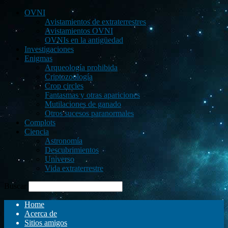
OVNI
Avistamientos de extraterrestres
Avistamientos OVNI
OVNIs en la antigüedad
Investigaciones
Enigmas
Arqueología prohibida
Criptozoología
Crop circles
Fantasmas y otras apariciones
Mutilaciones de ganado
Otros sucesos paranormales
Complots
Ciencia
Astronomía
Descubrimientos
Universo
Vida extraterrestre
Buscar
Home
Acerca de
Sitios amigos