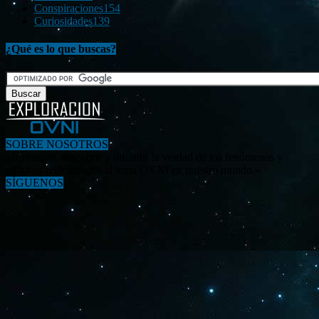
Conspiraciones
154
Curiosidades
139
¿Qué es lo que buscas?
SOBRE NOSOTROS
«Investigar, descubrir y difundir la verdad de los fenómenos y
enigmas relacionados al tema OVNI en nuestro mundo.»
SÍGUENOS