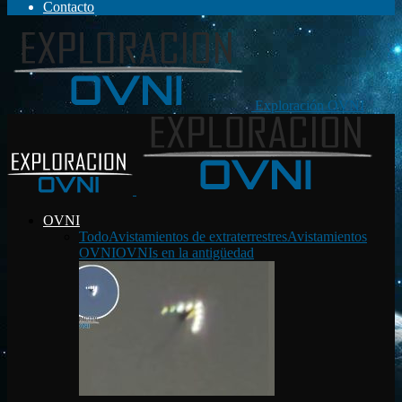
Contacto
Exploración OVNI
OVNI
Todo
Avistamientos de extraterrestres
Avistamientos
OVNI
OVNIs en la antigüedad