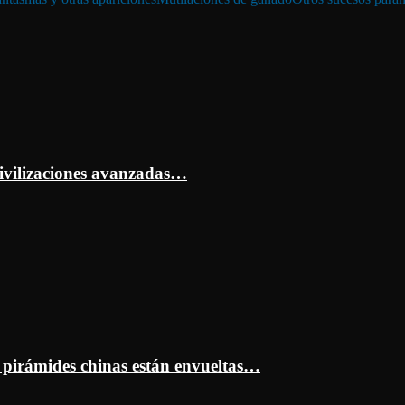
ivilizaciones avanzadas…
s pirámides chinas están envueltas…