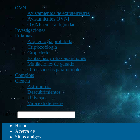
OVNI
Avistamientos de extraterrestres
Avistamientos OVNI
OVNIs en la antigüedad
Investigaciones
Enigmas
Arqueología prohibida
Criptozoología
Crop circles
Fantasmas y otras apariciones
Mutilaciones de ganado
Otros sucesos paranormales
Complots
Ciencia
Astronomía
Descubrimientos
Universo
Vida extraterrestre
Buscar
Home
Acerca de
Sitios amigos