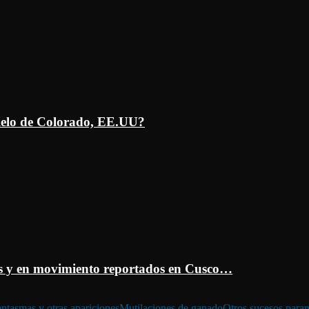
ielo de Colorado, EE.UU?
 y en movimiento reportados en Cusco…
ntasmas y otras apariciones
Mutilaciones de ganado
Otros sucesos para