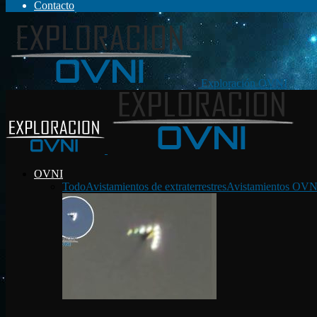
Contacto
Exploración OVNI
OVNI
Todo
Avistamientos de extraterrestres
Avistamientos OVN