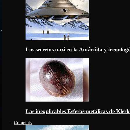
Los secretos nazi en la Antártida y tecnologí
Las inexplicables Esferas metálicas de Kler
Complots