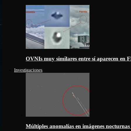
OVNIs muy similares entre sí aparecen en 
Investigaciones
Múltiples anomalías en imágenes nocturnas