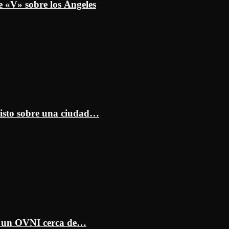
e «V» sobre los Ángeles
isto sobre una ciudad…
ar un OVNI cerca de…