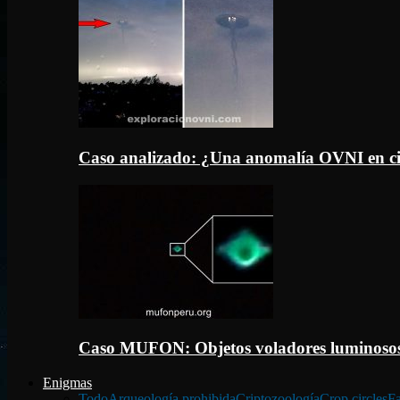
Caso analizado: ¿Una anomalía OVNI en c
Caso MUFON: Objetos voladores luminosos
Enigmas
Todo
Arqueología prohibida
Criptozoología
Crop circles
Fa