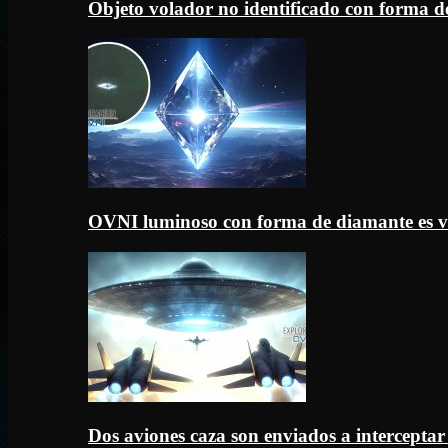
Objeto volador no identificado con forma d
OVNI luminoso con forma de diamante es v
Dos aviones caza son enviados a intercept