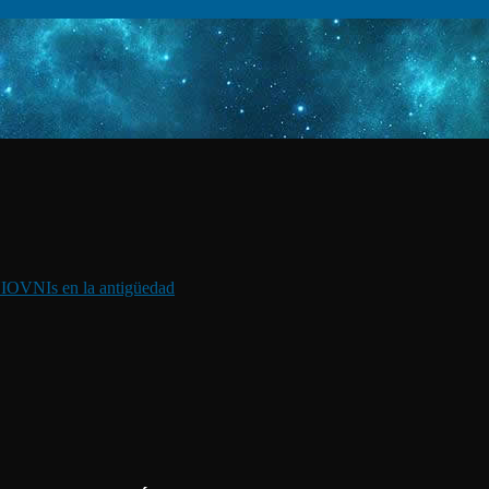
I
OVNIs en la antigüedad