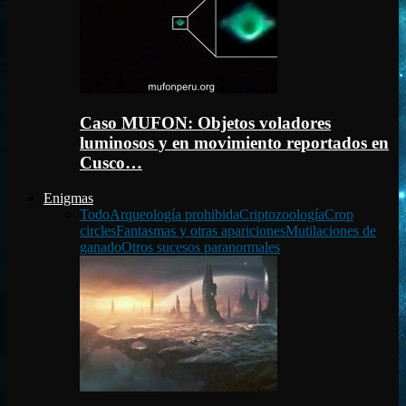
Caso MUFON: Objetos voladores
luminosos y en movimiento reportados en
Cusco…
Enigmas
Todo
Arqueología prohibida
Criptozoología
Crop
circles
Fantasmas y otras apariciones
Mutilaciones de
ganado
Otros sucesos paranormales