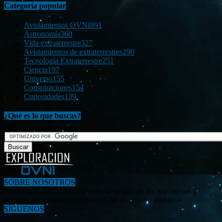
Categoría popular
Avistamientos OVNI
891
Astronomía
360
Vida extraterrestre
327
Avistamientos de extraterrestres
290
Tecnología Extraterrestre
251
Ciencia
197
Universo
155
Conspiraciones
154
Curiosidades
139
¿Qué es lo que buscas?
SOBRE NOSOTROS
«Investigar, descubrir y difundir la verdad de los fenómenos y
enigmas relacionados al tema OVNI en nuestro mundo.»
SÍGUENOS