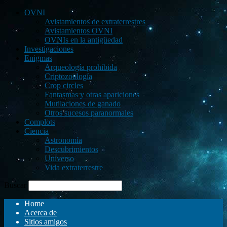
OVNI
Avistamientos de extraterrestres
Avistamientos OVNI
OVNIs en la antigüedad
Investigaciones
Enigmas
Arqueología prohibida
Criptozoología
Crop circles
Fantasmas y otras apariciones
Mutilaciones de ganado
Otros sucesos paranormales
Complots
Ciencia
Astronomía
Descubrimientos
Universo
Vida extraterrestre
Buscar
Home
Acerca de
Sitios amigos