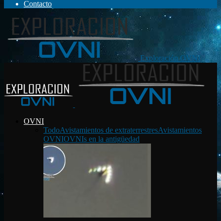
Contacto
Exploración OVNI
OVNI
Todo
Avistamientos de extraterrestres
Avistamientos
OVNI
OVNIs en la antigüedad