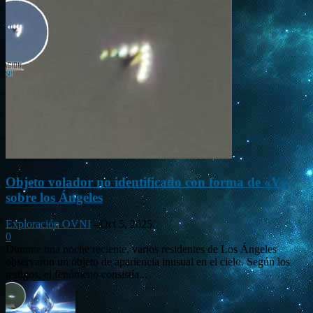
Objeto volador no identificado con forma de «V»
sobre los Ángeles
Exploración OVNI
-
Oct 5, 2025
0
Durante una noche reciente, varios residentes de Los Ángeles
observaron un objeto de apariencia inusual en el cielo. Según los
testigos, el fenómeno consistía...