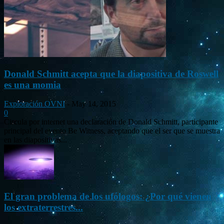
Donald Schmitt acepta que la diapositiva de Roswell
es una momia
Exploración OVNI
-
May 14, 2015
0
Circula por internet una declaración de Donald Schmitt, participante
principal del evento Be Witness, aceptando que el ser que se muestra
en las diapositivas...
El gran problema de los ufólogos: ¿Por qué vienen
los extraterrestres...