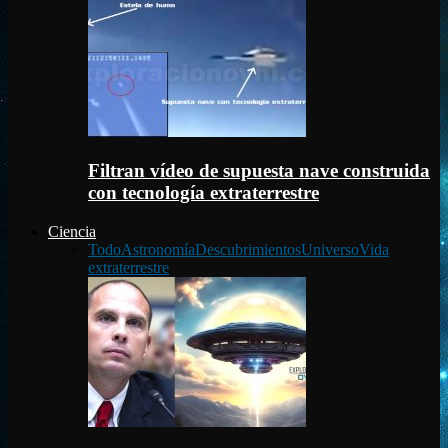
Filtran vídeo de supuesta nave construida
con tecnología extraterrestre
Ciencia
Todo
Astronomía
Descubrimientos
Universo
Vida
extraterrestre