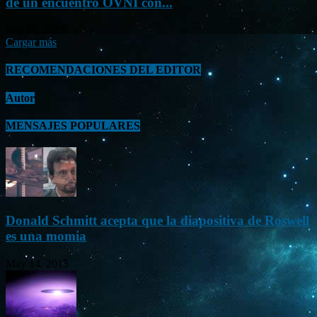
de un encuentro OVNI con...
Sep 26, 2023
Cargar más
RECOMENDACIONES DEL EDITOR
Autor
MENSAJES POPULARES
Donald Schmitt acepta que la diapositiva de Roswell
es una momia
May 14, 2015