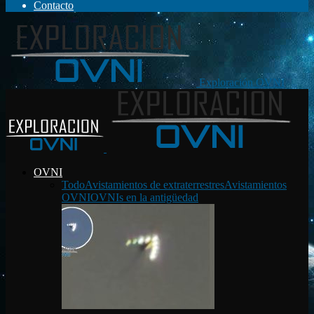
Contacto
Exploración OVNI
OVNI
Todo
Avistamientos de extraterrestres
Avistamientos
OVNI
OVNIs en la antigüedad