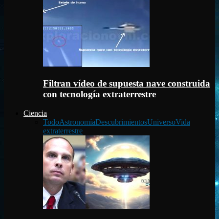
Filtran vídeo de supuesta nave construida
con tecnología extraterrestre
Ciencia
Todo
Astronomía
Descubrimientos
Universo
Vida
extraterrestre