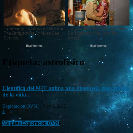
Etiqueta: astrofisico
Científica del MIT anima una búsqueda más amplia
de la vida...
Exploración OVNI
-
May 8, 2013
1
Me gusta Exploración OVNI