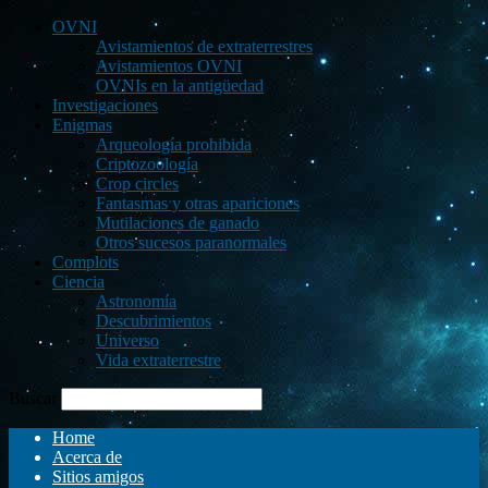
OVNI
Avistamientos de extraterrestres
Avistamientos OVNI
OVNIs en la antigüedad
Investigaciones
Enigmas
Arqueología prohibida
Criptozoología
Crop circles
Fantasmas y otras apariciones
Mutilaciones de ganado
Otros sucesos paranormales
Complots
Ciencia
Astronomía
Descubrimientos
Universo
Vida extraterrestre
Buscar
Home
Acerca de
Sitios amigos