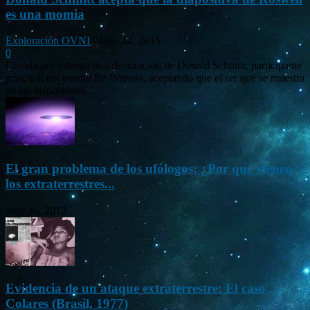
es una momia
Exploración OVNI
-
May 14, 2015
0
Circula por internet una declaración de Donald Schmitt, participante
principal del evento Be Witness, aceptando que el ser que se muestra
en las diapositivas...
El gran problema de los ufólogos: ¿Por qué vienen
los extraterrestres...
Nov 26, 2012
Evidencia de un ataque extraterrestre: El caso
Colares (Brasil, 1977)