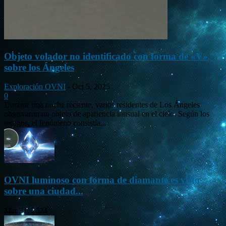
Objeto volador no identificado con forma de «V»
sobre los Ángeles
Exploración OVNI
-
Oct 5, 2025
0
Durante una noche reciente, varios residentes de Los Ángeles
observaron un objeto de apariencia inusual en el cielo. Según los
testigos, el fenómeno consistía...
OVNI luminoso con forma de diamante es visto
sobre una ciudad...
Mar 31, 2024