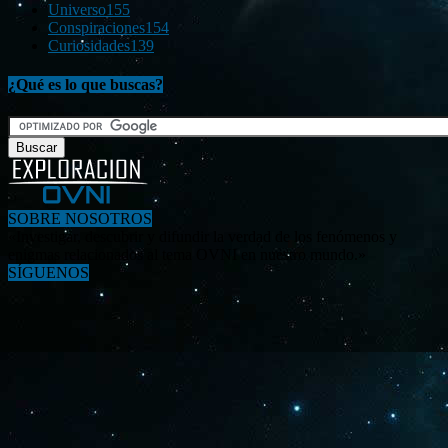
Universo
155
Conspiraciones
154
Curiosidades
139
¿Qué es lo que buscas?
SOBRE NOSOTROS
«Investigar, descubrir y difundir la verdad de los fenómenos y
enigmas relacionados al tema OVNI en nuestro mundo.»
SÍGUENOS