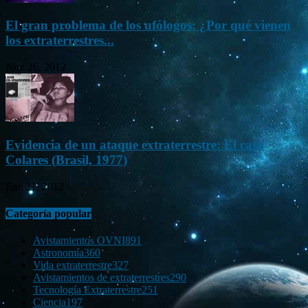
El gran problema de los ufólogos: ¿Por qué vienen
los extraterrestres...
Nov 26, 2012
Evidencia de un ataque extraterrestre: El caso
Colares (Brasil, 1977)
Ene 21, 2012
Categoría popular
Avistamientos OVNI
891
Astronomía
360
Vida extraterrestre
327
Avistamientos de extraterrestres
290
Tecnología Extraterrestre
251
Ciencia
197