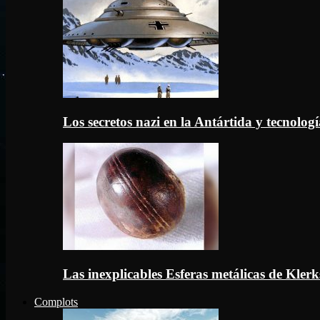
Los secretos nazi en la Antártida y tecnologí
Las inexplicables Esferas metálicas de Kler
Complots