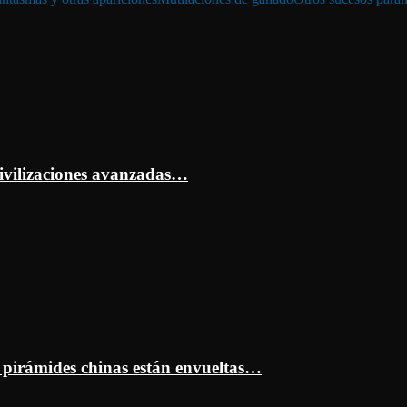
ivilizaciones avanzadas…
s pirámides chinas están envueltas…