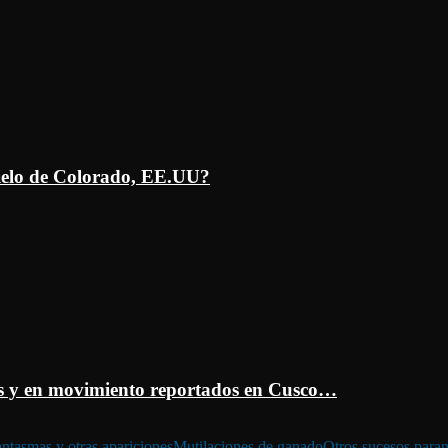
ielo de Colorado, EE.UU?
 y en movimiento reportados en Cusco…
ntasmas y otras apariciones
Mutilaciones de ganado
Otros sucesos para