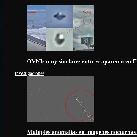
OVNIs muy similares entre sí aparecen en 
Investigaciones
Múltiples anomalías en imágenes nocturnas