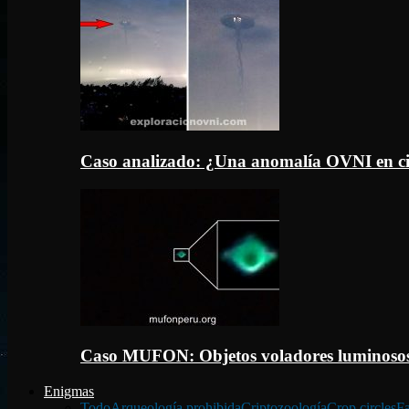
Caso analizado: ¿Una anomalía OVNI en c
Caso MUFON: Objetos voladores luminosos
Enigmas
Todo
Arqueología prohibida
Criptozoología
Crop circles
Fa