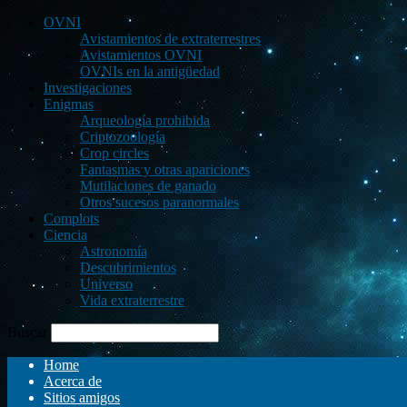
OVNI
Avistamientos de extraterrestres
Avistamientos OVNI
OVNIs en la antigüedad
Investigaciones
Enigmas
Arqueología prohibida
Criptozoología
Crop circles
Fantasmas y otras apariciones
Mutilaciones de ganado
Otros sucesos paranormales
Complots
Ciencia
Astronomía
Descubrimientos
Universo
Vida extraterrestre
Buscar
Home
Acerca de
Sitios amigos