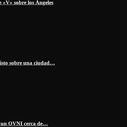
e «V» sobre los Ángeles
isto sobre una ciudad…
ar un OVNI cerca de…