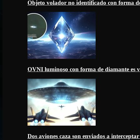
Objeto volador no identificado con forma d
OVNI luminoso con forma de diamante es v
Dos aviones caza son enviados a intercept