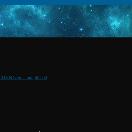
I
OVNIs en la antigüedad