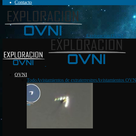
Contacto
Exploración OVNI
OVNI
Todo
Avistamientos de extraterrestres
Avistamientos OVN