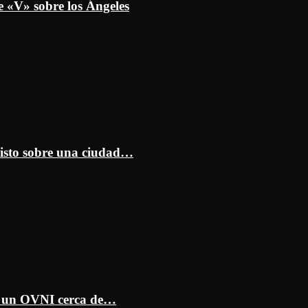
e «V» sobre los Ángeles
isto sobre una ciudad…
ar un OVNI cerca de…