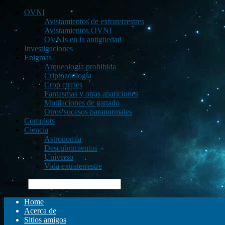
OVNI
Avistamientos de extraterrestres
Avistamientos OVNI
OVNIs en la antigüedad
Investigaciones
Enigmas
Arqueología prohibida
Criptozoología
Crop circles
Fantasmas y otras apariciones
Mutilaciones de ganado
Otros sucesos paranormales
Complots
Ciencia
Astronomía
Descubrimientos
Universo
Vida extraterrestre
Buscar
Home
Acerca de
Sitios amigos