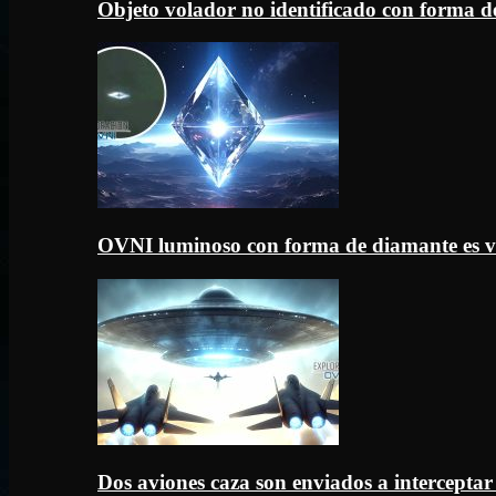
Objeto volador no identificado con forma d
OVNI luminoso con forma de diamante es v
Dos aviones caza son enviados a intercept