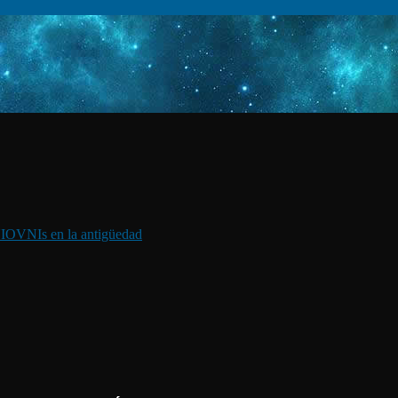
I
OVNIs en la antigüedad