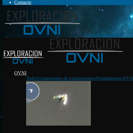
Contacto
Exploración OVNI
OVNI
Todo
Avistamientos de extraterrestres
Avistamientos OVN