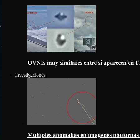
OVNIs muy similares entre sí aparecen en 
Investigaciones
Múltiples anomalías en imágenes nocturnas