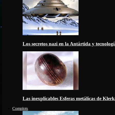
Los secretos nazi en la Antártida y tecnologí
Las inexplicables Esferas metálicas de Kler
Complots