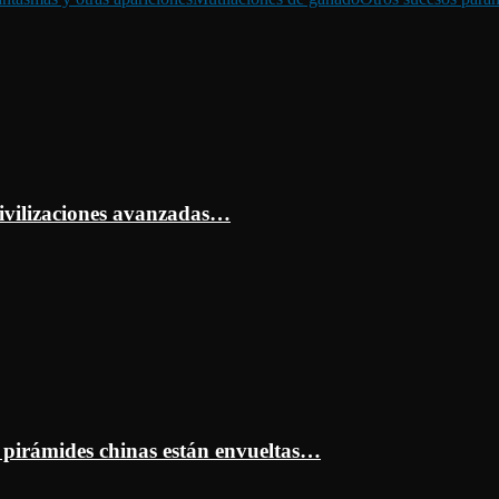
ivilizaciones avanzadas…
s pirámides chinas están envueltas…