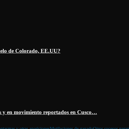
ielo de Colorado, EE.UU?
 y en movimiento reportados en Cusco…
ntasmas y otras apariciones
Mutilaciones de ganado
Otros sucesos para