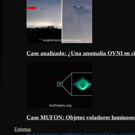
Caso analizado: ¿Una anomalía OVNI en c
Caso MUFON: Objetos voladores luminosos
Enigmas
Todo
Arqueología prohibida
Criptozoología
Crop circles
Fa