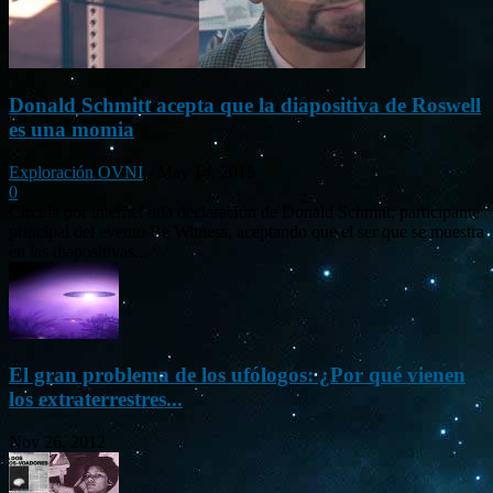
Donald Schmitt acepta que la diapositiva de Roswell
es una momia
Exploración OVNI
-
May 14, 2015
0
Circula por internet una declaración de Donald Schmitt, participante
principal del evento Be Witness, aceptando que el ser que se muestra
en las diapositivas...
El gran problema de los ufólogos: ¿Por qué vienen
los extraterrestres...
Nov 26, 2012