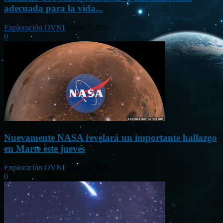
adecuada para la vida...
Exploración OVNI
-
Nov 5, 2015
0
Nuevamente NASA revelará un importante hallazgo
en Marte este jueves
Exploración OVNI
-
Nov 4, 2015
0