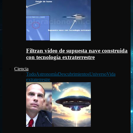
Filtran vídeo de supuesta nave construida
con tecnología extraterrestre
Ciencia
Todo
Astronomía
Descubrimientos
Universo
Vida
extraterrestre