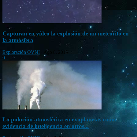
Capturan en vídeo la explosión de un meteorito en
la atmósfera
Exploración OVNI
-
Ago 8, 2015
0
La polución atmosférica en exoplanetas como
evidencia de inteligencia en otros...