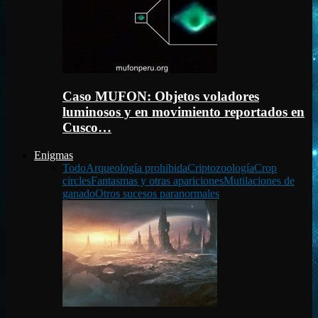
Caso MUFON: Objetos voladores
luminosos y en movimiento reportados en
Cusco…
Enigmas
Todo
Arqueología prohibida
Criptozoología
Crop
circles
Fantasmas y otras apariciones
Mutilaciones de
ganado
Otros sucesos paranormales