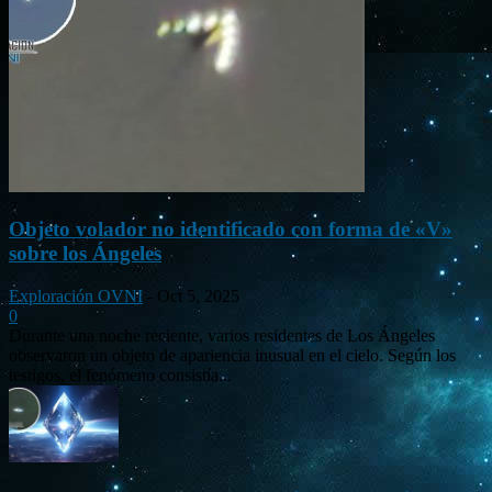
Objeto volador no identificado con forma de «V»
sobre los Ángeles
Exploración OVNI
-
Oct 5, 2025
0
Durante una noche reciente, varios residentes de Los Ángeles
observaron un objeto de apariencia inusual en el cielo. Según los
testigos, el fenómeno consistía...