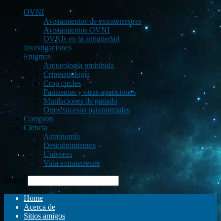
OVNI
Avistamientos de extraterrestres
Avistamientos OVNI
OVNIs en la antigüedad
Investigaciones
Enigmas
Arqueología prohibida
Criptozoología
Crop circles
Fantasmas y otras apariciones
Mutilaciones de ganado
Otros sucesos paranormales
Complots
Ciencia
Astronomía
Descubrimientos
Universo
Vida extraterrestre
Buscar
Home
Acerca de
Sitios amigos