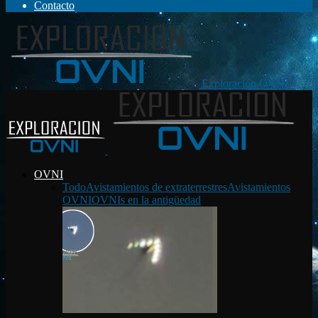
Contacto
Exploración OVNI
OVNI
Todo
Avistamientos de extraterrestres
Avistamientos
OVNI
OVNIs en la antigüedad