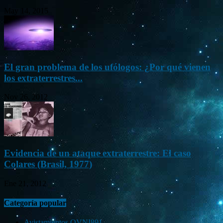
May 14, 2015
El gran problema de los ufólogos: ¿Por qué vienen
los extraterrestres...
Nov 26, 2012
Evidencia de un ataque extraterrestre: El caso
Colares (Brasil, 1977)
Ene 21, 2012
Categoría popular
Avistamientos OVNI
891