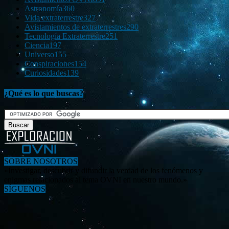
Astronomía
360
Vida extraterrestre
327
Avistamientos de extraterrestres
290
Tecnología Extraterrestre
251
Ciencia
197
Universo
155
Conspiraciones
154
Curiosidades
139
¿Qué es lo que buscas?
SOBRE NOSOTROS
«Investigar, descubrir y difundir la verdad de los fenómenos y
enigmas relacionados al tema OVNI en nuestro mundo.»
SÍGUENOS