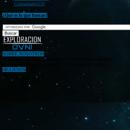
Curiosidades
139
¿Qué es lo que buscas?
SOBRE NOSOTROS
«Investigar, descubrir y difundir la verdad de los fenómenos y
enigmas relacionados al tema OVNI en nuestro mundo.»
SÍGUENOS