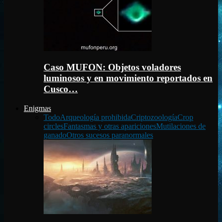
Caso MUFON: Objetos voladores
luminosos y en movimiento reportados en
Cusco…
Enigmas
Todo
Arqueología prohibida
Criptozoología
Crop
circles
Fantasmas y otras apariciones
Mutilaciones de
ganado
Otros sucesos paranormales