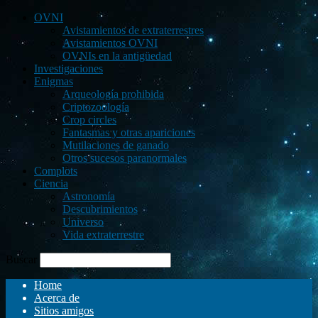
OVNI
Avistamientos de extraterrestres
Avistamientos OVNI
OVNIs en la antigüedad
Investigaciones
Enigmas
Arqueología prohibida
Criptozoología
Crop circles
Fantasmas y otras apariciones
Mutilaciones de ganado
Otros sucesos paranormales
Complots
Ciencia
Astronomía
Descubrimientos
Universo
Vida extraterrestre
Buscar
Home
Acerca de
Sitios amigos