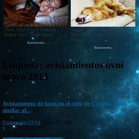
Etiqueta: avistamientos ovni
mayo 2013
Avistamiento de luces en el cielo de Canadá, muy
similar al...
Exploración OVNI
-
May 22, 2013
0