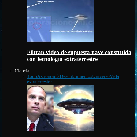
Filtran vídeo de supuesta nave construida
con tecnología extraterrestre
Ciencia
Todo
Astronomía
Descubrimientos
Universo
Vida
extraterrestre