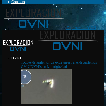
Contacto
Exploración OVNI
OVNI
Todo
Avistamientos de extraterrestres
Avistamientos
OVNI
OVNIs en la antigüedad