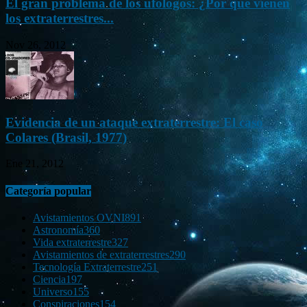
El gran problema de los ufólogos: ¿Por qué vienen
los extraterrestres...
Nov 26, 2012
Evidencia de un ataque extraterrestre: El caso
Colares (Brasil, 1977)
Ene 21, 2012
Categoría popular
Avistamientos OVNI
891
Astronomía
360
Vida extraterrestre
327
Avistamientos de extraterrestres
290
Tecnología Extraterrestre
251
Ciencia
197
Universo
155
Conspiraciones
154