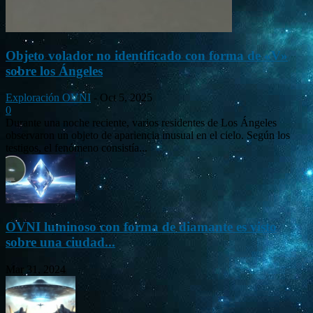
Objeto volador no identificado con forma de «V»
sobre los Ángeles
Exploración OVNI
-
Oct 5, 2025
0
Durante una noche reciente, varios residentes de Los Ángeles
observaron un objeto de apariencia inusual en el cielo. Según los
testigos, el fenómeno consistía...
OVNI luminoso con forma de diamante es visto
sobre una ciudad...
Mar 31, 2024