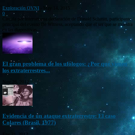
Exploración OVNI
-
May 14, 2015
0
Circula por internet una declaración de Donald Schmitt, participante
principal del evento Be Witness, aceptando que el ser que se muestra
en las diapositivas...
El gran problema de los ufólogos: ¿Por qué vienen
los extraterrestres...
Nov 26, 2012
Evidencia de un ataque extraterrestre: El caso
Colares (Brasil, 1977)
Ene 21, 2012