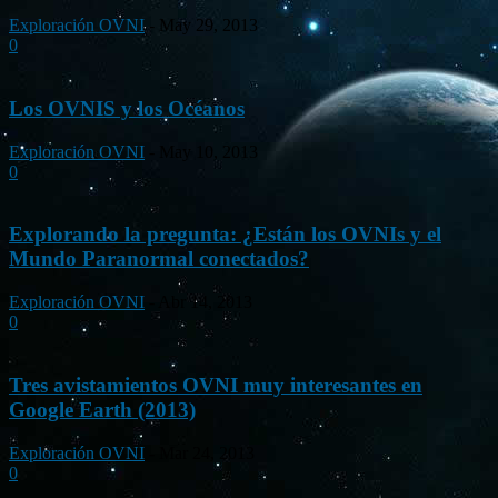
Exploración OVNI
-
May 29, 2013
0
Los OVNIS y los Océanos
Exploración OVNI
-
May 10, 2013
0
Explorando la pregunta: ¿Están los OVNIs y el
Mundo Paranormal conectados?
Exploración OVNI
-
Abr 14, 2013
0
Tres avistamientos OVNI muy interesantes en
Google Earth (2013)
Exploración OVNI
-
Mar 24, 2013
0