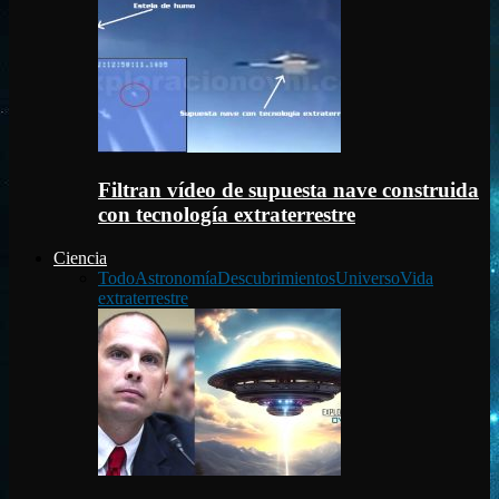
Filtran vídeo de supuesta nave construida
con tecnología extraterrestre
Ciencia
Todo
Astronomía
Descubrimientos
Universo
Vida
extraterrestre