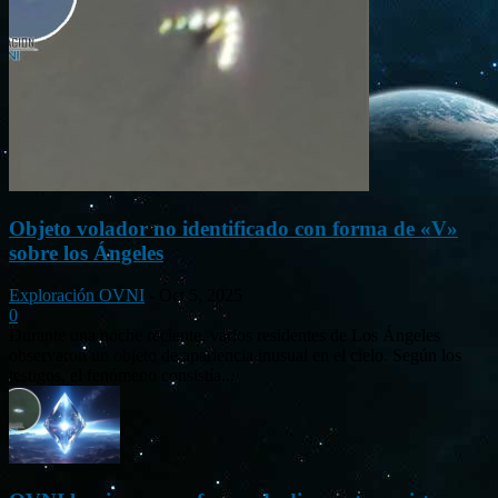
Objeto volador no identificado con forma de «V»
sobre los Ángeles
Exploración OVNI
-
Oct 5, 2025
0
Durante una noche reciente, varios residentes de Los Ángeles
observaron un objeto de apariencia inusual en el cielo. Según los
testigos, el fenómeno consistía...