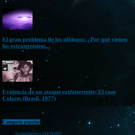
May 14, 2015
El gran problema de los ufólogos: ¿Por qué vienen
los extraterrestres...
Nov 26, 2012
Evidencia de un ataque extraterrestre: El caso
Colares (Brasil, 1977)
Ene 21, 2012
Categoría popular
Avistamientos OVNI
891