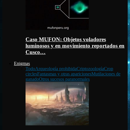
Caso MUFON: Objetos voladores
luminosos y en movimiento reportados en
Cusco…
Enigmas
Todo
Arqueología prohibida
Criptozoología
Crop
circles
Fantasmas y otras apariciones
Mutilaciones de
ganado
Otros sucesos paranormales