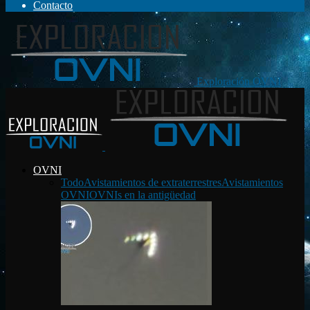
Contacto
Exploración OVNI
OVNI
Todo
Avistamientos de extraterrestres
Avistamientos
OVNI
OVNIs en la antigüedad