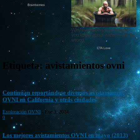
Etiqueta: avistamientos ovni
Continúan reportándose diversos avistamientos
OVNI en California y otras ciudades
Exploración OVNI
-
Ene 3, 2014
0
Los mejores avistamientos OVNI en mayo (2013)