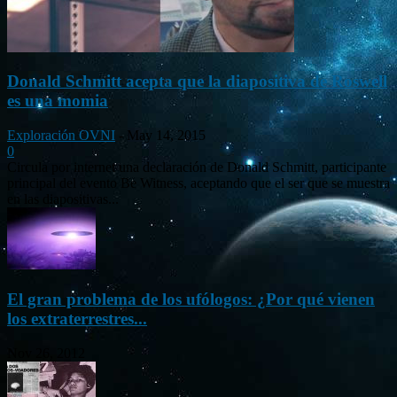
Donald Schmitt acepta que la diapositiva de Roswell
es una momia
Exploración OVNI
-
May 14, 2015
0
Circula por internet una declaración de Donald Schmitt, participante
principal del evento Be Witness, aceptando que el ser que se muestra
en las diapositivas...
El gran problema de los ufólogos: ¿Por qué vienen
los extraterrestres...
Nov 26, 2012