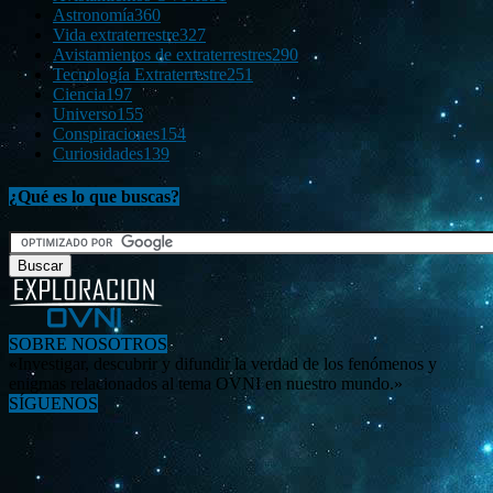
Astronomía
360
Vida extraterrestre
327
Avistamientos de extraterrestres
290
Tecnología Extraterrestre
251
Ciencia
197
Universo
155
Conspiraciones
154
Curiosidades
139
¿Qué es lo que buscas?
SOBRE NOSOTROS
«Investigar, descubrir y difundir la verdad de los fenómenos y
enigmas relacionados al tema OVNI en nuestro mundo.»
SÍGUENOS