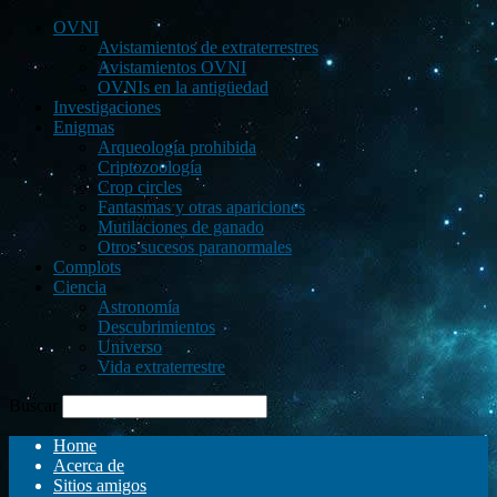
OVNI
Avistamientos de extraterrestres
Avistamientos OVNI
OVNIs en la antigüedad
Investigaciones
Enigmas
Arqueología prohibida
Criptozoología
Crop circles
Fantasmas y otras apariciones
Mutilaciones de ganado
Otros sucesos paranormales
Complots
Ciencia
Astronomía
Descubrimientos
Universo
Vida extraterrestre
Buscar
Home
Acerca de
Sitios amigos